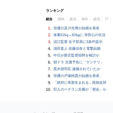
ランキング
総合
国内
政治
海外
経済
IT
1.
俳優の及川光博が結婚を発表
2.
体重62kg→82kgに 寺田心の生活
3.
須江監督 女子部員に3条件提示
4.
池田直人 佐藤佳奈と電撃結婚
5.
中日が新庄監督招聘を検討か
6.
朝ドラ 次週予告に「ゲンナリ」
7.
黒木啓司氏 逮捕されていたか
8.
俳優の戸塚純貴が結婚を発表
9.
「絶対に奇形生まれる」医師反対
10.
巨人のベテラン左腕が「密会」か