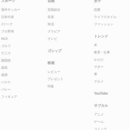
スポーツ
芸能
女子
海外サッカー
芸能総合
恋愛
日本代表
音楽
ライフスタイル
Jリーグ
韓流
ファッション
プロ野球
グラビア
トレンド
MLB
テレビ
本
ゴルフ
ゴシップ
教育・仕事
テニス
からだ
格闘技
映画
マネー
競馬
レビュー
車
相撲
プレゼント
グルメ
バスケ
特集
バレー
YouTube
フィギュア
サブカル
アニメ
ゲーム
コミック