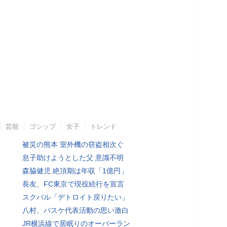
芸能
ゴシップ
女子
トレンド
被災の熊本 室外機の窃盗相次ぐ
息子助けようとした父 意識不明
森脇健児 絶頂期は年収「1億円」
長友、FC東京で現役続行を宣言
スクバル「デトロイト戻りたい」
八村、バスケ代表活動の思い激白
JR横浜線で居眠りのオーバーラン