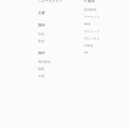
ニューストップ
IT 経済
経済総合
主要
マーケット
Web
国内
ガジェット
社会
ITビジネス
政治
IT総合
海外
PR
海外総合
韓国
中国