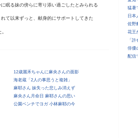
かに眠る妹の傍らに寄り添い過ごしたとみられる
猛暑
日本
されて以来ずっと、献身的にサポートしてきた
佐野
た。
花王
「許
俳優
配信
12歳麗禾ちゃんに麻央さんの面影
海老蔵「2人の事思うと複雑」
麻耶さん 妹失った悲しみ消えず
麻央さん月命日 麻耶さんの思い
公園ベンチでヨガ 小林麻耶の今