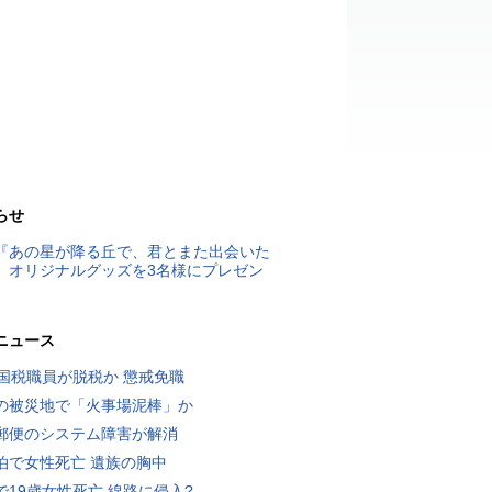
らせ
『あの星が降る丘で、君とまた出会いた
』オリジナルグッズを3名様にプレゼン
ニュース
歳国税職員が脱税か 懲戒免職
の被災地で「火事場泥棒」か
郵便のシステム障害が解消
泊で女性死亡 遺族の胸中
で19歳女性死亡 線路に侵入?