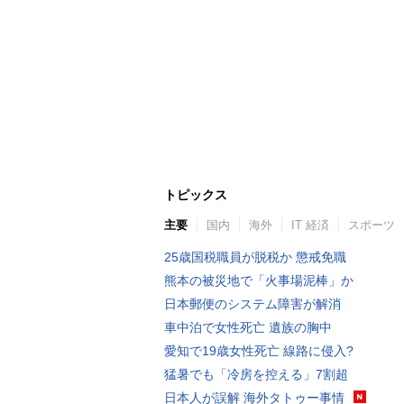
トピックス
主要
国内
海外
IT 経済
スポーツ
25歳国税職員が脱税か 懲戒免職
熊本の被災地で「火事場泥棒」か
日本郵便のシステム障害が解消
車中泊で女性死亡 遺族の胸中
愛知で19歳女性死亡 線路に侵入?
猛暑でも「冷房を控える」7割超
日本人が誤解 海外タトゥー事情