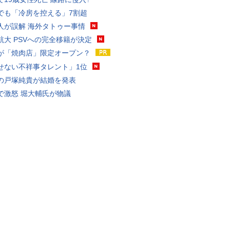
でも「冷房を控える」7割超
人が誤解 海外タトゥー事情
航大 PSVへの完全移籍が決定
が「焼肉店」限定オープン？
せない不祥事タレント」1位
の戸塚純貴が結婚を発表
で激怒 堀大輔氏が物議