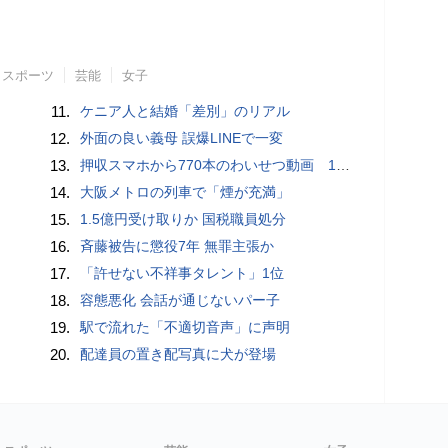
スポーツ
芸能
女子
11.
ケニア人と結婚「差別」のリアル
12.
外面の良い義母 誤爆LINEで一変
13.
押収スマホから770本のわいせつ動画 15歳少女に酒と薬飲ませ性的暴行か 54歳男を再逮捕 「薬もありますよ」とSNSで誘い出し
14.
大阪メトロの列車で「煙が充満」
15.
1.5億円受け取りか 国税職員処分
16.
斉藤被告に懲役7年 無罪主張か
17.
「許せない不祥事タレント」1位
18.
容態悪化 会話が通じないパー子
19.
駅で流れた「不適切音声」に声明
20.
配達員の置き配写真に犬が登場