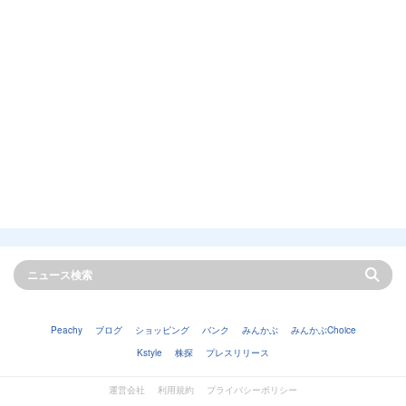
Peachy
ブログ
ショッピング
バンク
みんかぶ
みんかぶChoice
Kstyle
株探
プレスリリース
運営会社
利用規約
プライバシーポリシー