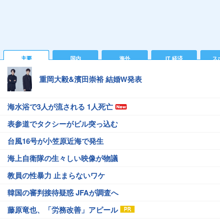
主要
国内
海外
IT 経済
ス
重岡大毅&濱田崇裕 結婚W発表
海水浴で3人が流される 1人死亡
表参道でタクシーがビル突っ込む
台風16号が小笠原近海で発生
海上自衛隊の生々しい映像が物議
教員の性暴力 止まらないワケ
韓国の審判接待疑惑 JFAが調査へ
藤原竜也、「労務改善」アピール