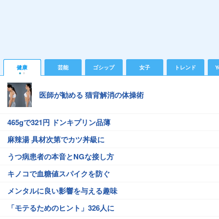
健康
芸能
ゴシップ
女子
トレンド
Y
医師が勧める 猫背解消の体操術
465gで321円 ドンキプリン品薄
麻辣湯 具材次第でカツ丼級に
うつ病患者の本音とNGな接し方
キノコで血糖値スパイクを防ぐ
メンタルに良い影響を与える趣味
「モテるためのヒント」326人に