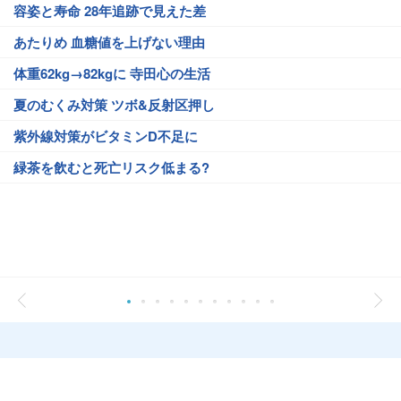
容姿と寿命 28年追跡で見えた差
あたりめ 血糖値を上げない理由
体重62kg→82kgに 寺田心の生活
夏のむくみ対策 ツボ&反射区押し
紫外線対策がビタミンD不足に
緑茶を飲むと死亡リスク低まる?