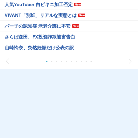
人気YouTuber 白ビキニ加工否定
VIVANT「別班」リアルな実態とは
パー子の認知症 老老介護に不安
さらば森田、FX投資詐欺被害告白
山崎怜奈、突然妊娠だけ公表の訳