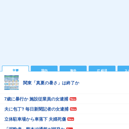
主要
国内
海外
IT 経済
ス
関東「真夏の暑さ」は終了か
7歳に暴行か 施設従業員の女逮捕
夫に包丁? 毎日新聞記者の女逮捕
立体駐車場から車落下 夫婦死傷