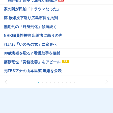
「泥酔者」熊本で通報が頻発か
家の隣が民泊「トラウマなった」
露 原爆投下巡り広島市長を批判
無期刑の「終身刑化」傾向続く
NHK職員性被害 出演者に怒りの声
れいわ「いのちの党」に変更へ
90歳患者を殴る? 看護助手を逮捕
藤原竜也「労務改善」をアピール
元TBSアナの山本里菜 離婚を公表