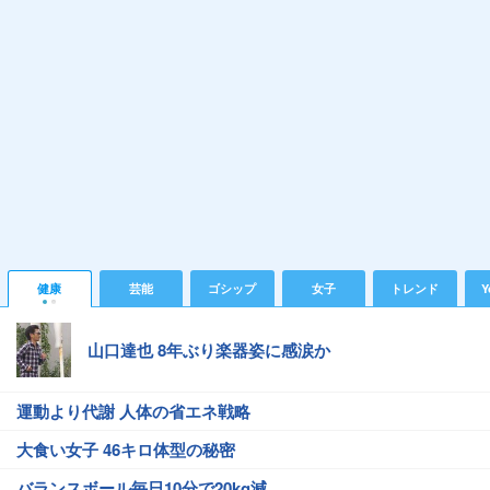
健康
芸能
ゴシップ
女子
トレンド
Y
山口達也 8年ぶり楽器姿に感涙か
運動より代謝 人体の省エネ戦略
大食い女子 46キロ体型の秘密
バランスボール毎日10分で20kg減