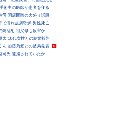
 手術中の医師が患者を守る
寿司 閉店間際の大盛り話題
汗で濡れ皮膚乾燥 男性死亡
で銃乱射 祖父母も殺害か
優太 10代女性との結婚報告
くん 加藤乃愛との破局発表
啓司氏 逮捕されていたか