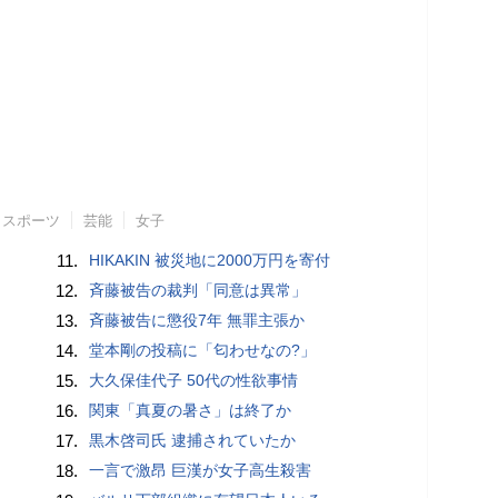
スポーツ
芸能
女子
11.
HIKAKIN 被災地に2000万円を寄付
12.
斉藤被告の裁判「同意は異常」
13.
斉藤被告に懲役7年 無罪主張か
14.
堂本剛の投稿に「匂わせなの?」
15.
大久保佳代子 50代の性欲事情
16.
関東「真夏の暑さ」は終了か
17.
黒木啓司氏 逮捕されていたか
18.
一言で激昂 巨漢が女子高生殺害