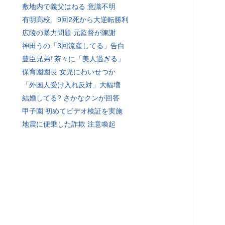
敷地内で義父はねる 意識不明
有明高校、9回2死から大逆転勝利
広陵の暴力問題 元監督が陳謝
神田うの「3回流産してる」告白
豊臣兄弟! 茶々に「美人過ぎる」
保育園園長 女児にわいせつか
「外国人受け入れ反対」大幅増
結婚してる? さかなクンが回答
甲子園 初めてビデオ検証を実施
地震に便乗した詐欺 注意喚起