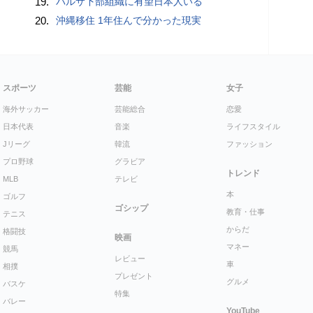
19.
バルサ下部組織に有望日本人いる
20.
沖縄移住 1年住んで分かった現実
スポーツ
芸能
女子
海外サッカー
芸能総合
恋愛
日本代表
音楽
ライフスタイル
Jリーグ
韓流
ファッション
プロ野球
グラビア
トレンド
MLB
テレビ
本
ゴルフ
ゴシップ
教育・仕事
テニス
からだ
格闘技
映画
マネー
競馬
レビュー
車
相撲
プレゼント
グルメ
バスケ
特集
バレー
YouTube