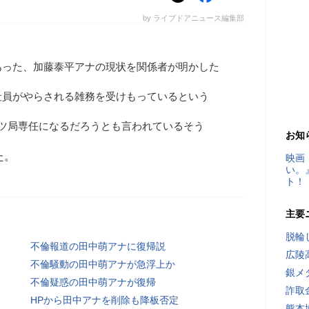
by ライブドアニュース編集部
あった、加藤泰平アナの現状を関係者が明かした
社員がやらされる雑務を受けもっているという
ーツ局専任になるだろうとも言われているそう
お知
た。
映画
い。
ト！
主要
脱輪
不倫報道の田中萌アナに復帰説
広陵
不倫騒動の田中萌アナが急浮上か
銀メ
不倫疑惑の田中萌アナが復帰
詐取
HPから田中アナを削除も降板否定
熊本