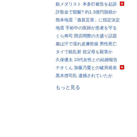
銀メダリスト 本多灯被告を起訴
詐取金で競艇? 約1.3億円脱税か
熊本地震「激甚災害」に指定決定
地震 手術中の医師が患者を守る
くら寿司 閉店間際の大盛り話題
服は汗で濡れ皮膚乾燥 男性死亡
タイで銃乱射 祖父母も殺害か
久保優太 10代女性との結婚報告
テオくん 加藤乃愛との破局発表
黒木啓司氏 逮捕されていたか
もっと見る