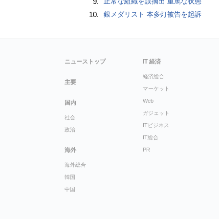
9.
正常な組織を誤摘出 重篤な状態
10.
銀メダリスト 本多灯被告を起訴
ニューストップ
IT 経済
経済総合
主要
マーケット
Web
国内
ガジェット
社会
ITビジネス
政治
IT総合
海外
PR
海外総合
韓国
中国