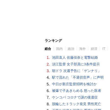
ランキング
総合
国内
政治
海外
経済
IT
1.
池田直人 佐藤佳奈と電撃結婚
2.
須江監督 女子部員に3条件提示
3.
朝ドラ 次週予告に「ゲンナリ」
4.
駅で流れた「不適切音声」に声明
5.
中日が新庄監督招聘を検討か
6.
被爆で子あきらめる 怒った医者
7.
ケンコバ コロナで謎の後遺症
8.
脱輪したトラック発見 男性死亡