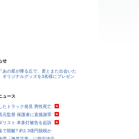
らせ
『あの星が降る丘で、君とまた出会いた
』オリジナルグッズを3名様にプレゼン
ニュース
したトラック発見 男性死亡
高元監督 保護者に直接謝罪
ダリスト 本多灯被告を起訴
金で競艇? 約1.3億円脱税か
地震「激甚災害」に指定決定