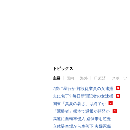
トピックス
主要
国内
海外
IT 経済
スポーツ
7歳に暴行か 施設従業員の女逮捕
夫に包丁? 毎日新聞記者の女逮捕
関東「真夏の暑さ」は終了か
「泥酔者」熊本で通報が頻発か
高速に自転車侵入 路側帯を逆走
立体駐車場から車落下 夫婦死傷