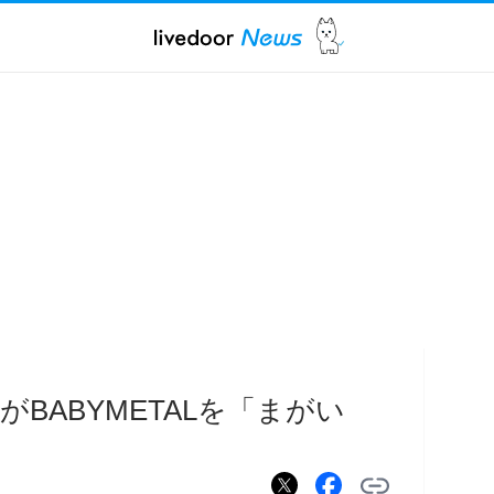
BABYMETALを「まがい
り