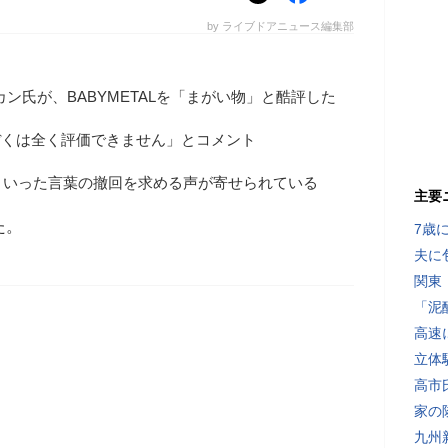
by ライブドアニュース編集部
ン氏が、BABYMETALを「まがい物」と酷評した
、「ぼくは全く評価できません」とコメント
といった言葉の撤回を求める声が寄せられている
主要
た。
7歳
夫に
関東
「泥
高速
立体
高市
家の
九州