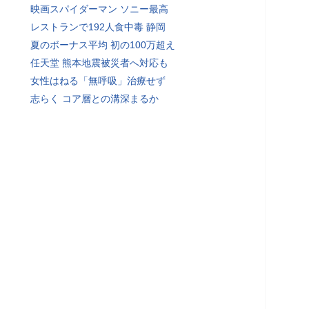
映画スパイダーマン ソニー最高
レストランで192人食中毒 静岡
夏のボーナス平均 初の100万超え
任天堂 熊本地震被災者へ対応も
女性はねる「無呼吸」治療せず
志らく コア層との溝深まるか