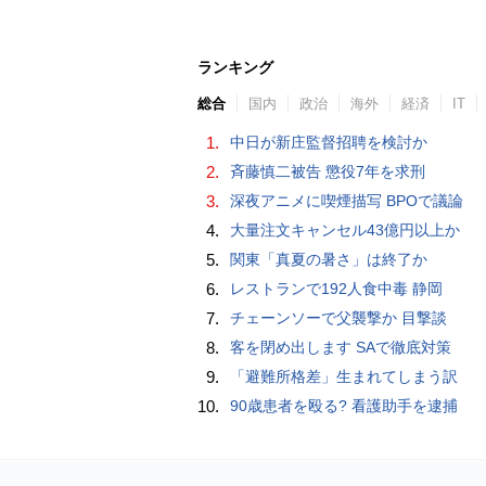
ランキング
総合
国内
政治
海外
経済
IT
1.
中日が新庄監督招聘を検討か
2.
斉藤慎二被告 懲役7年を求刑
3.
深夜アニメに喫煙描写 BPOで議論
4.
大量注文キャンセル43億円以上か
5.
関東「真夏の暑さ」は終了か
6.
レストランで192人食中毒 静岡
7.
チェーンソーで父襲撃か 目撃談
8.
客を閉め出します SAで徹底対策
9.
「避難所格差」生まれてしまう訳
10.
90歳患者を殴る? 看護助手を逮捕