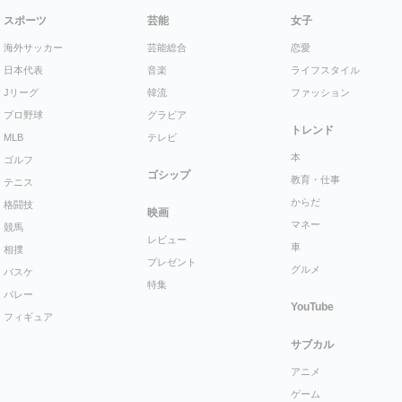
スポーツ
芸能
女子
海外サッカー
芸能総合
恋愛
日本代表
音楽
ライフスタイル
Jリーグ
韓流
ファッション
プロ野球
グラビア
トレンド
MLB
テレビ
本
ゴルフ
ゴシップ
教育・仕事
テニス
からだ
格闘技
映画
マネー
競馬
レビュー
車
相撲
プレゼント
グルメ
バスケ
特集
バレー
YouTube
フィギュア
サブカル
アニメ
ゲーム