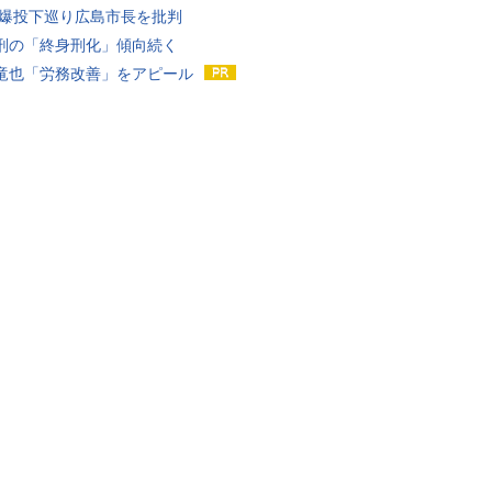
原爆投下巡り広島市長を批判
刑の「終身刑化」傾向続く
竜也「労務改善」をアピール