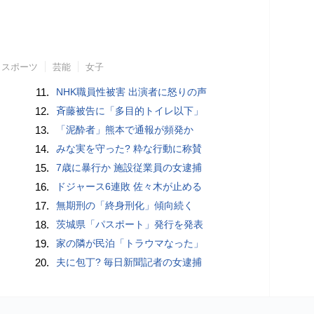
スポーツ
芸能
女子
11.
NHK職員性被害 出演者に怒りの声
12.
斉藤被告に「多目的トイレ以下」
13.
「泥酔者」熊本で通報が頻発か
14.
みな実を守った? 粋な行動に称賛
15.
7歳に暴行か 施設従業員の女逮捕
16.
ドジャース6連敗 佐々木が止める
17.
無期刑の「終身刑化」傾向続く
18.
茨城県「パスポート」発行を発表
19.
家の隣が民泊「トラウマなった」
20.
夫に包丁? 毎日新聞記者の女逮捕