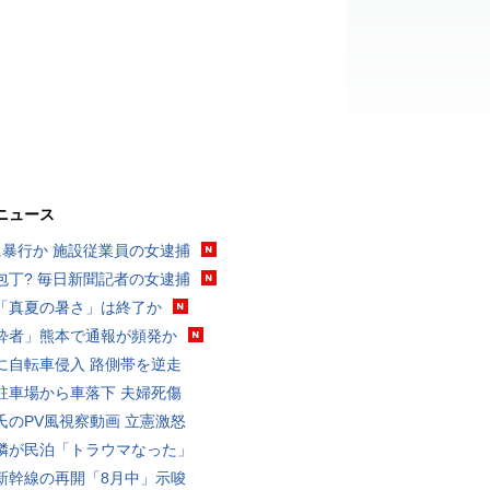
ニュース
に暴行か 施設従業員の女逮捕
包丁? 毎日新聞記者の女逮捕
「真夏の暑さ」は終了か
酔者」熊本で通報が頻発か
に自転車侵入 路側帯を逆走
駐車場から車落下 夫婦死傷
氏のPV風視察動画 立憲激怒
隣が民泊「トラウマなった」
新幹線の再開「8月中」示唆