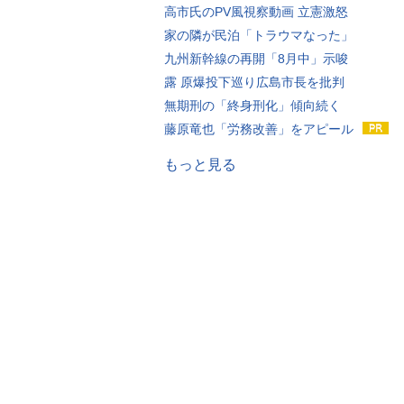
高市氏のPV風視察動画 立憲激怒
家の隣が民泊「トラウマなった」
九州新幹線の再開「8月中」示唆
露 原爆投下巡り広島市長を批判
無期刑の「終身刑化」傾向続く
藤原竜也「労務改善」をアピール
もっと見る