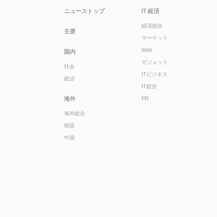
ニューストップ
IT 経済
経済総合
主要
マーケット
Web
国内
ガジェット
社会
ITビジネス
政治
IT総合
海外
PR
海外総合
韓国
中国