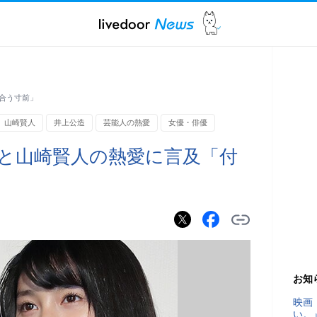
合う寸前」
山崎賢人
井上公造
芸能人の熱愛
女優・俳優
と山崎賢人の熱愛に言及「付
お知
映画
い。