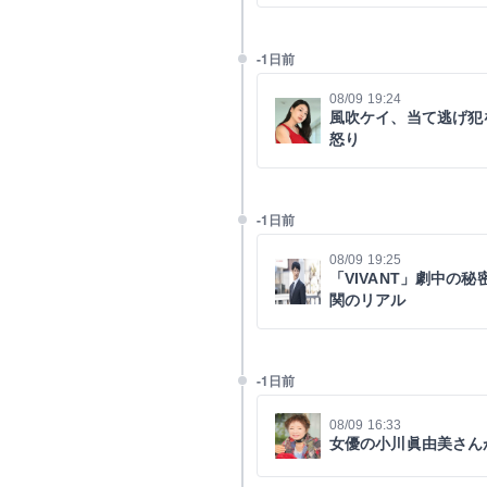
-1日前
08/09 19:24
風吹ケイ、当て逃げ犯
怒り
-1日前
08/09 19:25
「VIVANT」劇中の
関のリアル
-1日前
08/09 16:33
女優の小川眞由美さん