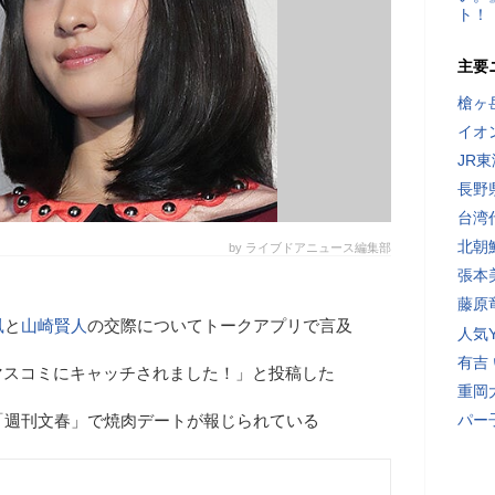
ト！
主要
槍ヶ
イオ
JR
長野
台湾
北朝
by ライブドアニュース編集部
張本
藤原
鳳
と
山崎賢人
の交際についてトークアプリで言及
人気Y
有吉
マスコミにキャッチされました！」と投稿した
重岡
「週刊文春」で焼肉デートが報じられている
パー