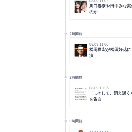
08/09 11:02
川口春奈や田中みな実
のか
2時間前
08/09 11:00
松岡昌宏が松田好花に
演
2時間前
08/09 10:35
「...そして、消え逝
を告白
3時間前