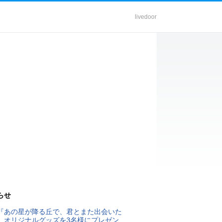
livedoor
らせ
『あの星が降る丘で、君とまた出会いた
』オリジナルグッズを3名様にプレゼン