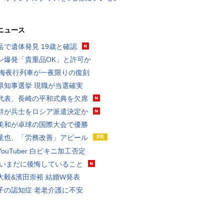
ニュース
岳で遺体発見 19歳と確認
ン爆発「貴重品OK」と許可か
東海夜行列車が一夜限りの復刻
県知事選挙 現職が当選確実
代表、長崎の平和式典を欠席
鮮が兵士をロシア派遣決定か
美和が卓球の国際大会で優勝
竜也、「労務改善」アピール
ouTuber 白ビキニ加工否定
 いまだに後悔していること
大毅&濱田崇裕 結婚W発表
子の認知症 老老介護に不安