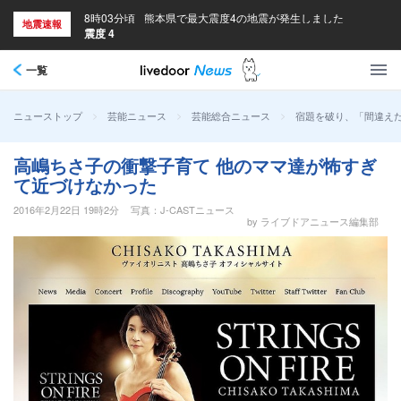
8時03分頃
熊本県で最大震度4の地震が発生しました
地震速報
震度 4
一覧
>
>
>
宿題を破り、「間違えた
ニューストップ
芸能ニュース
芸能総合ニュース
高嶋ちさ子の衝撃子育て 他のママ達が怖すぎ
て近づけなかった
2016年2月22日 19時2分
写真：J-CASTニュース
by ライブドアニュース編集部