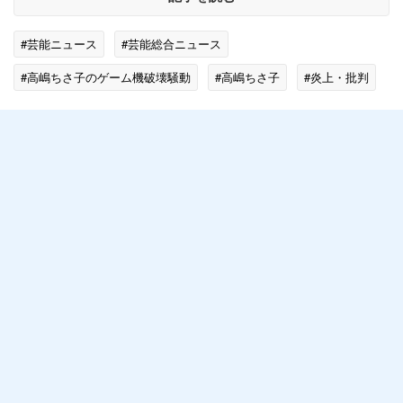
#芸能ニュース
#芸能総合ニュース
#高嶋ちさ子のゲーム機破壊騒動
#高嶋ちさ子
#炎上・批判
#エンタメ・芸能ニュース