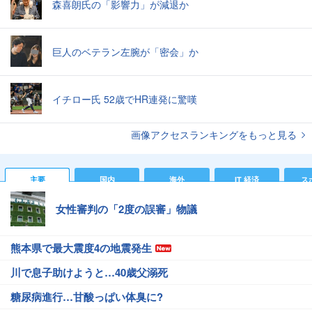
森喜朗氏の「影響力」が減退か
巨人のベテラン左腕が「密会」か
イチロー氏 52歳でHR連発に驚嘆
画像アクセスランキングをもっと見る
主要
国内
海外
IT 経済
ス
女性審判の「2度の誤審」物議
熊本県で最大震度4の地震発生
川で息子助けようと…40歳父溺死
糖尿病進行…甘酸っぱい体臭に?