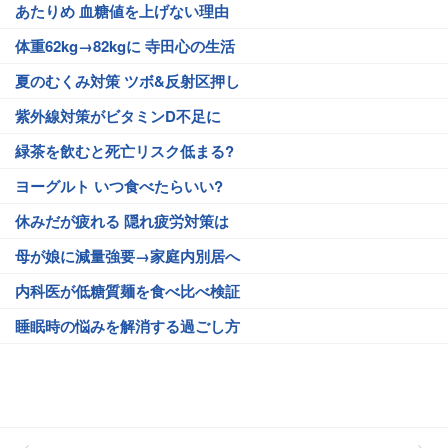
あたりめ 血糖値を上げない理由
体重62kg→82kgに 寺田心の生活
夏のむくみ対策 ツボ&反射区押し
紫外線対策がビタミンD不足に
緑茶を飲むと死亡リスク低まる?
ヨーグルト いつ食べたらいい?
休みだが疲れる 隠れ疲労対策は
母が娘に減量強要→家庭内別居へ
内科医が低糖質麺を食べ比べ検証
睡眠時の悩みを解消する過ごし方