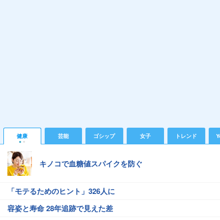
健康
芸能
ゴシップ
女子
トレンド
Y
キノコで血糖値スパイクを防ぐ
「モテるためのヒント」326人に
容姿と寿命 28年追跡で見えた差