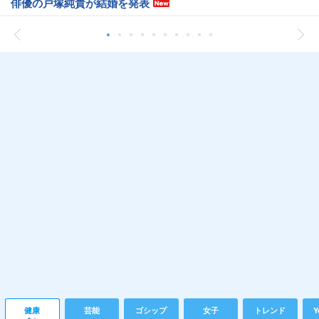
俳優の戸塚純貴が結婚を発表
健康
芸能
ゴシップ
女子
トレンド
Y