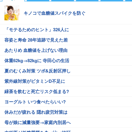
キノコで血糖値スパイクを防ぐ
「モテるためのヒント」326人に
容姿と寿命 28年追跡で見えた差
あたりめ 血糖値を上げない理由
体重62kg→82kgに 寺田心の生活
夏のむくみ対策 ツボ&反射区押し
紫外線対策がビタミンD不足に
緑茶を飲むと死亡リスク低まる?
ヨーグルト いつ食べたらいい?
休みだが疲れる 隠れ疲労対策は
母が娘に減量強要→家庭内別居へ