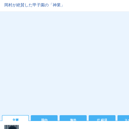
岡村が絶賛した甲子園の「神業」
主要
国内
海外
IT 経済
ス