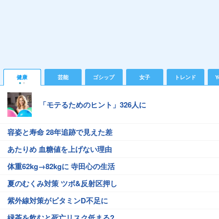
健康
芸能
ゴシップ
女子
トレンド
Y
「モテるためのヒント」326人に
容姿と寿命 28年追跡で見えた差
あたりめ 血糖値を上げない理由
体重62kg→82kgに 寺田心の生活
夏のむくみ対策 ツボ&反射区押し
紫外線対策がビタミンD不足に
緑茶を飲むと死亡リスク低まる?