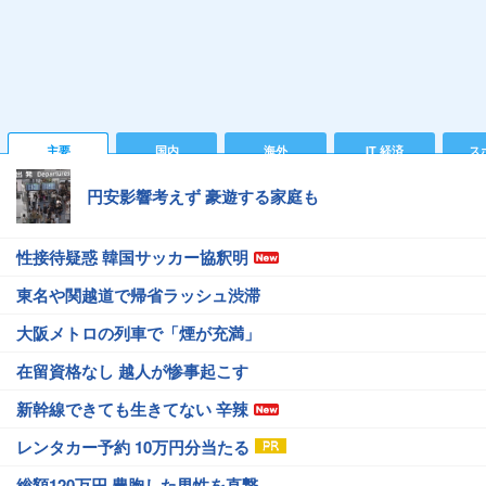
主要
国内
海外
IT 経済
ス
円安影響考えず 豪遊する家庭も
性接待疑惑 韓国サッカー協釈明
東名や関越道で帰省ラッシュ渋滞
大阪メトロの列車で「煙が充満」
在留資格なし 越人が惨事起こす
新幹線できても生きてない 辛辣
レンタカー予約 10万円分当たる
総額120万円 豊胸した男性を直撃