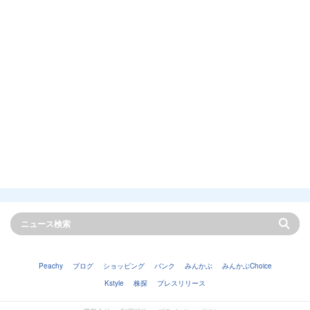
Peachy
ブログ
ショッピング
バンク
みんかぶ
みんかぶChoice
Kstyle
株探
プレスリリース