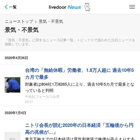
一覧
ニューストップ
>
景気・不景気
景気・不景気
『景気・不景気』に関するニュース記事一覧。トピックスで扱われた注目ニュースを
掲載しています。
2020年4月26日
台湾の「無給休暇」労働者、1.8万人超に 過去10年5
カ月で最多
対象者は804社1万8265人に上り、過去10年5カ月で最多とな
っていると判明
中央社フォーカス台湾
20:21
2020年1月4日
ニトリ会長が読む2020年の日本経済「五輪後から円
高の兆候が…」
東京五輪までの日本経済は景気刺激策で株価が高止まりする