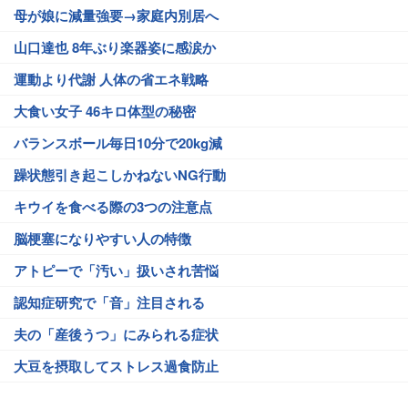
母が娘に減量強要→家庭内別居へ
山口達也 8年ぶり楽器姿に感涙か
運動より代謝 人体の省エネ戦略
大食い女子 46キロ体型の秘密
バランスボール毎日10分で20kg減
躁状態引き起こしかねないNG行動
キウイを食べる際の3つの注意点
脳梗塞になりやすい人の特徴
アトピーで「汚い」扱いされ苦悩
認知症研究で「音」注目される
夫の「産後うつ」にみられる症状
大豆を摂取してストレス過食防止