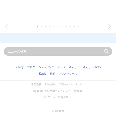
Peachy
ブログ
ショッピング
バンク
みんかぶ
みんかぶChoice
Kstyle
株探
プレスリリース
運営会社
利用規約
プライバシーポリシー
livedoorお客様サポートセンター
livedoor
コンテンツ・広告ポリシー
© livedoor