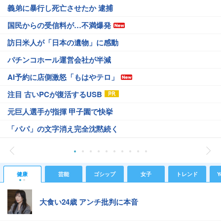
義弟に暴行し死亡させたか 逮捕
国民からの受信料が…不満爆発
訪日米人が「日本の遺物」に感動
パチンコホール運営会社が半減
AI予約に店側激怒「もはやテロ」
注目 古いPCが復活するUSB
元巨人選手が指揮 甲子園で快挙
「パパ」の文字消え完全沈黙続く
健康
芸能
ゴシップ
女子
トレンド
Y
大食い24歳 アンチ批判に本音