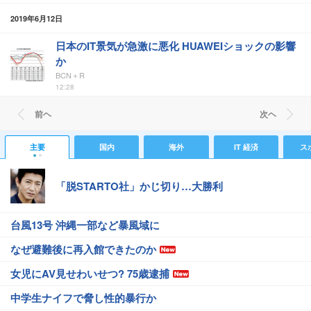
2019年6月12日
日本のIT景気が急激に悪化 HUAWEIショックの影響
か
BCN＋R
12:28
前ヘ
次ヘ
主要
国内
海外
IT 経済
ス
「脱STARTO社」かじ切り…大勝利
台風13号 沖縄一部など暴風域に
なぜ避難後に再入館できたのか
女児にAV見せわいせつ? 75歳逮捕
中学生ナイフで脅し性的暴行か