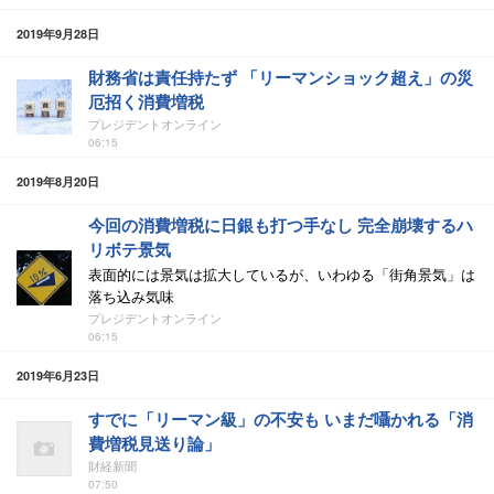
2019年9月28日
財務省は責任持たず 「リーマンショック超え」の災
厄招く消費増税
プレジデントオンライン
06:15
2019年8月20日
今回の消費増税に日銀も打つ手なし 完全崩壊するハ
リボテ景気
表面的には景気は拡大しているが、いわゆる「街角景気」は
落ち込み気味
プレジデントオンライン
06:15
2019年6月23日
すでに「リーマン級」の不安も いまだ囁かれる「消
費増税見送り論」
財経新聞
07:50