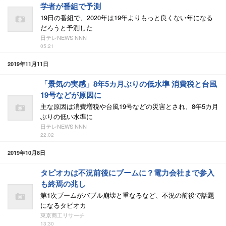
学者が番組で予測
19日の番組で、2020年は19年よりもっと良くない年になる
だろうと予測した
日テレNEWS NNN
05:21
2019年11月11日
「景気の実感」8年5カ月ぶりの低水準 消費税と台風
19号などが原因に
主な原因は消費増税や台風19号などの災害とされ、8年5カ月
ぶりの低い水準に
日テレNEWS NNN
22:02
2019年10月8日
タピオカは不況前後にブームに？電力会社まで参入
も終焉の兆し
第1次ブームがバブル崩壊と重なるなど、不況の前後で話題
になるタピオカ
東京商工リサーチ
13:30