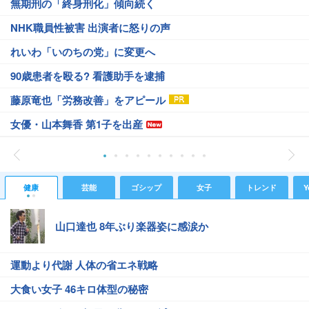
無期刑の「終身刑化」傾向続く
NHK職員性被害 出演者に怒りの声
れいわ「いのちの党」に変更へ
90歳患者を殴る? 看護助手を逮捕
藤原竜也「労務改善」をアピール
女優・山本舞香 第1子を出産
健康
芸能
ゴシップ
女子
トレンド
Y
山口達也 8年ぶり楽器姿に感涙か
運動より代謝 人体の省エネ戦略
大食い女子 46キロ体型の秘密