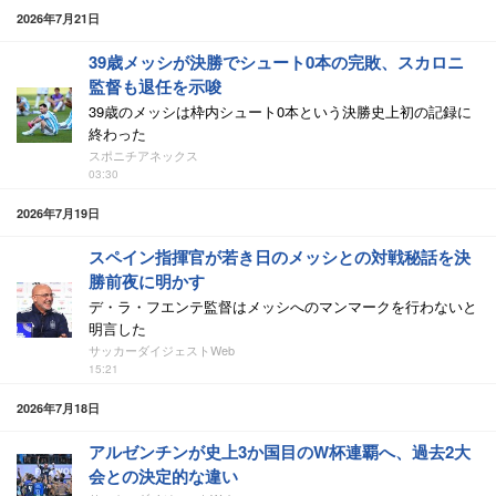
2026年7月21日
39歳メッシが決勝でシュート0本の完敗、スカロニ
監督も退任を示唆
39歳のメッシは枠内シュート0本という決勝史上初の記録に
終わった
スポニチアネックス
03:30
2026年7月19日
スペイン指揮官が若き日のメッシとの対戦秘話を決
勝前夜に明かす
デ・ラ・フエンテ監督はメッシへのマンマークを行わないと
明言した
サッカーダイジェストWeb
15:21
2026年7月18日
アルゼンチンが史上3か国目のW杯連覇へ、過去2大
会との決定的な違い