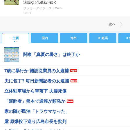
退場など因縁が続く
サッカーダイジェストWeb
13:24
次ヘ
主要
国内
海外
IT 経済
ス
関東「真夏の暑さ」は終了か
7歳に暴行か 施設従業員の女逮捕
夫に包丁? 毎日新聞記者の女逮捕
立体駐車場から車落下 夫婦死傷
「泥酔者」熊本で通報が頻発か
家の隣が民泊「トラウマなった」
露 原爆投下巡り広島市長を批判