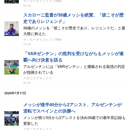
サッカーダイジェストWeb
20:36
スカローニ監督が39歳メッシを絶賛、「彼こそが歴
史でありレジェンド」
39歳のメッシを「彼こそが歴史であり、レジェンドだ」と最
大限に称えた
サッカーダイジェストWeb
16:45
「VARゼンチン」の批判を受けながらもメッシが連
覇へ向け決意を語る
アルゼンチンには「VARゼンチン」と揶揄される疑惑の判定
が指摘されている
スポニチアネックス
04:00
2026年7月17日
メッシが後半40分から2アシスト、アルゼンチンが
逆転でスペインとの決勝へ
メッシが残り5分から2アシストを決め39歳での最年長記録も
更新した
スポニチアネックス