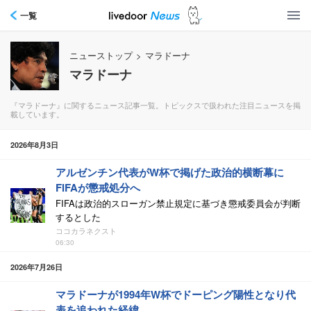
一覧
ニューストップ
>
マラドーナ
マラドーナ
『マラドーナ』に関するニュース記事一覧。トピックスで扱われた注目ニュースを掲
載しています。
2026年8月3日
アルゼンチン代表がW杯で掲げた政治的横断幕に
FIFAが懲戒処分へ
FIFAは政治的スローガン禁止規定に基づき懲戒委員会が判断
するとした
ココカラネクスト
06:30
2026年7月26日
マラドーナが1994年W杯でドーピング陽性となり代
表を追われた経緯