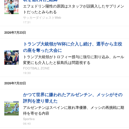
エフェドリン陽性の原因はスタッフが誤購入したサプリメン
トだったとみられる
サッカーダイジェストWeb
17:31
2026年7月23日
トランプ大統領がW杯に介入し続け、選手から主役
の座を奪った大会に
トランプ大統領がトロフィー授与に強引に割り込み、ルール
変更にも介入したと荻島氏は問題視する
FOOTBALL ZONE
19:30
2026年7月22日
かつて世界に嫌われたアルゼンチン、メッシがその
評判を塗り替えた
アルゼンチンはスペインに敗れ準優勝、メッシの再挑戦に期
待を寄せる内容
Sportiva
06:40