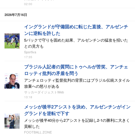
02:00
2026年7月16日
イングランドが守備固めに転じた直後、アルゼンチ
ンに逆転を許した
5バックで守りを固めた結果、アルゼンチンの猛攻を招いた
との見方も
Sportiva
17:35
ブラジル人記者の質問にトゥヘルが苦笑、アンチェ
ロッティ批判の矛盾を問う
アンチェロッティ監督批判の背景にはブラジル伝統スタイル
放棄への怒りがある
サッカーダイジェストWeb
13:18
メッシが後半2アシストを決め、アルゼンチンがイン
グランドを逆転で下す
メッシが後半40分から2アシストを記録し2-1の勝利に大きく
貢献した
FOOTBALL ZONE