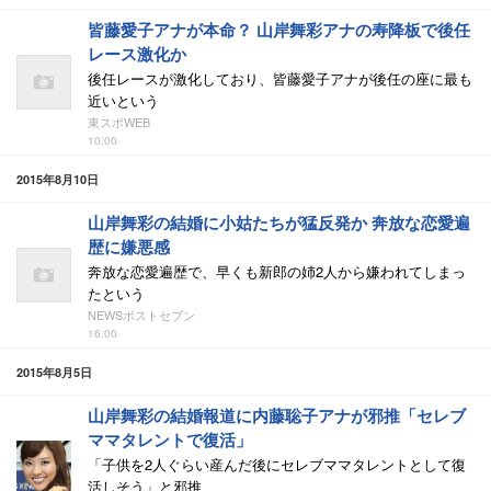
皆藤愛子アナが本命？ 山岸舞彩アナの寿降板で後任
レース激化か
後任レースが激化しており、皆藤愛子アナが後任の座に最も
近いという
東スポWEB
10:00
2015年8月10日
山岸舞彩の結婚に小姑たちが猛反発か 奔放な恋愛遍
歴に嫌悪感
奔放な恋愛遍歴で、早くも新郎の姉2人から嫌われてしまっ
たという
NEWSポストセブン
16:00
2015年8月5日
山岸舞彩の結婚報道に内藤聡子アナが邪推「セレブ
ママタレントで復活」
「子供を2人ぐらい産んだ後にセレブママタレントとして復
活しそう」と邪推