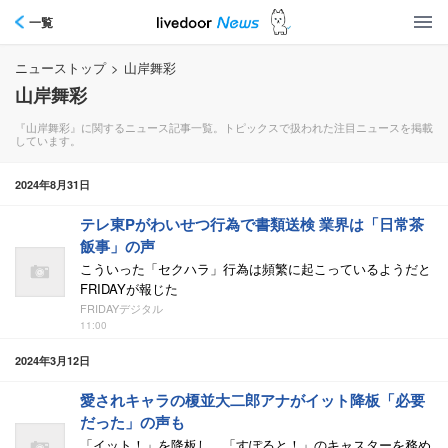
一覧
ニューストップ
>
山岸舞彩
山岸舞彩
『山岸舞彩』に関するニュース記事一覧。トピックスで扱われた注目ニュースを掲載
しています。
2024年8月31日
テレ東Pがわいせつ行為で書類送検 業界は「日常茶
飯事」の声
こういった「セクハラ」行為は頻繁に起こっているようだと
FRIDAYが報じた
FRIDAYデジタル
11:00
2024年3月12日
愛されキャラの榎並大二郎アナがイット降板「必要
だった」の声も
「イット！」を降板し、「すぽると！」のキャスターを務め