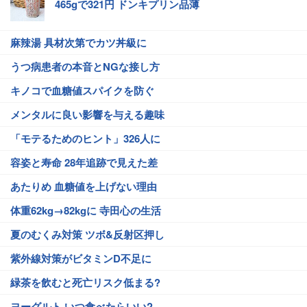
465gで321円 ドンキプリン品薄
麻辣湯 具材次第でカツ丼級に
うつ病患者の本音とNGな接し方
キノコで血糖値スパイクを防ぐ
メンタルに良い影響を与える趣味
「モテるためのヒント」326人に
容姿と寿命 28年追跡で見えた差
あたりめ 血糖値を上げない理由
体重62kg→82kgに 寺田心の生活
夏のむくみ対策 ツボ&反射区押し
紫外線対策がビタミンD不足に
緑茶を飲むと死亡リスク低まる?
ヨーグルト いつ食べたらいい?