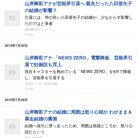
山岸舞彩アナが芸能界引退へ 親友だった八田亜矢子
の結婚が影響？
引退には、仲の良い八田亜矢子の結婚が、少なからず影響し
たのではと筆者
NEWSポストセブン
07:00
2015年7月30日
山岸舞彩アナ 「NEWS ZERO」電撃降板、芸能界引
退で妊娠説も浮上
現在キャスターを務めている「NEWS ZERO」を9月で降板
し、芸能界を引退する
日刊ゲンダイDIGITAL
10:26
2015年7月29日
山岸舞彩アナの結婚に周囲は怒り心頭か わがまま＆
暴走結婚の裏側
結婚へ強引に突っ走ったため、周囲は祝福どころか、怒り心
頭だという
東スポWEB