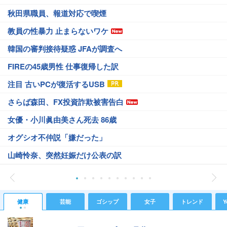
秋田県職員、報道対応で喫煙
教員の性暴力 止まらないワケ
韓国の審判接待疑惑 JFAが調査へ
FIREの45歳男性 仕事復帰した訳
注目 古いPCが復活するUSB
さらば森田、FX投資詐欺被害告白
女優・小川眞由美さん死去 86歳
オグシオ不仲説「嫌だった」
山崎怜奈、突然妊娠だけ公表の訳
健康
芸能
ゴシップ
女子
トレンド
Y