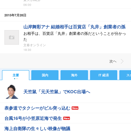
06:00
2015年7月28日
山岸舞彩アナ 結婚相手は百貨店「丸井」創業者の孫
お相手は、百貨店「丸井」創業者の孫だということが分かっ
た
文春オンライン
18:30
次ヘ
主要
国内
海外
IT 経済
ス
天竺鼠「元天竺鼠」でKOC出場へ
表参道でタクシーがビル突っ込む
台風16号が小笠原近海で発生
海上自衛隊の生々しい映像が物議