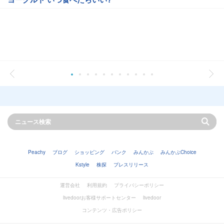
Peachy
ブログ
ショッピング
バンク
みんかぶ
みんかぶChoice
Kstyle
株探
プレスリリース
運営会社
利用規約
プライバシーポリシー
livedoorお客様サポートセンター
livedoor
コンテンツ・広告ポリシー