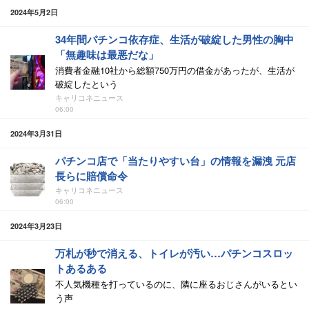
2024年5月2日
34年間パチンコ依存症、生活が破綻した男性の胸中
「無趣味は最悪だな」
消費者金融10社から総額750万円の借金があったが、生活が
破綻したという
キャリコネニュース
06:00
2024年3月31日
パチンコ店で「当たりやすい台」の情報を漏洩 元店
長らに賠償命令
キャリコネニュース
06:00
2024年3月23日
万札が秒で消える、トイレが汚い…パチンコスロッ
トあるある
不人気機種を打っているのに、隣に座るおじさんがいるとい
う声