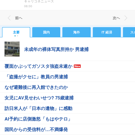
キャリコネニュース
06:00
前ヘ
次ヘ
主要
国内
海外
IT 経済
ス
未成年の裸体写真所持か 男逮捕
覆面かぶってガソスタ強盗未遂か
「盗撮がクセに」教員の男逮捕
なぜ避難後に再入館できたのか
女児にAV見せわいせつ? 75歳逮捕
訪日米人が「日本の遺物」に感動
AI予約に店側激怒「もはやテロ」
国民からの受信料が…不満爆発