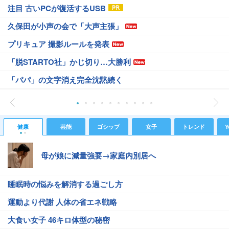
注目 古いPCが復活するUSB
久保田が小声の会で「大声主張」
プリキュア 撮影ルールを発表
「脱STARTO社」かじ切り…大勝利
「パパ」の文字消え完全沈黙続く
健康
芸能
ゴシップ
女子
トレンド
Y
母が娘に減量強要→家庭内別居へ
睡眠時の悩みを解消する過ごし方
運動より代謝 人体の省エネ戦略
大食い女子 46キロ体型の秘密