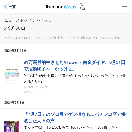
一覧
ニューストップ
>
パチスロ
パチスロ
パチスロはスロットマシンに似た遊技機。「パチンコ型スロットマシン」の略称。
2024年8月14日
91万馬券的中させたVTuber・白金ダイヤ、8月31日
で活動終了へ「かっけぇ」
91万馬券的中を機に「昔からずっとやりたかったこと」を叶
えるという
J-CASTニュース
18:39
2024年7月8日
「7月7日」のゾロ目でゲン担ぎも…パチンコ店で惨
敗した人々の声
ネットでは「To LOVEるで-10万いった」「6万負けたわボ