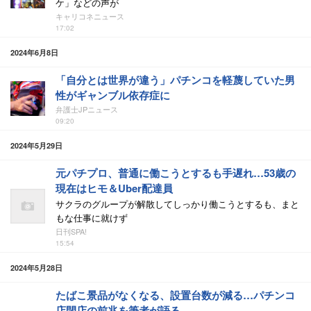
ケ」などの声が
キャリコネニュース
17:02
2024年6月8日
「自分とは世界が違う」パチンコを軽蔑していた男
性がギャンブル依存症に
弁護士JPニュース
09:20
2024年5月29日
元パチプロ、普通に働こうとするも手遅れ…53歳の
現在はヒモ＆Uber配達員
サクラのグループが解散してしっかり働こうとするも、まと
もな仕事に就けず
日刊SPA!
15:54
2024年5月28日
たばこ景品がなくなる、設置台数が減る…パチンコ
店閉店の前兆を筆者が語る