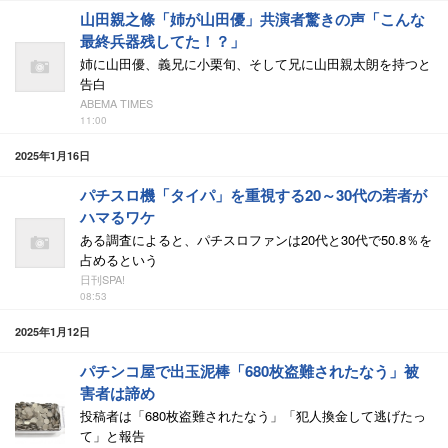
山田親之條「姉が山田優」共演者驚きの声「こんな
最終兵器残してた！？」
姉に山田優、義兄に小栗旬、そして兄に山田親太朗を持つと
告白
ABEMA TIMES
11:00
2025年1月16日
パチスロ機「タイパ」を重視する20～30代の若者が
ハマるワケ
ある調査によると、パチスロファンは20代と30代で50.8％を
占めるという
日刊SPA!
08:53
2025年1月12日
パチンコ屋で出玉泥棒「680枚盗難されたなう」被
害者は諦め
投稿者は「680枚盗難されたなう」「犯人換金して逃げたっ
て」と報告