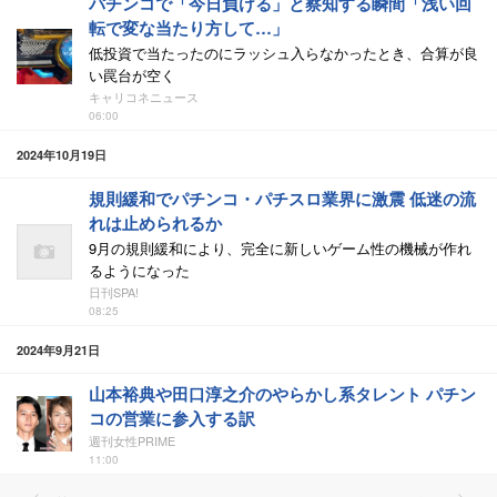
パチンコで「今日負ける」と察知する瞬間「浅い回
転で変な当たり方して…」
低投資で当たったのにラッシュ入らなかったとき、合算が良
い罠台が空く
キャリコネニュース
06:00
2024年10月19日
規則緩和でパチンコ・パチスロ業界に激震 低迷の流
れは止められるか
9月の規則緩和により、完全に新しいゲーム性の機械が作れ
るようになった
日刊SPA!
08:25
2024年9月21日
山本裕典や田口淳之介のやらかし系タレント パチン
コの営業に参入する訳
週刊女性PRIME
11:00