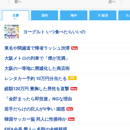
前ヘ
次ヘ
主要
国内
海外
IT 経済
ス
ヨーグルト いつ食べたらいいの
東名や関越道で帰省ラッシュ渋滞
大阪メトロの列車で「煙が充満」
大阪の一等地に廃墟化した商店街
レンタカー予約 10万円分当たる
総額120万円 豊胸した男性を直撃
「金貯まったら即投資」NGな理由
若手だらけの巨人がV争い 困惑
韓国サッカー協 邦人に性接待か
FIFA会長 愛人へ多額の金銭疑惑