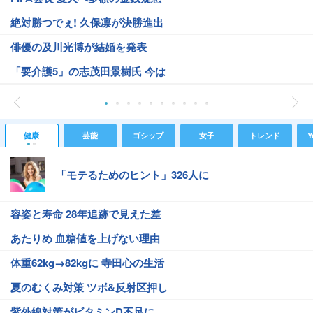
絶対勝つでぇ! 久保凛が決勝進出
俳優の及川光博が結婚を発表
「要介護5」の志茂田景樹氏 今は
健康
芸能
ゴシップ
女子
トレンド
Y
「モテるためのヒント」326人に
容姿と寿命 28年追跡で見えた差
あたりめ 血糖値を上げない理由
体重62kg→82kgに 寺田心の生活
夏のむくみ対策 ツボ&反射区押し
紫外線対策がビタミンD不足に