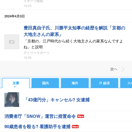
スポーツ報知
16:03
2024年4月3日
豊田真由子氏、川勝平太知事の経歴を解説「京都の
大地主さんの家系」
「京都の、江戸時代から続く大地主さんの家系なんですよ
ね」と説明
デイリースポーツ
16:26
次ヘ
主要
国内
海外
IT 経済
ス
「43億円分」キャンセル? 女逮捕
消費者庁「SNOW」運営に措置命令
90歳患者を殴る? 看護助手を逮捕