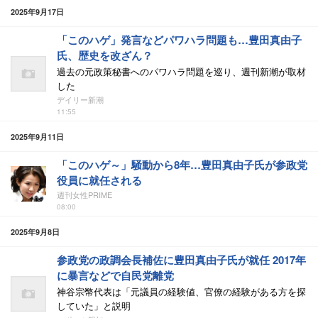
2025年9月17日
「このハゲ」発言などパワハラ問題も…豊田真由子
氏、歴史を改ざん？
過去の元政策秘書へのパワハラ問題を巡り、週刊新潮が取材
した
デイリー新潮
11:55
2025年9月11日
「このハゲ～」騒動から8年…豊田真由子氏が参政党
役員に就任される
週刊女性PRIME
08:00
2025年9月8日
参政党の政調会長補佐に豊田真由子氏が就任 2017年
に暴言などで自民党離党
神谷宗幣代表は「元議員の経験値、官僚の経験がある方を探
していた」と説明