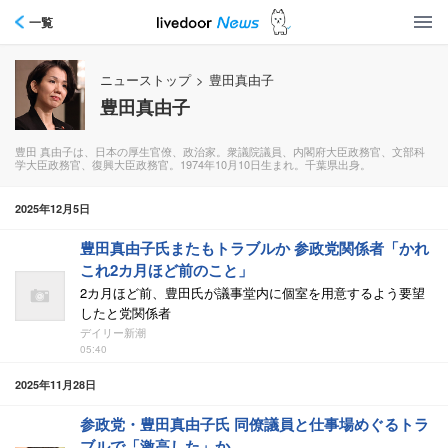
一覧
ニューストップ
>
豊田真由子
豊田真由子
豊田 真由子は、日本の厚生官僚、政治家。衆議院議員、内閣府大臣政務官、文部科
学大臣政務官、復興大臣政務官。1974年10月10日生まれ。千葉県出身。
2025年12月5日
豊田真由子氏またもトラブルか 参政党関係者「かれ
これ2カ月ほど前のこと」
2カ月ほど前、豊田氏が議事堂内に個室を用意するよう要望
したと党関係者
デイリー新潮
05:40
2025年11月28日
参政党・豊田真由子氏 同僚議員と仕事場めぐるトラ
ブルで「激高した」か