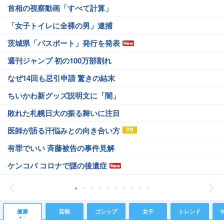
首相の視察動画「すべて計算」
「女子トイレに全裸の男」逮捕
茨城県「パスポート」発行を発表
週刊ジャンプ 初の100万部割れ
なぜ14回も忌引申請 驚きの結末
ちいかわ新グッズ説明文に「闇」
敗れた札幌日大の振る舞いに注目
医師が語る汗悩みとの向き合い方
有罪でいい 斉藤被告の事件見解
ケンコバ コロナで謎の後遺症
健康
芸能
ゴシップ
女子
トレンド
Y