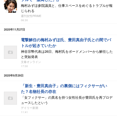
梅村みずほ参院議員と、仕事スペースをめぐるトラブルが報
じられる
週刊女性PRIME
06:30
2025年11月27日
電撃解任の梅村みずほ氏、豊田真由子氏との間でバ
トルが起きていたか
神谷宗幣代表は26日、梅村氏をボードメンバーから解任した
と突如発表
文春オンライン
17:00
2025年9月29日
「新生・豊田真由子」の裏側にはフィクサーがい
た？名物社長の存在
「女フィクサー」の異名を持つ女性社長が豊田氏を再プロデ
ュースしたという
デイリー新潮
11:41