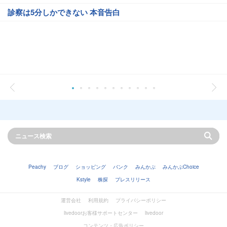
診察は5分しかできない 本音告白
Peachy
ブログ
ショッピング
バンク
みんかぶ
みんかぶChoice
Kstyle
株探
プレスリリース
運営会社
利用規約
プライバシーポリシー
livedoorお客様サポートセンター
livedoor
コンテンツ・広告ポリシー