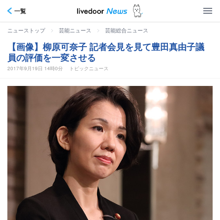
一覧
>
>
ニューストップ
芸能ニュース
芸能総合ニュース
【画像】柳原可奈子 記者会見を見て豊田真由子議
員の評価を一変させる
2017年9月19日 14時0分
トピックニュース