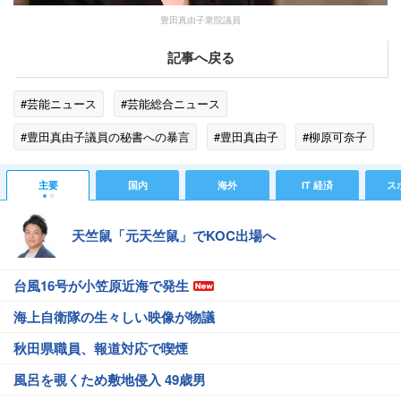
豊田真由子衆院議員
記事へ戻る
#芸能ニュース
#芸能総合ニュース
#豊田真由子議員の秘書への暴言
#豊田真由子
#柳原可奈子
#芸能人が物申す
#バイキングMORE
主要
国内
海外
IT 経済
ス
#エンタメ・芸能ニュース
#ゴシップ
天竺鼠「元天竺鼠」でKOC出場へ
台風16号が小笠原近海で発生
海上自衛隊の生々しい映像が物議
秋田県職員、報道対応で喫煙
風呂を覗くため敷地侵入 49歳男