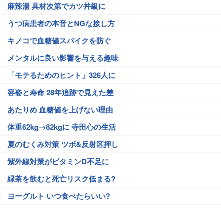
麻辣湯 具材次第でカツ丼級に
うつ病患者の本音とNGな接し方
キノコで血糖値スパイクを防ぐ
メンタルに良い影響を与える趣味
「モテるためのヒント」326人に
容姿と寿命 28年追跡で見えた差
あたりめ 血糖値を上げない理由
体重62kg→82kgに 寺田心の生活
夏のむくみ対策 ツボ&反射区押し
紫外線対策がビタミンD不足に
緑茶を飲むと死亡リスク低まる?
ヨーグルト いつ食べたらいい?