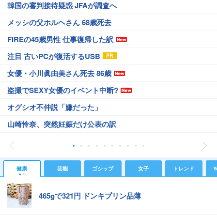
韓国の審判接待疑惑 JFAが調査へ
メッシの父ホルヘさん 68歳死去
FIREの45歳男性 仕事復帰した訳
注目 古いPCが復活するUSB
女優・小川眞由美さん死去 86歳
盗撮でSEXY女優のイベント中断?
オグシオ不仲説「嫌だった」
山崎怜奈、突然妊娠だけ公表の訳
健康
芸能
ゴシップ
女子
トレンド
Y
465gで321円 ドンキプリン品薄