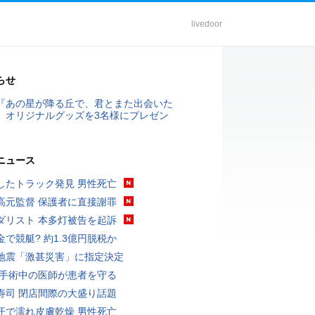
livedoor
らせ
『あの星が降る丘で、君とまた出会いた
』オリジナルグッズを3名様にプレゼン
ニュース
したトラック発見 男性死亡
高元監督 保護者に直接謝罪
ダリスト 本多灯被告を起訴
金で競艇? 約1.3億円脱税か
地震「激甚災害」に指定決定
 手術中の医師が患者を守る
寿司 閉店間際の大盛り話題
汗で濡れ皮膚乾燥 男性死亡