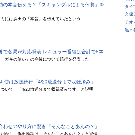
功の本音伝える？「スキャンダルによる休養」を
タイ
久保
コミには浜田の「本音」を伝えていたという
テオ
黒木
養で各局が対応発表 レギュラー番組は合計で8本
は「ガキの使い」の今後について続行を発表した
キ使は放送続行「4/20放送分まで収録済み」
ついて、「4/20放送分まで収録済みです」と説明
合わせのやり方に驚き「そんなことあんの？」
を明かし、浜田雅功は「そんなことあんの？」と驚愕