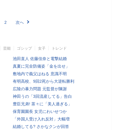
2
次へ
芸能
ゴシップ
女子
トレンド
池田直人 佐藤佳奈と電撃結婚
真夏に完全防備姿「金を出せ」
敷地内で義父はねる 意識不明
有明高校、9回2死から大逆転勝利
広陵の暴力問題 元監督が陳謝
神田うの「3回流産してる」告白
豊臣兄弟! 茶々に「美人過ぎる」
保育園園長 女児にわいせつか
「外国人受け入れ反対」大幅増
結婚してる? さかなクンが回答