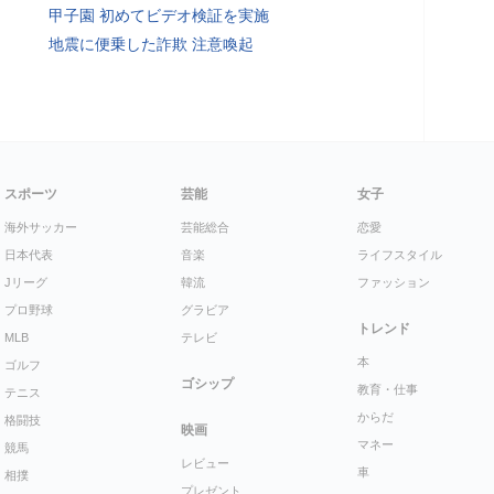
甲子園 初めてビデオ検証を実施
地震に便乗した詐欺 注意喚起
スポーツ
芸能
女子
海外サッカー
芸能総合
恋愛
日本代表
音楽
ライフスタイル
Jリーグ
韓流
ファッション
プロ野球
グラビア
トレンド
MLB
テレビ
本
ゴルフ
ゴシップ
教育・仕事
テニス
からだ
格闘技
映画
マネー
競馬
レビュー
車
相撲
プレゼント