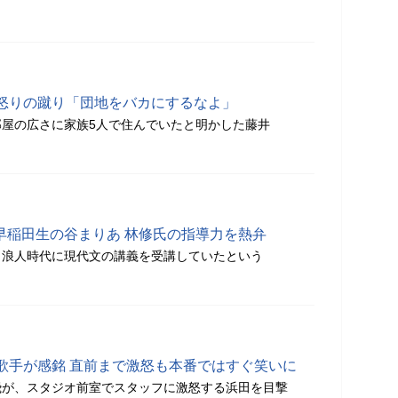
怒りの蹴り「団地をバカにするなよ」
屋の広さに家族5人で住んでいたと明かした藤井
で早稲田生の谷まりあ 林修氏の指導力を熱弁
、浪人時代に現代文の講義を受講していたという
歌手が感銘 直前まで激怒も本番ではすぐ笑いに
飛が、スタジオ前室でスタッフに激怒する浜田を目撃