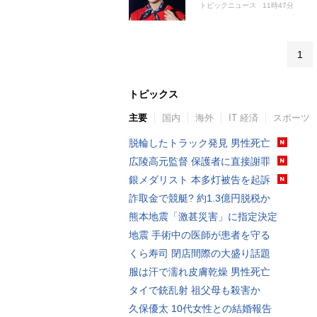
トピックニュース
11時47分
1
トピックス
主要
国内
海外
IT 経済
スポーツ
脱輪したトラック発見 男性死亡
広陵高元監督 保護者に直接謝罪
銀メダリスト 本多灯被告を起訴
詐取金で競艇? 約1.3億円脱税か
熊本地震「激甚災害」に指定決定
地震 手術中の医師が患者を守る
くら寿司 閉店間際の大盛り話題
服は汗で濡れ皮膚乾燥 男性死亡
タイで銃乱射 祖父母も殺害か
久保優太 10代女性との結婚報告