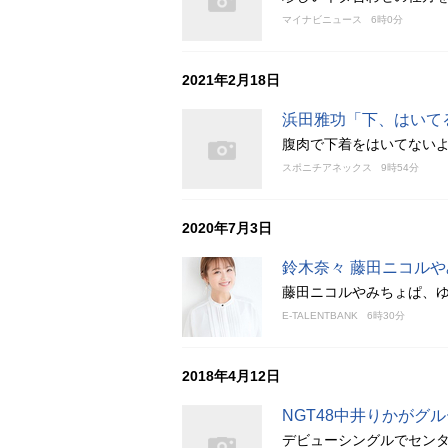
マイナビニュース
6時0分
2021年2月18日
浜田雅功「下、はいて
腹肉で下着をはいてない
スポニチアネックス
9時54分
2020年7月3日
鈴木奈々 藤田ニコル
藤田ニコルやみちょぱ、
E-TALENTBANK
6時30分
2018年4月12日
NGT48中井りかがグ
デビューシングルでセン