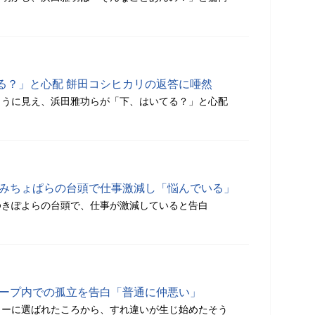
る？」と心配 餅田コシヒカリの返答に唖然
ように見え、浜田雅功らが「下、はいてる？」と心配
やみちょぱらの台頭で仕事激減し「悩んでいる」
ゆきぽよらの台頭で、仕事が激減していると告白
ループ内での孤立を告白「普通に仲悪い」
ターに選ばれたころから、すれ違いが生じ始めたそう