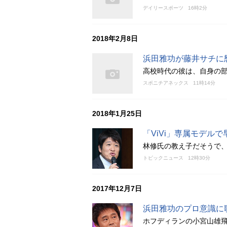
デイリースポーツ
16時2分
2018年2月8日
浜田雅功が藤井サチに
高校時代の彼は、自身の部
スポニチアネックス
11時14分
2018年1月25日
「ViVi」専属モデル
林修氏の教え子だそうで
トピックニュース
12時30分
2017年12月7日
浜田雅功のプロ意識に
ホフディランの小宮山雄