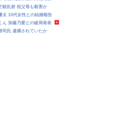
で銃乱射 祖父母も殺害か
優太 10代女性との結婚報告
くん 加藤乃愛との破局発表
啓司氏 逮捕されていたか