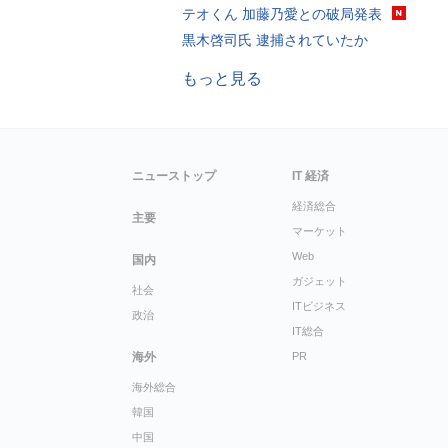
テオくん 加藤乃愛との破局発表
黒木啓司氏 逮捕されていたか
もっと見る
ニューストップ
IT 経済
経済総合
主要
マーケット
Web
国内
ガジェット
社会
ITビジネス
政治
IT総合
海外
PR
海外総合
韓国
中国