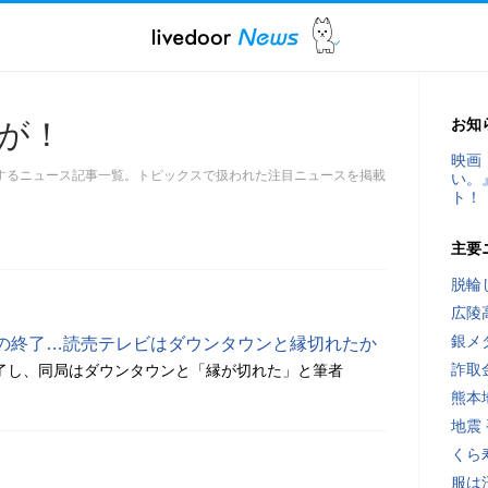
お知
が！
映画
するニュース記事一覧。トピックスで扱われた注目ニュースを掲載
い。
ト！
主要
脱輪
広陵
銀メ
の終了…読売テレビはダウンタウンと縁切れたか
詐取
了し、同局はダウンタウンと「縁が切れた」と筆者
熊本
地震
くら
服は