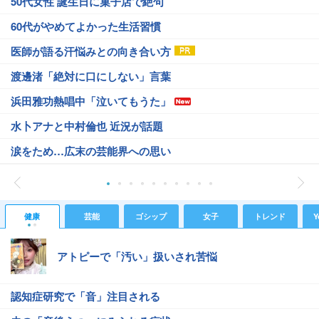
50代女性 誕生日に菓子店で絶句
60代がやめてよかった生活習慣
医師が語る汗悩みとの向き合い方
渡邊渚「絶対に口にしない」言葉
浜田雅功熱唱中「泣いてもうた」
水卜アナと中村倫也 近況が話題
涙をため…広末の芸能界への思い
健康
芸能
ゴシップ
女子
トレンド
Y
アトピーで「汚い」扱いされ苦悩
認知症研究で「音」注目される