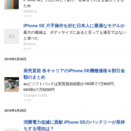
ため
WIRED.jp
18:30
iPhone SE 片手操作を好む日本人に最適なモデルか
最大の価値は、ボディサイズにあると言っても過言ではない
と述べた
All About
06:45
2016年3月30日
発売直前 各キャリアのiPhone SE機種価格＆割引金
額のまとめ
auとソフトバンクは実質負担総額が16GBで1万800円、
64GBが1万6200円
Engadget 日本版
10:20
2016年3月29日
消費電力低減に貢献 iPhone SEのバッテリーが長持
ちする理由は？