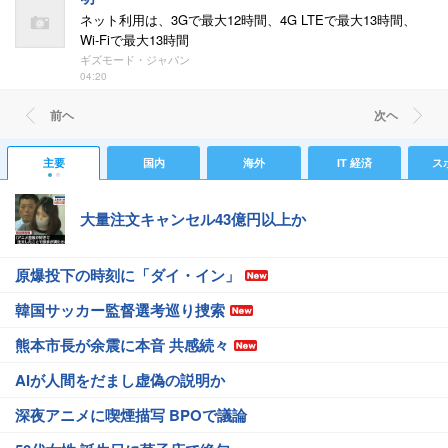
ネット利用は、3Gで最大12時間、4G LTEで最大13時間、
Wi-Fiで最大13時間
ギズモード・ジャパン
04:20
前ヘ
次ヘ
主要
国内
海外
IT 経済
ス
大量注文キャンセル43億円以上か
原爆投下の時刻に「ダイ・イン」
韓国サッカー監督選考巡り捜索
熊本市長が余震に本音 共感続々
AIが人間をだまし虚偽の説明か
深夜アニメに喫煙描写 BPOで議論