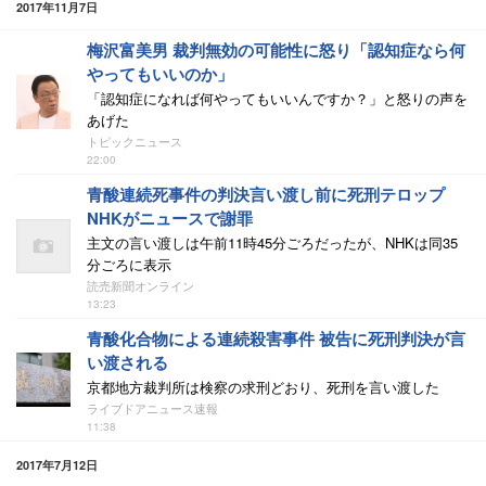
2017年11月7日
梅沢富美男 裁判無効の可能性に怒り「認知症なら何
やってもいいのか」
「認知症になれば何やってもいいんですか？」と怒りの声を
あげた
トピックニュース
22:00
青酸連続死事件の判決言い渡し前に死刑テロップ
NHKがニュースで謝罪
主文の言い渡しは午前11時45分ごろだったが、NHKは同35
分ごろに表示
読売新聞オンライン
13:23
青酸化合物による連続殺害事件 被告に死刑判決が言
い渡される
京都地方裁判所は検察の求刑どおり、死刑を言い渡した
ライブドアニュース速報
11:38
2017年7月12日