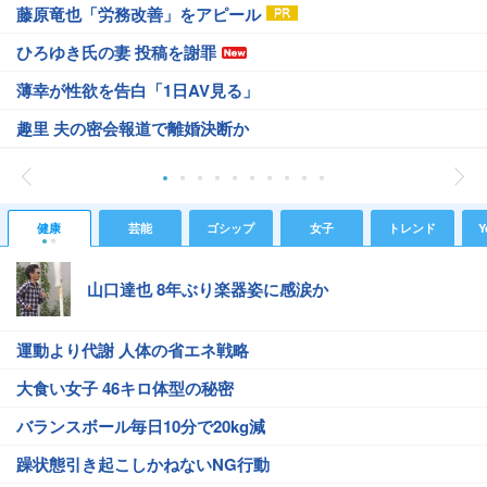
藤原竜也「労務改善」をアピール
ひろゆき氏の妻 投稿を謝罪
薄幸が性欲を告白「1日AV見る」
趣里 夫の密会報道で離婚決断か
健康
芸能
ゴシップ
女子
トレンド
Y
山口達也 8年ぶり楽器姿に感涙か
運動より代謝 人体の省エネ戦略
大食い女子 46キロ体型の秘密
バランスボール毎日10分で20kg減
躁状態引き起こしかねないNG行動