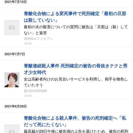
2021年7月15日
青酸化合物による変死事件で死刑確定「最初の旦那
は殺していない」
最初の夫の殺害についての質問に被告は「旦那は（殺）して
ない」と返答
NEWSポストセブン
16:05
2021年7月7日
青酸連続殺人事件 死刑確定の被告の骨抜きテクと秀
才少女時代
女は高齢者向けのお見合いサービスを利用し、相手を物色し
ていたそう
週刊女性PRIME
18:30
2021年6月29日
青酸化合物による殺人事件、被告の死刑確定へ「私
だって死にたくない」
最高裁が29日午後に被告側の上告を退けたため、被告の死刑