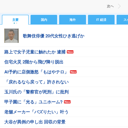
次ヘ
主要
国内
海外
IT 経済
ス
歌舞伎俳優 20代女性ひき逃げか
路上で女子児童に触れたか 逮捕
住宅火災 2階から飛び降り脱出
AI予約に店側激怒「もはやテロ」
「戻れるなら戻って」許されない
玉川氏の「警察官が死刑」に批判
甲子園に「光る」ユニホーム?
老舗メーカー「バズりたい」叶う
大谷が異例の申し出 回収の背景