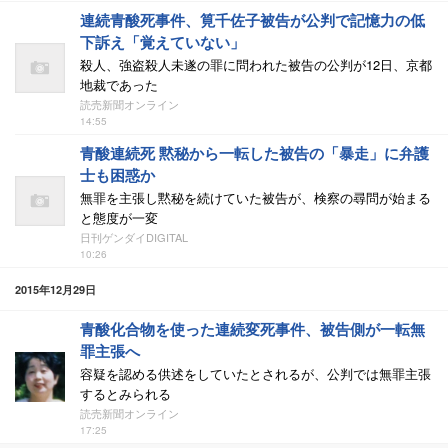
連続青酸死事件、筧千佐子被告が公判で記憶力の低
下訴え「覚えていない」
殺人、強盗殺人未遂の罪に問われた被告の公判が12日、京都
地裁であった
読売新聞オンライン
14:55
青酸連続死 黙秘から一転した被告の「暴走」に弁護
士も困惑か
無罪を主張し黙秘を続けていた被告が、検察の尋問が始まる
と態度が一変
日刊ゲンダイDIGITAL
10:26
2015年12月29日
青酸化合物を使った連続変死事件、被告側が一転無
罪主張へ
容疑を認める供述をしていたとされるが、公判では無罪主張
するとみられる
読売新聞オンライン
17:25