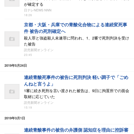
が確定する
日テレNEWS NNN
18:26
京都・大阪・兵庫での青酸化合物による連続変死事
件 被告の死刑確定へ
殺人罪と強盗殺人未遂罪に問われ、1、2審で死刑判決を受け
た被告
読売新聞オンライン
23:45
2019年5月24日
連続青酸死事件の被告に死刑判決 軽い調子で「ごめ
んねと言うよ」
1審に続き死刑を言い渡された被告は、9日に拘置所での面会
取材に応じていた
読売新聞オンライン
15:19
2019年3月1日
連続青酸事件の被告の弁護側 認知症を理由に控訴審