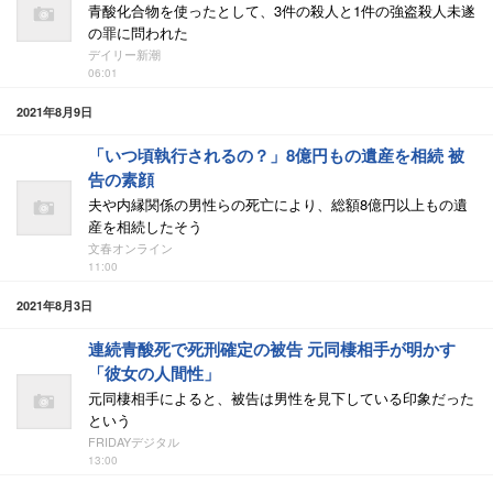
青酸化合物を使ったとして、3件の殺人と1件の強盗殺人未遂
の罪に問われた
デイリー新潮
06:01
2021年8月9日
「いつ頃執行されるの？」8億円もの遺産を相続 被
告の素顔
夫や内縁関係の男性らの死亡により、総額8億円以上もの遺
産を相続したそう
文春オンライン
11:00
2021年8月3日
連続青酸死で死刑確定の被告 元同棲相手が明かす
「彼女の人間性」
元同棲相手によると、被告は男性を見下している印象だった
という
FRIDAYデジタル
13:00