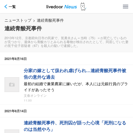
一覧
ニューストップ
>
連続青酸死事件
連続青酸死事件
2013年12月、京都府向日市の民家で、筧勇夫さん＝当時（75）＝が死亡しているの
が見つかり、遺体から青酸カリとみられる毒物が検出されたとして、同居していた妻
の筧千佐子容疑者（67）を殺人の疑いで逮捕した。
2021年8月16日
分家の嫁として扱われ虐げられ…連続青酸死事件被
告の意外な過去
最初の結婚で兼業農家に嫁いだが、本人には元銀行員のプラ
イドがあったそう
文春オンライン
11:00
2021年8月14日
連続青酸死事件、死刑囚が語った心境「死刑になる
のは当然やろ」