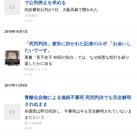
で公判停止を求める
控訴審初公判が1日、大阪高裁で開かれた
共同通信
14:52
2018年10月1日
「死刑判決」被告に好かれた記者のルポ 「お会いし
たいでーす」
著書「筧千佐子 60回の告白」では、なぜ凶悪な犯行を繰り
返したかに迫る
BOOKウォッチ
07:05
2017年11月9日
青酸化合物による連続不審死 死刑判決でも完全解明
されぬまま
弁護団は即日控訴し、不審死は今も完全解明されていないま
まだという
東スポWEB
08:00