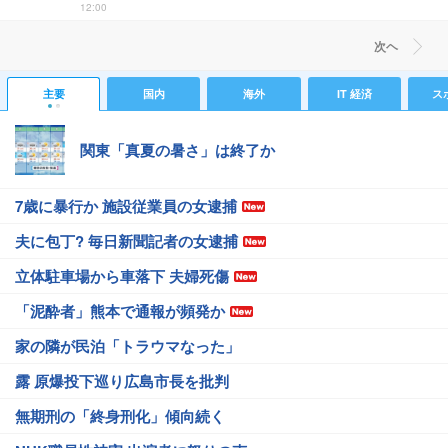
12:00
次ヘ
主要
国内
海外
IT 経済
ス
関東「真夏の暑さ」は終了か
7歳に暴行か 施設従業員の女逮捕
夫に包丁? 毎日新聞記者の女逮捕
立体駐車場から車落下 夫婦死傷
「泥酔者」熊本で通報が頻発か
家の隣が民泊「トラウマなった」
露 原爆投下巡り広島市長を批判
無期刑の「終身刑化」傾向続く