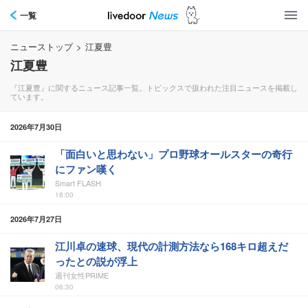
一覧
ニューストップ
>
江夏豊
江夏豊
『江夏豊』に関するニュース記事一覧。トピックスで扱われた注目ニュースを掲載し
ています。
2026年7月30日
「面白いと思わない」プロ野球オールスターの奇行
にファン嘆く
Smart FLASH
18:00
2026年7月27日
江川卓の速球、現代の計測方法なら168キロ超えだ
ったとの説が浮上
週刊女性PRIME
06:30