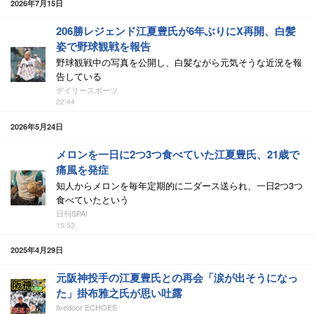
2026年7月15日
206勝レジェンド江夏豊氏が6年ぶりにX再開、白髪
姿で野球観戦を報告
野球観戦中の写真を公開し、白髪ながら元気そうな近況を報
告している
デイリースポーツ
22:44
2026年5月24日
メロンを一日に2つ3つ食べていた江夏豊氏、21歳で
痛風を発症
知人からメロンを毎年定期的に二ダース送られ、一日2つ3つ
食べていたという
日刊SPA!
15:53
2025年4月29日
元阪神投手の江夏豊氏との再会「涙が出そうになっ
た」掛布雅之氏が思い吐露
livedoor ECHOES