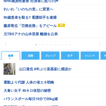
NHK職員性被害 出演者に怒りの声
れいわ「いのちの党」に変更へ
90歳患者を殴る? 看護助手を逮捕
藤原竜也「労務改善」をアピール
元TBSアナの山本里菜 離婚を公表
健康
芸能
ゴシップ
女子
トレンド
Y
山口達也 8年ぶり楽器姿に感涙か
運動より代謝 人体の省エネ戦略
大食い女子 46キロ体型の秘密
バランスボール毎日10分で20kg減