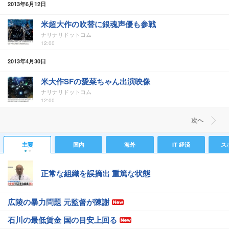
2013年6月12日
米超大作の吹替に銀魂声優も参戦
ナリナリドットコム
12:00
2013年4月30日
米大作SFの愛菜ちゃん出演映像
ナリナリドットコム
12:00
次ヘ
主要
国内
海外
IT 経済
ス
正常な組織を誤摘出 重篤な状態
広陵の暴力問題 元監督が陳謝
石川の最低賃金 国の目安上回る