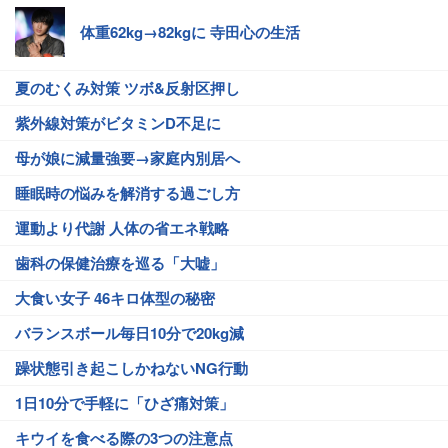
体重62kg→82kgに 寺田心の生活
夏のむくみ対策 ツボ&反射区押し
紫外線対策がビタミンD不足に
母が娘に減量強要→家庭内別居へ
睡眠時の悩みを解消する過ごし方
運動より代謝 人体の省エネ戦略
歯科の保健治療を巡る「大嘘」
大食い女子 46キロ体型の秘密
バランスボール毎日10分で20kg減
躁状態引き起こしかねないNG行動
1日10分で手軽に「ひざ痛対策」
キウイを食べる際の3つの注意点