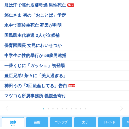
服は汗で濡れ皮膚乾燥 男性死亡
悠仁さま 初の「おことば」予定
水中で高校生死亡 死因が判明
国民民主代表選 2人が立候補
保育園園長 女児にわいせつか
中学生に性的暴行か 56歳男逮捕
一番くじに「ガッシュ」初登場
豊臣兄弟! 茶々に「美人過ぎる」
神田うの「3回流産してる」告白
マツコら所属事務所 義援金寄付
健康
芸能
ゴシップ
女子
トレンド
Y