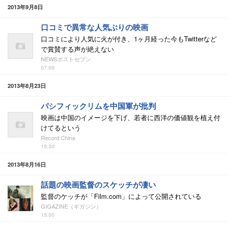
2013年9月8日
口コミで異常な人気ぶりの映画
口コミにより人気に火が付き、1ヶ月経った今もTwitterなど
で賞賛する声が絶えない
NEWSポストセブン
07:00
2013年8月23日
パシフィックリムを中国軍が批判
映画は中国のイメージを下げ、若者に西洋の価値観を植え付
けてるという
Record China
15:30
2013年8月16日
話題の映画監督のスケッチが凄い
監督のケッチが「Film.com」によって公開されている
GIGAZINE（ギガジン）
15:00