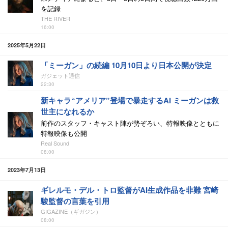
を記録
THE RIVER
16:00
2025年5月22日
「ミーガン」の続編 10月10日より日本公開が決定
ガジェット通信
22:30
新キャラ“アメリア”登場で暴走するAI ミーガンは救
世主になれるか
前作のスタッフ・キャスト陣が勢ぞろい、特報映像とともに
特報映像も公開
Real Sound
08:00
2023年7月13日
ギレルモ・デル・トロ監督がAI生成作品を非難 宮崎
駿監督の言葉を引用
GIGAZINE（ギガジン）
08:00