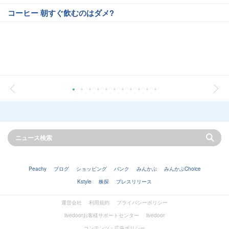
コーヒー 朝すぐ飲むのはダメ?
Peachy
ブログ
ショッピング
バンク
みんかぶ
みんかぶChoice
Kstyle
株探
プレスリリース
運営会社
利用規約
プライバシーポリシー
livedoorお客様サポートセンター
livedoor
コンテンツ・広告ポリシー