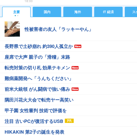
18:00
主要
国内
海外
IT 経済
ス
性被害者の友人「ラッキーやん」
長野県で土砂崩れ 約390人孤立か
座席で大声 親子の「滑稽」末路
転売対策の切り札 効果テキメン
難病薬開発へ「うんちください」
前米大統領 がん闘病で強い痛み
隅田川花火大会で転売ヤー高笑い
甲子園 女性審判 技術で評価を
注目 古いPCが復活するUSB
HIKAKIN 第2子の誕生を発表