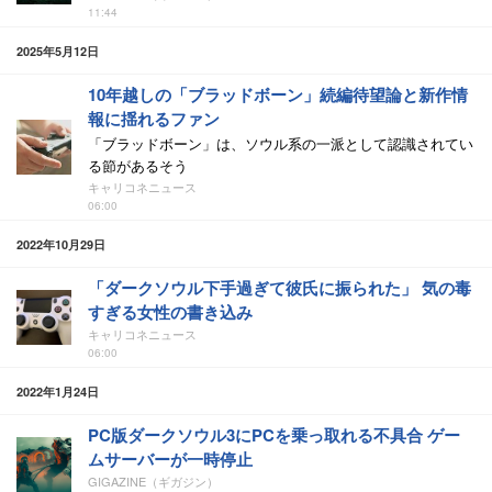
11:44
2025年5月12日
10年越しの「ブラッドボーン」続編待望論と新作情
報に揺れるファン
「ブラッドボーン」は、ソウル系の一派として認識されてい
る節があるそう
キャリコネニュース
06:00
2022年10月29日
「ダークソウル下手過ぎて彼氏に振られた」 気の毒
すぎる女性の書き込み
キャリコネニュース
06:00
2022年1月24日
PC版ダークソウル3にPCを乗っ取れる不具合 ゲー
ムサーバーが一時停止
GIGAZINE（ギガジン）