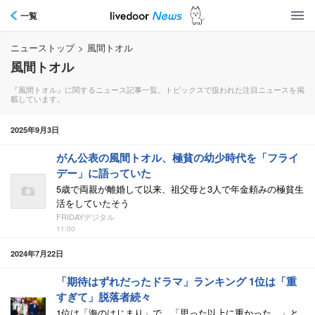
一覧
ニューストップ
>
風間トオル
風間トオル
『風間トオル』に関するニュース記事一覧。トピックスで扱われた注目ニュースを掲
載しています。
2025年9月3日
がん公表の風間トオル、極貧の幼少時代を「フライ
デー」に語っていた
5歳で両親が離婚して以来、祖父母と3人で年金頼みの極貧生
活をしていたそう
FRIDAYデジタル
11:00
2024年7月22日
「期待はずれだったドラマ」ランキング 1位は「重
すぎて」脱落者続々
1位は「海のはじまり」で、「思った以上に重かった…」と