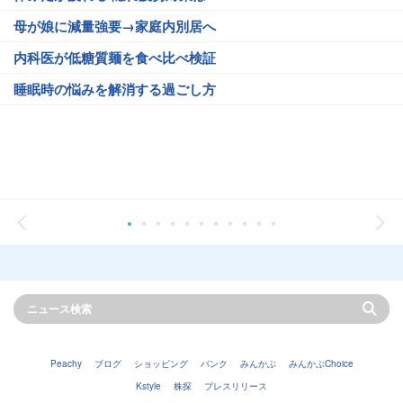
母が娘に減量強要→家庭内別居へ
内科医が低糖質麺を食べ比べ検証
睡眠時の悩みを解消する過ごし方
Peachy
ブログ
ショッピング
バンク
みんかぶ
みんかぶChoice
Kstyle
株探
プレスリリース