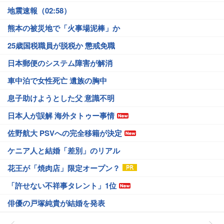
地震速報（02:58）
熊本の被災地で「火事場泥棒」か
25歳国税職員が脱税か 懲戒免職
日本郵便のシステム障害が解消
車中泊で女性死亡 遺族の胸中
息子助けようとした父 意識不明
日本人が誤解 海外タトゥー事情
佐野航大 PSVへの完全移籍が決定
ケニア人と結婚「差別」のリアル
花王が「焼肉店」限定オープン？
「許せない不祥事タレント」1位
俳優の戸塚純貴が結婚を発表