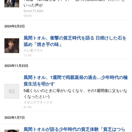
いった声が
Smart FLASH
06:00
2024年2月2日
風間トオル、衝撃の貧乏時代を語る 日焼けした石を
舐め「焼き芋の味」
テレ東プラス
17:00
2023年11月23日
風間トオル、1週間で両親蒸発の過去…少年時代の極
貧生活を明かす
5歳くらいのときに母がいなくなり、その1週間後に父もいな
くなったという
スポニチアネックス
21:35
2023年1月7日
風間トオルが語る少年時代の貧乏体験「貧乏はつら