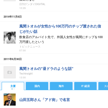
日刊ゲンダイDIGITAL
10:26
2014年11月8日
風間トオルが女性から100万円のチップ渡された信
じがたい話
飲食店のアルバイト先で、外国人女性が風間にチップを100
万円渡したという
トピックニュース
07:00
2011年6月30日
風間トオルの"昼ドラのような話"
Techinsight
13:00
主要
国内
海外
IT 経済
ス
山田五郎さん「アド街」で名言