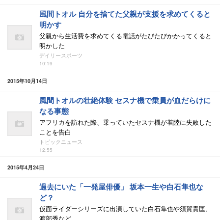
風間トオル 自分を捨てた父親が支援を求めてくると
明かす
父親から生活費を求めてくる電話がたびたびかかってくると
明かした
デイリースポーツ
10:19
2015年10月14日
風間トオルの壮絶体験 セスナ機で乗員が血だらけに
なる事態
アフリカを訪れた際、乗っていたセスナ機が着陸に失敗した
ことを告白
トピックニュース
12:55
2015年4月24日
過去にいた「一発屋俳優」 坂本一生や白石隼也な
ど？
仮面ライダーシリーズに出演していた白石隼也や須賀貴匡、
渡部秀など