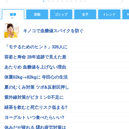
健康
芸能
ゴシップ
女子
トレンド
Y
キノコで血糖値スパイクを防ぐ
「モテるためのヒント」326人に
容姿と寿命 28年追跡で見えた差
あたりめ 血糖値を上げない理由
体重62kg→82kgに 寺田心の生活
夏のむくみ対策 ツボ&反射区押し
紫外線対策がビタミンD不足に
緑茶を飲むと死亡リスク低まる?
ヨーグルト いつ食べたらいい?
休みだが疲れる 隠れ疲労対策は