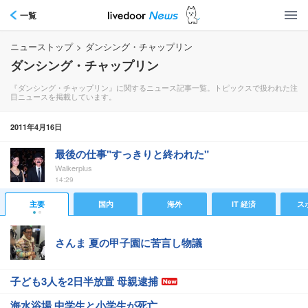
一覧
ニューストップ
>
ダンシング・チャップリン
ダンシング・チャップリン
『ダンシング・チャップリン』に関するニュース記事一覧。トピックスで扱われた注
目ニュースを掲載しています。
2011年4月16日
最後の仕事"すっきりと終われた"
Walkerplus
14:29
主要
国内
海外
IT 経済
ス
さんま 夏の甲子園に苦言し物議
子ども3人を2日半放置 母親逮捕
海水浴場 中学生と小学生が死亡