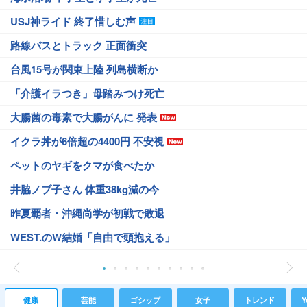
USJ神ライド 終了惜しむ声
路線バスとトラック 正面衝突
台風15号が関東上陸 列島横断か
「介護イラつき」母踏みつけ死亡
大腸菌の毒素で大腸がんに 発表
イクラ丼が6倍超の4400円 不安視
ペットのヤギをクマが食べたか
井脇ノブ子さん 体重38kg減の今
昨夏覇者・沖縄尚学が初戦で敗退
WEST.のW結婚「自由で頭抱える」
健康
芸能
ゴシップ
女子
トレンド
Y