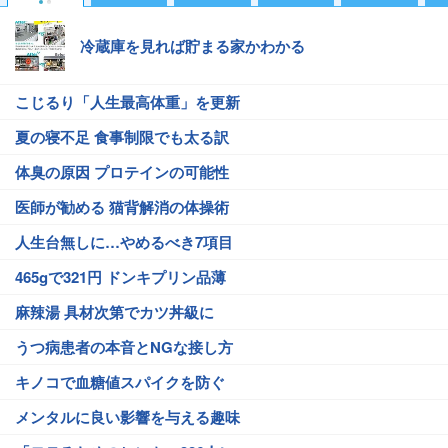
冷蔵庫を見れば貯まる家かわかる
こじるり「人生最高体重」を更新
夏の寝不足 食事制限でも太る訳
体臭の原因 プロテインの可能性
医師が勧める 猫背解消の体操術
人生台無しに…やめるべき7項目
465gで321円 ドンキプリン品薄
麻辣湯 具材次第でカツ丼級に
うつ病患者の本音とNGな接し方
キノコで血糖値スパイクを防ぐ
メンタルに良い影響を与える趣味