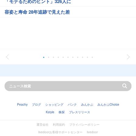
「モテるためのヒント」326人に
容姿と寿命 28年追跡で見えた差
Peachy
ブログ
ショッピング
バンク
みんかぶ
みんかぶChoice
Kstyle
株探
プレスリリース
運営会社
利用規約
プライバシーポリシー
livedoorお客様サポートセンター
livedoor