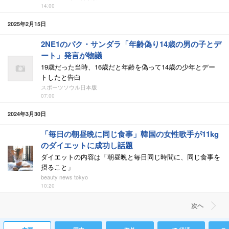
14:00
2025年2月15日
2NE1のパク・サンダラ「年齢偽り14歳の男の子とデ
ート」発言が物議
19歳だった当時、16歳だと年齢を偽って14歳の少年とデー
トしたと告白
スポーツソウル日本版
07:00
2024年3月30日
「毎日の朝昼晩に同じ食事」韓国の女性歌手が11kg
のダイエットに成功し話題
ダイエットの内容は「朝昼晩と毎日同じ時間に、同じ食事を
摂ること」
beauty news tokyo
10:20
次ヘ