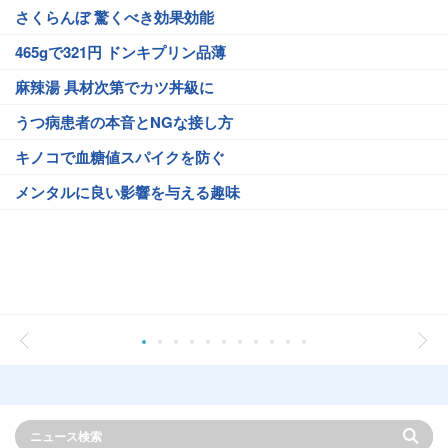
さくらんぼ 驚くべき効果効能
465gで321円 ドンキプリン品薄
麻辣湯 具材次第でカツ丼級に
うつ病患者の本音とNGな接し方
キノコで血糖値スパイクを防ぐ
メンタルに良い影響を与える趣味