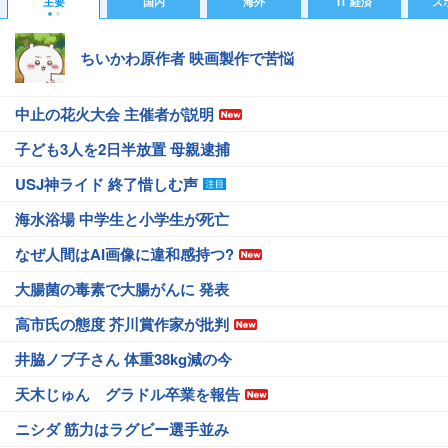
主要
国内
海外
IT 経済
ス
ちいかわ原作者 映画製作で苦悩
中止の花火大会 主催者が説明
子ども3人を2日半放置 母親逮捕
USJ神ライド 終了惜しむ声
海水浴場 中学生と小学生が死亡
なぜ人間はAI画像に違和感持つ?
大腸菌の毒素で大腸がんに 発表
高市氏の態度 芥川賞作家が批判
井脇ノブ子さん 体重38kg減の今
天木じゅん グラドル卒業を報告
ニシダ 筋力はラグビー選手並み