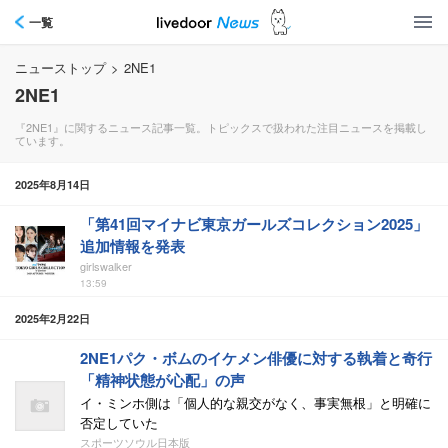
一覧
ニューストップ
>
2NE1
2NE1
『2NE1』に関するニュース記事一覧。トピックスで扱われた注目ニュースを掲載し
ています。
2025年8月14日
「第41回マイナビ東京ガールズコレクション2025」
追加情報を発表
girlswalker
13:59
2025年2月22日
2NE1パク・ボムのイケメン俳優に対する執着と奇行
「精神状態が心配」の声
イ・ミンホ側は「個人的な親交がなく、事実無根」と明確に
否定していた
スポーツソウル日本版