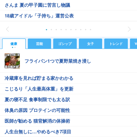
さんま 夏の甲子園に苦言し物議
18歳アイドル「子持ち」運営公表
健康
芸能
ゴシップ
女子
トレンド
Y
フライパン1つで夏野菜焼き浸し
冷蔵庫を見れば貯まる家かわかる
こじるり「人生最高体重」を更新
夏の寝不足 食事制限でも太る訳
体臭の原因 プロテインの可能性
医師が勧める 猫背解消の体操術
人生台無しに…やめるべき7項目