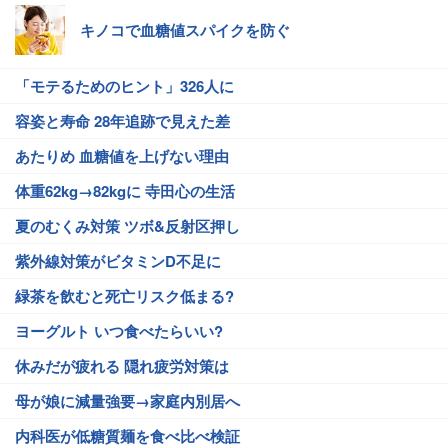
キノコで血糖値スパイクを防ぐ
「モテるためのヒント」326人に
容姿と寿命 28年追跡で見えた差
あたりめ 血糖値を上げない理由
体重62kg→82kgに 寺田心の生活
夏のむくみ対策 ツボ&反射区押し
紫外線対策がビタミンD不足に
緑茶を飲むと死亡リスク低まる?
ヨーグルト いつ食べたらいい?
休みだが疲れる 隠れ疲労対策は
母が娘に減量強要→家庭内別居へ
内科医が低糖質麺を食べ比べ検証