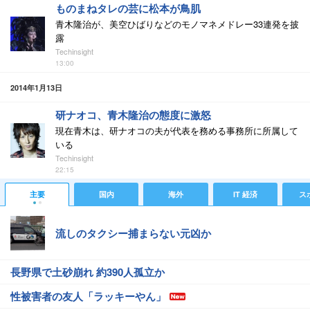
ものまねタレの芸に松本が鳥肌
青木隆治が、美空ひばりなどのモノマネメドレー33連発を披
露
Techinsight
13:00
2014年1月13日
研ナオコ、青木隆治の態度に激怒
現在青木は、研ナオコの夫が代表を務める事務所に所属して
いる
Techinsight
22:15
主要
国内
海外
IT 経済
ス
流しのタクシー捕まらない元凶か
長野県で土砂崩れ 約390人孤立か
性被害者の友人「ラッキーやん」