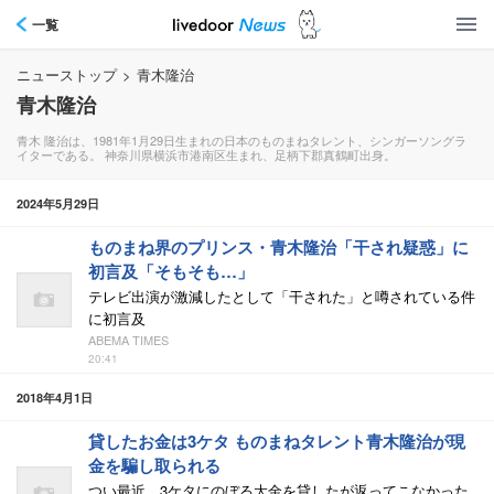
一覧
ニューストップ
>
青木隆治
青木隆治
青木 隆治は、1981年1月29日生まれの日本のものまねタレント、シンガーソングラ
イターである。 神奈川県横浜市港南区生まれ、足柄下郡真鶴町出身。
2024年5月29日
ものまね界のプリンス・青木隆治「干され疑惑」に
初言及「そもそも…」
テレビ出演が激減したとして「干された」と噂されている件
に初言及
ABEMA TIMES
20:41
2018年4月1日
貸したお金は3ケタ ものまねタレント青木隆治が現
金を騙し取られる
つい最近、3ケタにのぼる大金を貸したが返ってこなかった