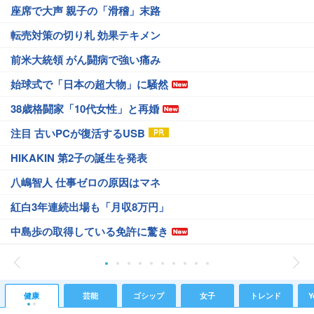
座席で大声 親子の「滑稽」末路
転売対策の切り札 効果テキメン
前米大統領 がん闘病で強い痛み
始球式で「日本の超大物」に騒然
38歳格闘家「10代女性」と再婚
注目 古いPCが復活するUSB
HIKAKIN 第2子の誕生を発表
八嶋智人 仕事ゼロの原因はマネ
紅白3年連続出場も「月収8万円」
中島歩の取得している免許に驚き
健康
芸能
ゴシップ
女子
トレンド
Y