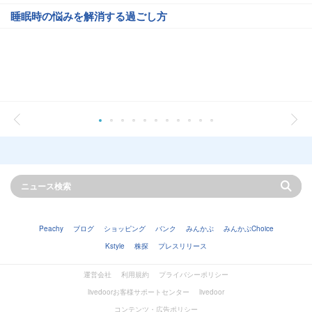
睡眠時の悩みを解消する過ごし方
Peachy
ブログ
ショッピング
バンク
みんかぶ
みんかぶChoice
Kstyle
株探
プレスリリース
運営会社
利用規約
プライバシーポリシー
livedoorお客様サポートセンター
livedoor
コンテンツ・広告ポリシー