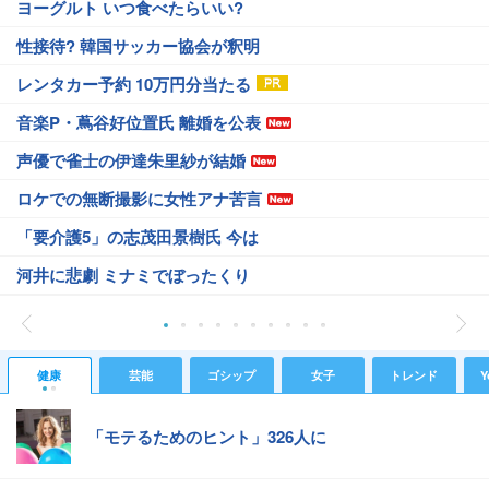
ヨーグルト いつ食べたらいい?
性接待? 韓国サッカー協会が釈明
レンタカー予約 10万円分当たる
音楽P・蔦谷好位置氏 離婚を公表
声優で雀士の伊達朱里紗が結婚
ロケでの無断撮影に女性アナ苦言
「要介護5」の志茂田景樹氏 今は
河井に悲劇 ミナミでぼったくり
健康
芸能
ゴシップ
女子
トレンド
Y
「モテるためのヒント」326人に