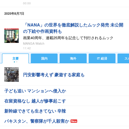
00:00
2025年8月7日
「NANA」の世界を徹底解説したムック発売 未公開
の下絵や作画資料も
画業40周年、連載25周年を記念して刊行されるムック
MANGA Watch
11:42
主要
国内
海外
IT 経済
ス
円安影響考えず 豪遊する家庭も
子ども追い マンションへ侵入か
在留資格なし 越人が惨事起こす
新幹線できても生きてない 辛辣
パキスタン、警察隊が千人殺害か