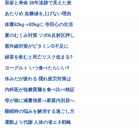
容姿と寿命 28年追跡で見えた差
あたりめ 血糖値を上げない理由
体重62kg→82kgに 寺田心の生活
夏のむくみ対策 ツボ&反射区押し
紫外線対策がビタミンD不足に
緑茶を飲むと死亡リスク低まる?
ヨーグルト いつ食べたらいい?
休みだが疲れる 隠れ疲労対策は
内科医が低糖質麺を食べ比べ検証
母が娘に減量強要→家庭内別居へ
睡眠時の悩みを解消する過ごし方
運動より代謝 人体の省エネ戦略