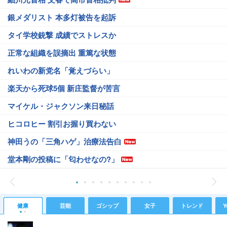
銀メダリスト 本多灯被告を起訴
タイ学校銃撃 成績でストレスか
正常な組織を誤摘出 重篤な状態
れいわの新党名「覚えづらい」
楽天から死球5個 新庄監督が苦言
マイケル・ジャクソン来日秘話
ヒコロヒー 割引お握り買わない
神田うの「三角ハゲ」治療法告白
堂本剛の投稿に「匂わせなの?」
健康
芸能
ゴシップ
女子
トレンド
Y