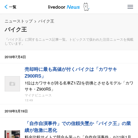
一覧
ニューストップ
>
バイク王
バイク王
『バイク王』に関するニュース記事一覧。トピックスで扱われた注目ニュースを掲載
しています。
2018年7月4日
売却時に最も高値が付くバイクは「カワサキ
Z900RS」
1位はカワサキが誇る名車Z1/Z2を彷彿とさせるモデル「カワ
サキ・Z900RS」
マイナビニュース
13:49
2018年3月19日
「自作自演事件」での信頼失墜か「バイク王」の業
績が急激に悪化
料金比較サイトで競合を装った「自作自演事件」が11年1月