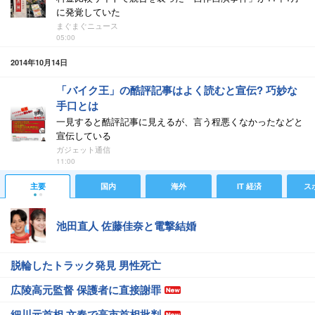
に発覚していた
まぐまぐニュース
05:00
2014年10月14日
「バイク王」の酷評記事はよく読むと宣伝? 巧妙な
手口とは
一見すると酷評記事に見えるが、言う程悪くなかったなどと
宣伝している
ガジェット通信
11:00
主要
国内
海外
IT 経済
ス
池田直人 佐藤佳奈と電撃結婚
脱輪したトラック発見 男性死亡
広陵高元監督 保護者に直接謝罪
細川元首相 文春で高市首相批判