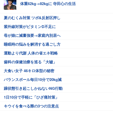
体重62kg→82kgに 寺田心の生活
夏のむくみ対策 ツボ&反射区押し
紫外線対策がビタミンD不足に
母が娘に減量強要→家庭内別居へ
睡眠時の悩みを解消する過ごし方
運動より代謝 人体の省エネ戦略
歯科の保健治療を巡る「大嘘」
大食い女子 46キロ体型の秘密
バランスボール毎日10分で20kg減
躁状態引き起こしかねないNG行動
1日10分で手軽に「ひざ痛対策」
キウイを食べる際の3つの注意点