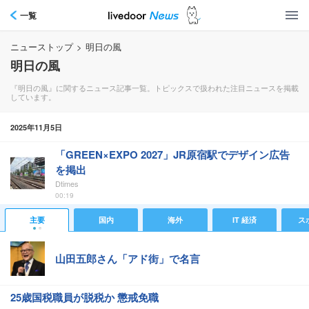
一覧
ニューストップ
>
明日の風
明日の風
『明日の風』に関するニュース記事一覧。トピックスで扱われた注目ニュースを掲載
しています。
2025年11月5日
「GREEN×EXPO 2027」JR原宿駅でデザイン広告
を掲出
Dtimes
00:19
主要
国内
海外
IT 経済
ス
山田五郎さん「アド街」で名言
25歳国税職員が脱税か 懲戒免職