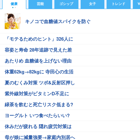
健康
芸能
ゴシップ
女子
トレンド
Y
キノコで血糖値スパイクを防ぐ
「モテるためのヒント」326人に
容姿と寿命 28年追跡で見えた差
あたりめ 血糖値を上げない理由
体重62kg→82kgに 寺田心の生活
夏のむくみ対策 ツボ&反射区押し
紫外線対策がビタミンD不足に
緑茶を飲むと死亡リスク低まる?
ヨーグルト いつ食べたらいい?
休みだが疲れる 隠れ疲労対策は
母が娘に減量強要→家庭内別居へ