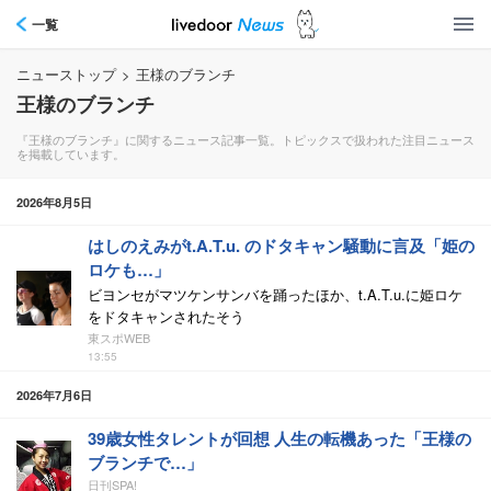
一覧
ニューストップ
>
王様のブランチ
王様のブランチ
『王様のブランチ』に関するニュース記事一覧。トピックスで扱われた注目ニュース
を掲載しています。
2026年8月5日
はしのえみがt.A.T.u. のドタキャン騒動に言及「姫の
ロケも…」
ビヨンセがマツケンサンバを踊ったほか、t.A.T.u.に姫ロケ
をドタキャンされたそう
東スポWEB
13:55
2026年7月6日
39歳女性タレントが回想 人生の転機あった「王様の
ブランチで…」
日刊SPA!