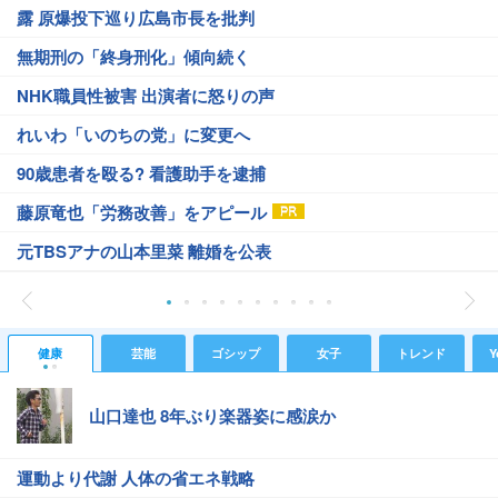
露 原爆投下巡り広島市長を批判
無期刑の「終身刑化」傾向続く
NHK職員性被害 出演者に怒りの声
れいわ「いのちの党」に変更へ
90歳患者を殴る? 看護助手を逮捕
藤原竜也「労務改善」をアピール
元TBSアナの山本里菜 離婚を公表
健康
芸能
ゴシップ
女子
トレンド
Y
山口達也 8年ぶり楽器姿に感涙か
運動より代謝 人体の省エネ戦略