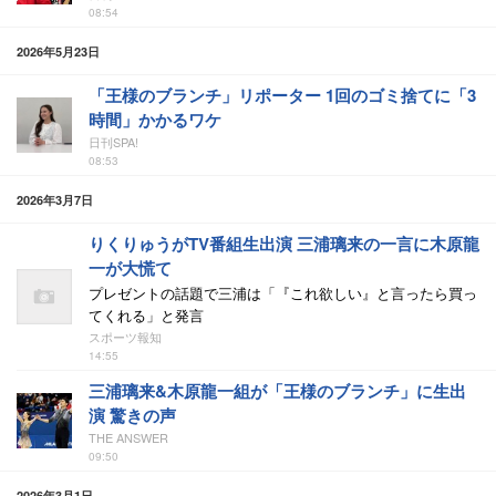
08:54
2026年5月23日
「王様のブランチ」リポーター 1回のゴミ捨てに「3
時間」かかるワケ
日刊SPA!
08:53
2026年3月7日
りくりゅうがTV番組生出演 三浦璃来の一言に木原龍
一が大慌て
プレゼントの話題で三浦は「『これ欲しい』と言ったら買っ
てくれる」と発言
スポーツ報知
14:55
三浦璃来&木原龍一組が「王様のブランチ」に生出
演 驚きの声
THE ANSWER
09:50
2026年3月1日