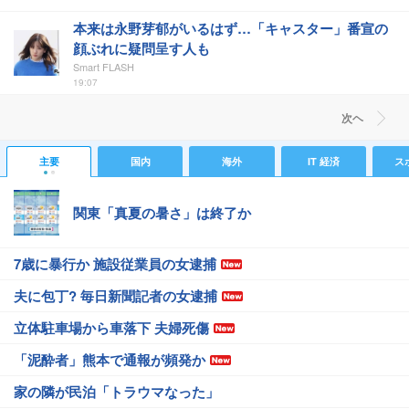
本来は永野芽郁がいるはず…「キャスター」番宣の
顔ぶれに疑問呈す人も
Smart FLASH
19:07
次ヘ
主要
国内
海外
IT 経済
ス
関東「真夏の暑さ」は終了か
7歳に暴行か 施設従業員の女逮捕
夫に包丁? 毎日新聞記者の女逮捕
立体駐車場から車落下 夫婦死傷
「泥酔者」熊本で通報が頻発か
家の隣が民泊「トラウマなった」