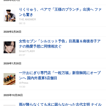
りくりゅう、ペアで「王様のブランチ」出演へ ファ
ンも驚き
THE ANSWER
08:13
2026年2月26日
女性セブン「シルエット予告」目黒蓮＆南後杏子ア
ナの熱愛予想に同情相次ぐ
Smart FLASH
20:37
2026年1月20日
一汁おにぎり専門店「一粒万福」新宿御苑にオープ
ンへ 国内外通算5店舗目
＠Press
10:30
2025年10月26日
雨が降らなくても水に困らなかった古代文明 ナイル