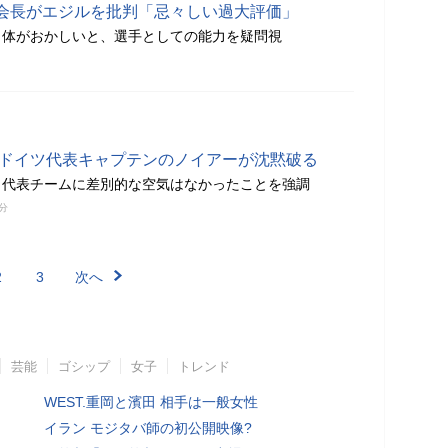
会長がエジルを批判「忌々しい過大評価」
自体がおかしいと、選手としての能力を疑問視
 ドイツ代表キャプテンのノイアーが沈黙破る
、代表チームに差別的な空気はなかったことを強調
0分
2
3
次へ
芸能
ゴシップ
女子
トレンド
WEST.重岡と濱田 相手は一般女性
イラン モジタバ師の初公開映像?