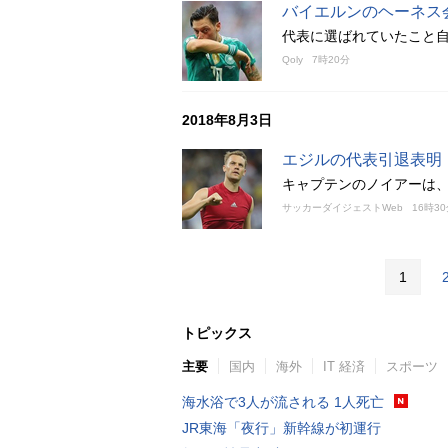
バイエルンのヘーネス
代表に選ばれていたこと
Qoly
7時20分
2018年8月3日
エジルの代表引退表明
キャプテンのノイアーは
サッカーダイジェストWeb
16時3
1
トピックス
主要
国内
海外
IT 経済
スポーツ
海水浴で3人が流される 1人死亡
JR東海「夜行」新幹線が初運行