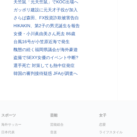
天竺鼠「元天竺鼠」でKOC出場へ
ガッポリ建設に元天才子役が加入
さらば森田、FX投資詐欺被害告白
HIKAKIN、第2子の男児誕生を報告
女優・小川眞由美さん死去 86歳
台風16号が小笠原近海で発生
醜態の続く福岡県議会が海外豪遊
盗撮でSEXY女優のイベント中断?
選手死亡 対策しても熱中症発症
韓国の審判接待疑惑 JFAが調査へ
スポーツ
芸能
女子
海外サッカー
芸能総合
恋愛
日本代表
音楽
ライフスタイル