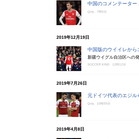
中国のコメンテーター
Qoly
7時0分
2019年12月19日
中国版のウイイレから
新疆ウイグル自治区への
SOCCER KING
12時12分
2019年7月26日
元ドイツ代表のエジル
Qoly
10時50分
2019年4月8日