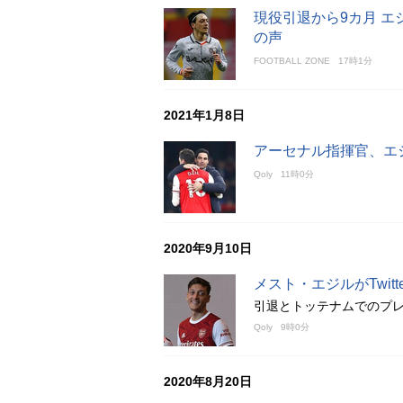
現役引退から9カ月 
の声
FOOTBALL ZONE
17時1分
2021年1月8日
アーセナル指揮官、エ
Qoly
11時0分
2020年9月10日
メスト・エジルがTwit
引退とトッテナムでのプ
Qoly
9時0分
2020年8月20日