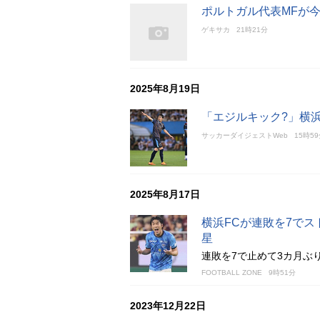
ポルトガル代表MFが今
ゲキサカ
21時21分
2025年8月19日
「エジルキック?」横
サッカーダイジェストWeb
15時5
2025年8月17日
横浜FCが連敗を7でス
星
連敗を7で止めて3カ月ぶ
FOOTBALL ZONE
9時51分
2023年12月22日