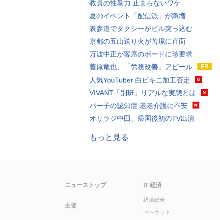
教員の性暴力 止まらないワケ
夏のイベント「配信派」が急増
表参道でタクシーがビル突っ込む
京都の五山送り火が苦境に直面
万波中正が客席のボードに珍要求
藤原竜也、「労務改善」アピール
人気YouTuber 白ビキニ加工否定
VIVANT「別班」リアルな実態とは
パー子の認知症 老老介護に不安
オリラジ中田、帰国後初のTV出演
もっと見る
ニューストップ
IT 経済
経済総合
主要
マーケット