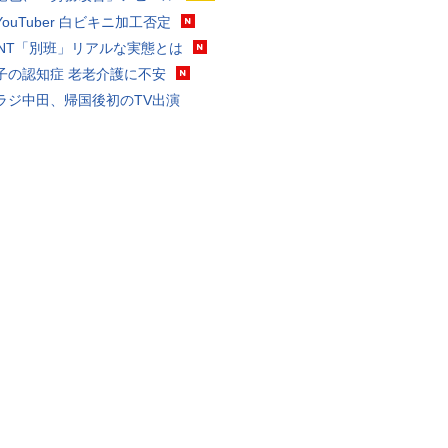
ouTuber 白ビキニ加工否定
VANT「別班」リアルな実態とは
子の認知症 老老介護に不安
ラジ中田、帰国後初のTV出演