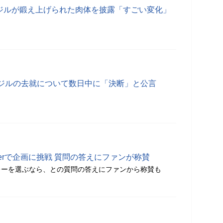
エジルが鍛え上げられた肉体を披露「すごい変化」
ジルの去就について数日中に「決断」と公言
terで企画に挑戦 質問の答えにファンが称賛
レーを選ぶなら、との質問の答えにファンから称賛も