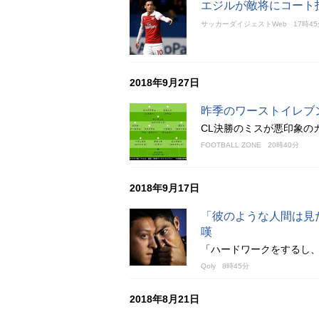
エジルが敵将にコート
サッカーダイジェストWeb
17時4
2018年9月27日
昨季のワーストイレブ
CL決勝のミスが悪印象の
FOOTBALL ZONE
20時40分
2018年9月17日
「彼のような人間は見
嘆
「ハードワークをするし
Qoly
8時45分
2018年8月21日