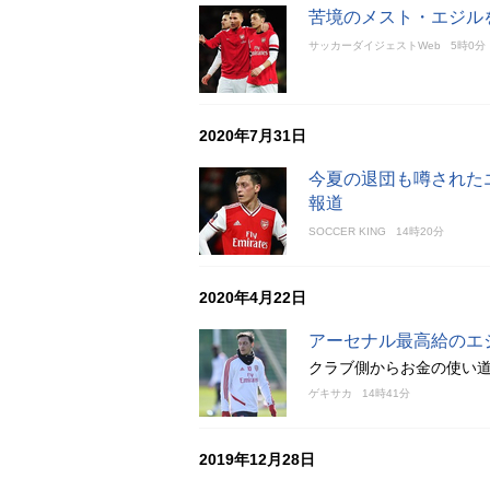
苦境のメスト・エジル
サッカーダイジェストWeb
5時0分
2020年7月31日
今夏の退団も噂された
報道
SOCCER KING
14時20分
2020年4月22日
アーセナル最高給のエ
クラブ側からお金の使い道
ゲキサカ
14時41分
2019年12月28日