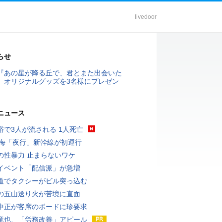
livedoor
らせ
『あの星が降る丘で、君とまた出会いた
』オリジナルグッズを3名様にプレゼン
ニュース
浴で3人が流される 1人死亡
東海「夜行」新幹線が初運行
の性暴力 止まらないワケ
イベント「配信派」が急増
道でタクシーがビル突っ込む
の五山送り火が苦境に直面
中正が客席のボードに珍要求
竜也、「労務改善」アピール