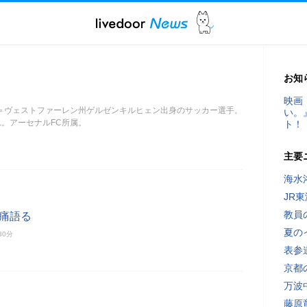
お知
映画
＝ヴェストファーレン州ゲルゼンキルヒェン出身のサッカー選手。
い。
まれ。アーセナルFC所属。
ト！
主要
海水
JR
教員
苦痛語る
夏の
30分
表参
京都
万波
藤原