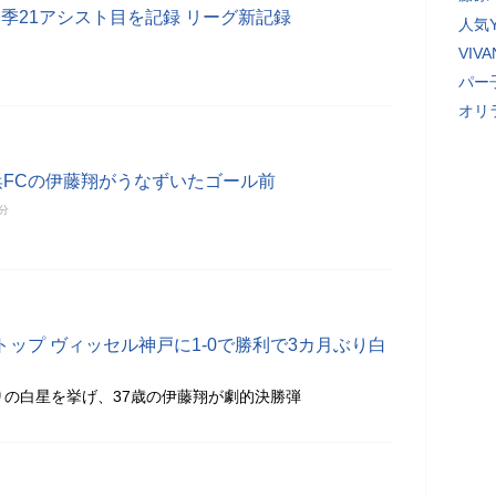
季21アシスト目を記録 リーグ新記録
人気Y
VI
パー
オリ
浜FCの伊藤翔がうなずいたゴール前
9分
トップ ヴィッセル神戸に1-0で勝利で3カ月ぶり白
りの白星を挙げ、37歳の伊藤翔が劇的決勝弾