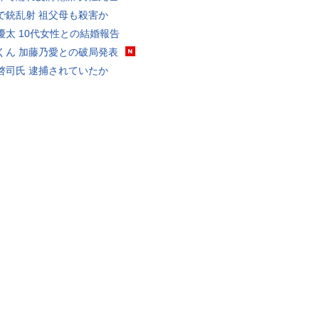
で銃乱射 祖父母も殺害か
優太 10代女性との結婚報告
くん 加藤乃愛との破局発表
啓司氏 逮捕されていたか