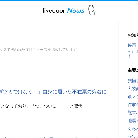
お知
映画
クスで扱われた注目ニュースを掲載しています。
い。
ト！
主要
脱輪
広陵
ダツミではなく…」自身に届いた不在票の宛名に
銀メ
詐取
」となっており、「つ、ついに！！」と驚愕
熊本
地震
くら
服は