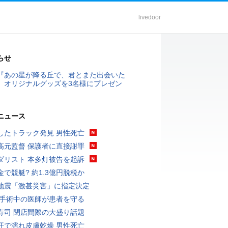
livedoor
らせ
『あの星が降る丘で、君とまた出会いた
』オリジナルグッズを3名様にプレゼン
ニュース
したトラック発見 男性死亡
高元監督 保護者に直接謝罪
ダリスト 本多灯被告を起訴
金で競艇? 約1.3億円脱税か
地震「激甚災害」に指定決定
 手術中の医師が患者を守る
寿司 閉店間際の大盛り話題
汗で濡れ皮膚乾燥 男性死亡