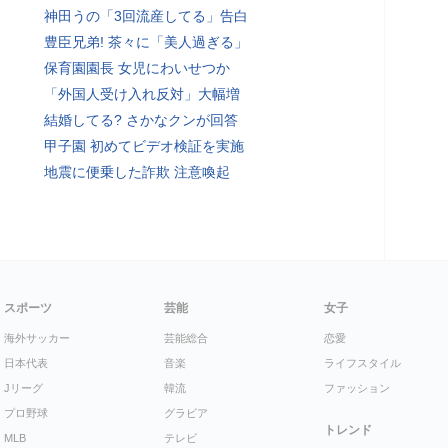
神田うの「3回流産してる」告白
豊臣兄弟! 茶々に「美人過ぎる」
保育園園長 女児にわいせつか
「外国人受け入れ反対」大幅増
結婚してる? さかなクンが回答
甲子園 初めてビデオ検証を実施
地震に便乗した詐欺 注意喚起
スポーツ
芸能
女子
海外サッカー
芸能総合
恋愛
日本代表
音楽
ライフスタイル
Jリーグ
韓流
ファッション
プロ野球
グラビア
トレンド
MLB
テレビ