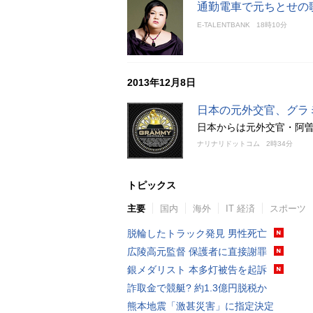
通勤電車で元ちとせの
E-TALENTBANK
18時10分
2013年12月8日
日本の元外交官、グラ
日本からは元外交官・阿
ナリナリドットコム
2時34分
トピックス
主要
国内
海外
IT 経済
スポーツ
脱輪したトラック発見 男性死亡
広陵高元監督 保護者に直接謝罪
銀メダリスト 本多灯被告を起訴
詐取金で競艇? 約1.3億円脱税か
熊本地震「激甚災害」に指定決定