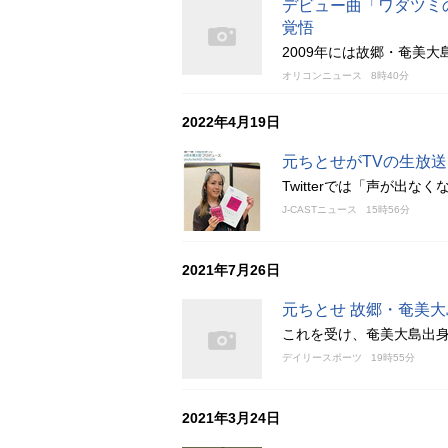
デビュー曲「ワダツミ
覚悟
2009年には故郷・奄美
オリコンニュース
8時40分
2022年4月19日
元ちとせがTVの生放送で
Twitterでは「声が出
J-CASTニュース
15時56分
2021年7月26日
元ちとせ 故郷・奄美
これを受け、奄美大島出
デイリースポーツ
19時55分
2021年3月24日