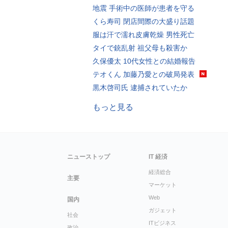
地震 手術中の医師が患者を守る
くら寿司 閉店間際の大盛り話題
服は汗で濡れ皮膚乾燥 男性死亡
タイで銃乱射 祖父母も殺害か
久保優太 10代女性との結婚報告
テオくん 加藤乃愛との破局発表
黒木啓司氏 逮捕されていたか
もっと見る
ニューストップ
IT 経済
経済総合
主要
マーケット
Web
国内
ガジェット
社会
ITビジネス
政治