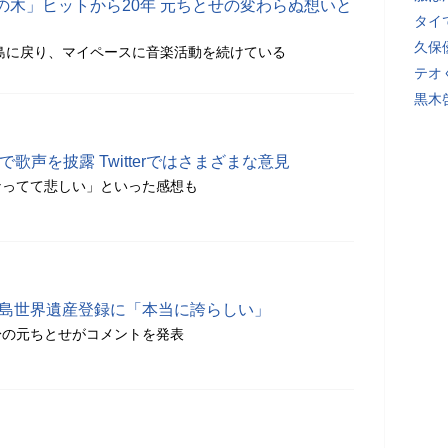
の木」ヒットから20年 元ちとせの変わらぬ想いと
タイ
久保
大島に戻り、マイペースに音楽活動を続けている
テオ
黒木
歌声を披露 Twitterではさまざまな意見
なくなってて悲しい」といった感想も
大島世界遺産登録に「本当に誇らしい」
身の元ちとせがコメントを発表