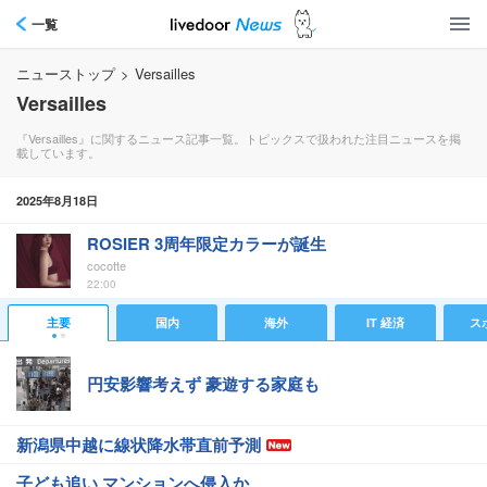
一覧
ニューストップ
>
Versailles
Versailles
『Versailles』に関するニュース記事一覧。トピックスで扱われた注目ニュースを掲
載しています。
2025年8月18日
ROSIER 3周年限定カラーが誕生
cocotte
22:00
主要
国内
海外
IT 経済
ス
円安影響考えず 豪遊する家庭も
新潟県中越に線状降水帯直前予測
子ども追い マンションへ侵入か