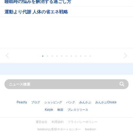
睡眠時の悩みを解消する過ごし方
運動より代謝 人体の省エネ戦略
Peachy
ブログ
ショッピング
バンク
みんかぶ
みんかぶChoice
Kstyle
株探
プレスリリース
運営会社
利用規約
プライバシーポリシー
livedoorお客様サポートセンター
livedoor