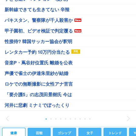
新幹線できても生きてない 辛辣
パキスタン、警察隊が千人殺害か
甲子園初、ビデオ検証で判定覆る
性接待? 韓国サッカー協会が釈明
レンタカー予約 10万円分当たる
音楽P・蔦谷好位置氏 離婚を公表
声優で雀士の伊達朱里紗が結婚
ロケでの無断撮影に女性アナ苦言
「要介護5」の志茂田景樹氏 今は
河井に悲劇 ミナミでぼったくり
健康
芸能
ゴシップ
女子
トレンド
Y