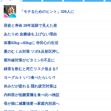
「モテるためのヒント」326人に
容姿と寿命 28年追跡で見えた差
あたりめ 血糖値を上げない理由
体重62kg→82kgに 寺田心の生活
夏のむくみ対策 ツボ&反射区押し
紫外線対策がビタミンD不足に
緑茶を飲むと死亡リスク低まる?
ヨーグルト いつ食べたらいい?
休みだが疲れる 隠れ疲労対策は
内科医が低糖質麺を食べ比べ検証
母が娘に減量強要→家庭内別居へ