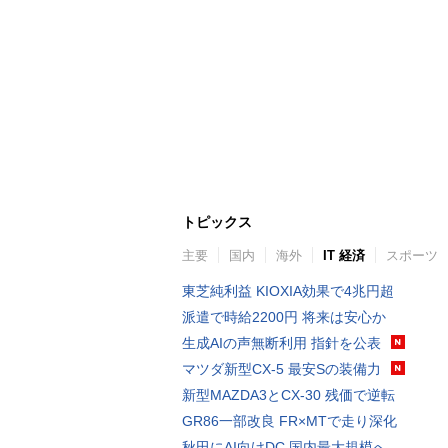
トピックス
主要
国内
海外
IT 経済
スポーツ
東芝純利益 KIOXIA効果で4兆円超
派遣で時給2200円 将来は安心か
生成AIの声無断利用 指針を公表
マツダ新型CX-5 最安Sの装備力
新型MAZDA3とCX-30 残価で逆転
GR86一部改良 FR×MTで走り深化
秋田にAI向けDC 国内最大規模へ