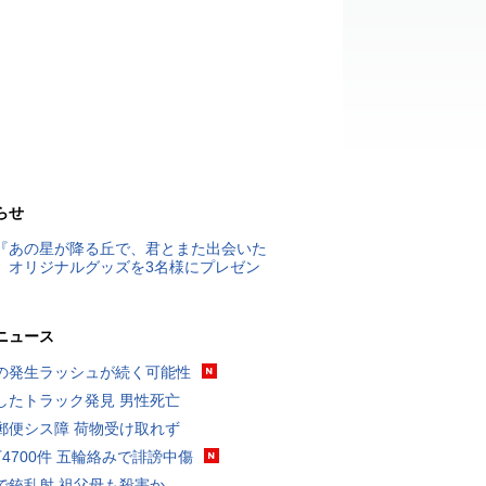
らせ
『あの星が降る丘で、君とまた出会いた
』オリジナルグッズを3名様にプレゼン
ニュース
の発生ラッシュが続く可能性
したトラック発見 男性死亡
郵便シス障 荷物受け取れず
万4700件 五輪絡みで誹謗中傷
で銃乱射 祖父母も殺害か