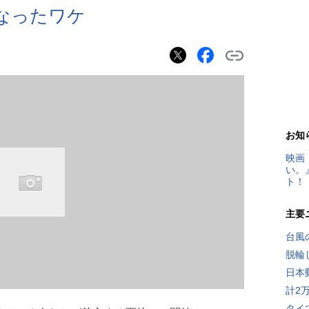
なったワケ
お知
映画
い。
ト！
主要
台風
脱輪
日本
計2
タイ