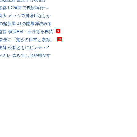
佑都 FC東京で現役続行へ
滉大 メッツで居場所なしか
歳の超新星 J1の開幕弾決める
監督 横浜FM・三井寺を称賛
FA会長に「驚きの日常と素顔」
凌輝 公私ともにピンチへ?
ノガレ 炊き出し出発明かす