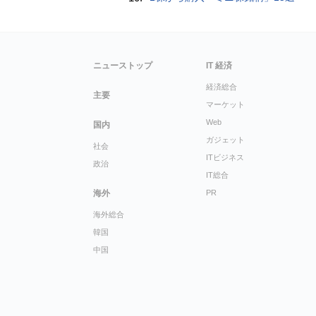
ニューストップ
IT 経済
経済総合
主要
マーケット
Web
国内
ガジェット
社会
ITビジネス
政治
IT総合
海外
PR
海外総合
韓国
中国