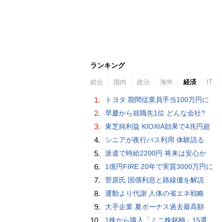
ランキング
総合
国内
政治
海外
経済
IT
1.
トヨタ 期間従業員手当100万円に
2.
早慶から就職先1位 どんな会社?
3.
東芝純利益 KIOXIA効果で4兆円超
4.
シニアが夜行バス利用 体験語る
5.
派遣で時給2200円 将来は安心か
6.
1億円FIRE 20年で実質3000万円に
7.
菅原氏 国債利息と路線価を解説
8.
運動より代謝 人体の省エネ戦略
9.
大手企業 夏ボーナス過去最高額
10.
1株から購入「ミニ株銘柄」15選