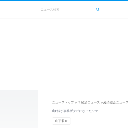
ニューストップ
IT 経済ニュース
経済総合ニュー
>
>
山P妹が事務所クビになったワケ
山下莉奈