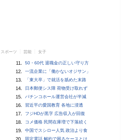
スポーツ
芸能
女子
11.
50・60代 退職金の正しい守り方
12.
一流企業に「働かないオジサン」
13.
「東大卒」で就活を舐めた末路
14.
日本郵便シス障 荷物受け取れず
15.
パチンコホール運営会社が半減
16.
習近平の愛国教育 各地に浸透
17.
フジHDが黒字 広告収入が回復
18.
コメ価格 民間在庫増で下落続く
19.
中国でスシロー人気 政治より食
20.
固定電話 解約で困るケースとは