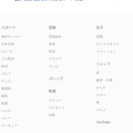
スポーツ
芸能
女子
海外サッカー
芸能総合
恋愛
日本代表
音楽
ライフスタイル
Jリーグ
韓流
ファッション
プロ野球
グラビア
トレンド
MLB
テレビ
本
ゴルフ
ゴシップ
教育・仕事
テニス
からだ
格闘技
映画
マネー
競馬
レビュー
車
相撲
プレゼント
グルメ
バスケ
特集
バレー
YouTube
フィギュア