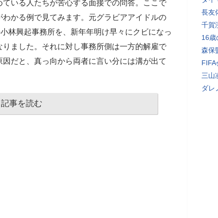
めている人たちが苦心する面接での問答。ここで
長友
がわかる例で見てみます。元グラビアアイドルの
千賀
の小林興起事務所を、新年年明け早々にクビになっ
16
なりました。それに対し事務所側は一方的解雇で
森保
原因だと、真っ向から両者に言い分には溝が出て
FI
三山
ダレ
記事を読む