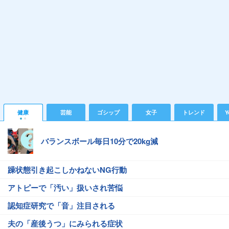
健康
芸能
ゴシップ
女子
トレンド
Y
バランスボール毎日10分で20kg減
躁状態引き起こしかねないNG行動
アトピーで「汚い」扱いされ苦悩
認知症研究で「音」注目される
夫の「産後うつ」にみられる症状