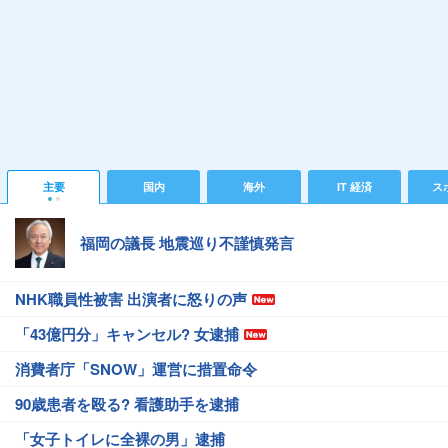
主要
国内
海外
IT 経済
ス
福岡の議長 地震巡り不謹慎発言
NHK職員性被害 出演者に怒りの声
「43億円分」キャンセル? 女逮捕
消費者庁「SNOW」運営に措置命令
90歳患者を殴る? 看護助手を逮捕
「女子トイレに全裸の男」逮捕