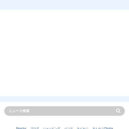
Peachy
ブログ
ショッピング
バンク
みんかぶ
みんかぶChoice