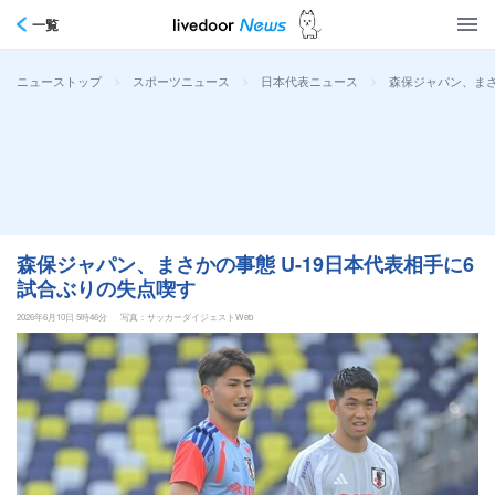
一覧
>
>
>
森保ジャパン、まさ
ニューストップ
スポーツニュース
日本代表ニュース
森保ジャパン、まさかの事態 U-19日本代表相手に6
試合ぶりの失点喫す
2026年6月10日 5時46分
写真：サッカーダイジェストWeb