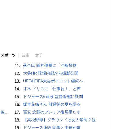
スポーツ
芸能
女子
11.
落合氏 阪神優勝に「油断禁物」
12.
大谷HR 球場内部から撮影公開
13.
UEFA FIFA大会ボイコット継続へ
14.
才木 ドリスに「仕事ね！」と声
15.
ドジャース6連敗 監督采配に疑問
16.
坂本花織さん 引退後の夏を語る
が報道
17.
冨安 念願のプレミア復帰果たす
18.
【高校野球】グラウンドは女人禁制？波紋を呼ぶ女子マネの練習参加制止問題
19.
ドジャース連敗 朗希と由伸が鍵