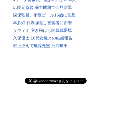
広陵元監督 暴力問題で会見謝罪
森保監督、衝撃ゴール16歳に言及
本多灯 代表辞退し被害者に謝罪
サヴィオ 突き飛ばし開幕戦退場
久保優太 10代女性との結婚報告
村上控えで無謀走塁 批判噴出