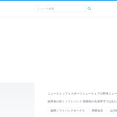
ニューストップ
スポーツニュース
プロ野球ニュー
>
>
故障者が続くソフトバンク 開幕戦の先発野手では8人
福岡ソフトバンクホークス
周東佑京
山川
スポーツ選手のけが・病気