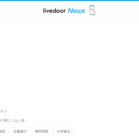
ス
>
が1軍にいない状…
穂高
近藤健介
柳田悠岐
今宮健太