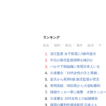
ランキング
総合
国内
政治
海外
経済
IT
1.
須江監督 女子部員に3条件提示
2.
中日が新庄監督招聘を検討か
3.
バルサ下部組織に有望日本人いる
4.
久保優太「10代女性の方と再婚」
5.
楽天から死球5個 新庄監督が苦言
6.
有明高校、9回2死から大逆転勝利
7.
韓国サッカー界に衝撃 大韓サッカー協会に外国人審判への“性的接待”疑惑 韓国メディア
8.
久保優太 10代女性との結婚報告
9.
韓国の審判性接待疑惑 日本人も