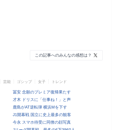
この記事へのみんなの感想は？
芸能
ゴシップ
女子
トレンド
冨安 念願のプレミア復帰果たす
才木 ドリスに「仕事ね！」と声
鹿島がAT逆転弾 横浜Mを下す
J1開幕戦 国立に史上最多の観客
今永 スマホ待受に同僚の顔写真
Jリーグ開幕戦、最多の6万3960人