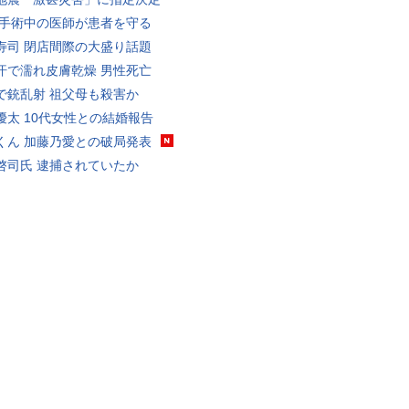
 手術中の医師が患者を守る
寿司 閉店間際の大盛り話題
汗で濡れ皮膚乾燥 男性死亡
で銃乱射 祖父母も殺害か
優太 10代女性との結婚報告
くん 加藤乃愛との破局発表
啓司氏 逮捕されていたか