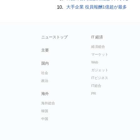
10.
大手企業 役員報酬1億超が最多
ニューストップ
IT 経済
経済総合
主要
マーケット
Web
国内
ガジェット
社会
ITビジネス
政治
IT総合
海外
PR
海外総合
韓国
中国