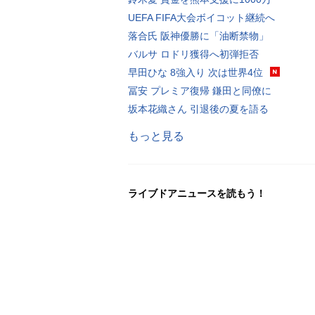
UEFA FIFA大会ボイコット継続へ
落合氏 阪神優勝に「油断禁物」
バルサ ロドリ獲得へ初弾拒否
早田ひな 8強入り 次は世界4位
冨安 プレミア復帰 鎌田と同僚に
坂本花織さん 引退後の夏を語る
もっと見る
ライブドアニュースを読もう！