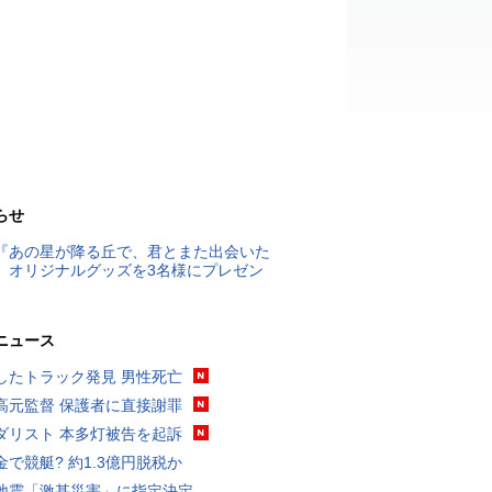
らせ
『あの星が降る丘で、君とまた出会いた
』オリジナルグッズを3名様にプレゼン
ニュース
したトラック発見 男性死亡
高元監督 保護者に直接謝罪
ダリスト 本多灯被告を起訴
金で競艇? 約1.3億円脱税か
地震「激甚災害」に指定決定