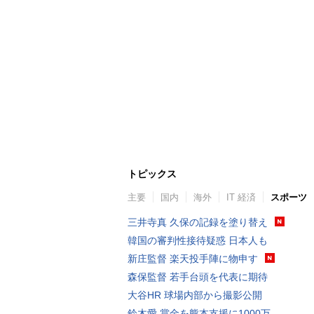
トピックス
主要
国内
海外
IT 経済
スポーツ
三井寺真 久保の記録を塗り替え
韓国の審判性接待疑惑 日本人も
新庄監督 楽天投手陣に物申す
森保監督 若手台頭を代表に期待
大谷HR 球場内部から撮影公開
鈴木愛 賞金を熊本支援に1000万