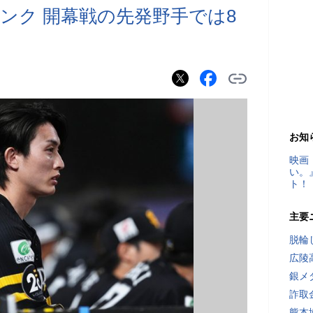
ンク 開幕戦の先発野手では8
お知
映画
い。
ト！
主要
脱輪
広陵
銀メ
詐取
熊本