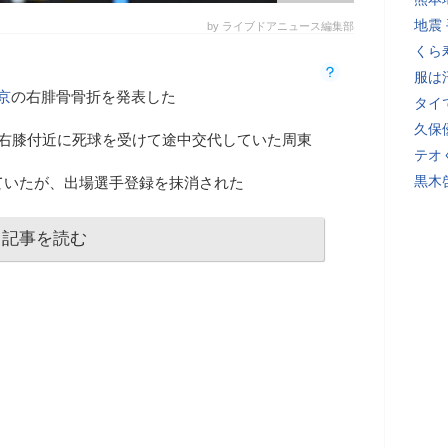
地震
by ライブドアニュース編集部
くら
服は
京
の右腓骨骨折を発表した
タイ
久保
、右膝付近に死球を受けて途中交代していた周東
テオ
黒木
ていたが、出場選手登録を抹消された
記事を読む