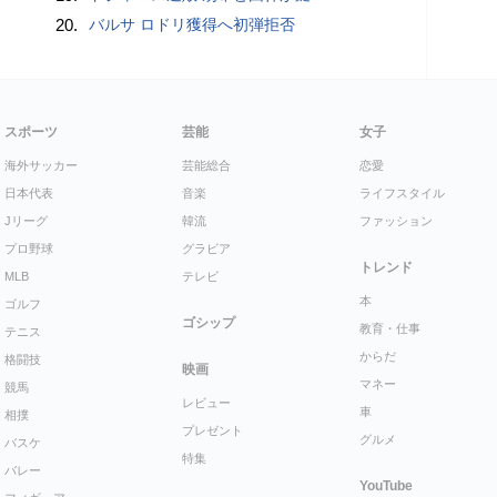
20.
バルサ ロドリ獲得へ初弾拒否
スポーツ
芸能
女子
海外サッカー
芸能総合
恋愛
日本代表
音楽
ライフスタイル
Jリーグ
韓流
ファッション
プロ野球
グラビア
トレンド
MLB
テレビ
本
ゴルフ
ゴシップ
教育・仕事
テニス
からだ
格闘技
映画
マネー
競馬
レビュー
車
相撲
プレゼント
グルメ
バスケ
特集
バレー
YouTube