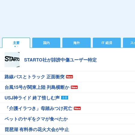
主要
国内
海外
IT 経済
ス
STARTO社が誹謗中傷ユーザー特定
路線バスとトラック 正面衝突
台風15号が関東上陸 列島横断か
USJ神ライド 終了惜しむ声
「介護イラつき」母踏みつけ死亡
ペットのヤギをクマが食べたか
琵琶湖 有料券の花火大会が中止