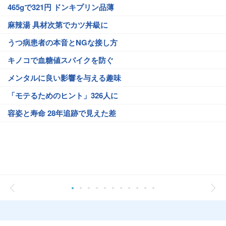
465gで321円 ドンキプリン品薄
麻辣湯 具材次第でカツ丼級に
うつ病患者の本音とNGな接し方
キノコで血糖値スパイクを防ぐ
メンタルに良い影響を与える趣味
「モテるためのヒント」326人に
容姿と寿命 28年追跡で見えた差