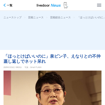
一覧
>
>
>
「ほっとけばいいのに
ニューストップ
芸能ニュース
芸能総合ニュース
「ほっとけばいいのに」泉ピン子、えなりとの不仲
蒸し返しでネット呆れ
2025年3月6日 19時5分
写真：Smart FLASH