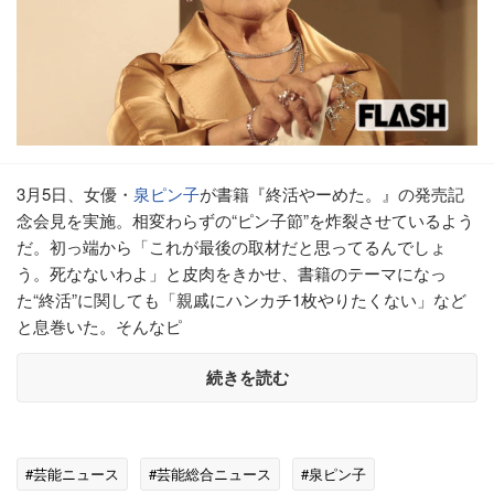
3月5日、女優・
泉ピン子
が書籍『終活やーめた。』の発売記
念会見を実施。相変わらずの“ピン子節”を炸裂させているよう
だ。初っ端から「これが最後の取材だと思ってるんでしょ
う。死なないわよ」と皮肉をきかせ、書籍のテーマになっ
た“終活”に関しても「親戚にハンカチ1枚やりたくない」など
と息巻いた。そんなピ
続きを読む
#芸能ニュース
#芸能総合ニュース
#泉ピン子