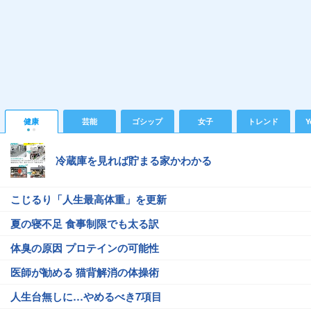
健康
芸能
ゴシップ
女子
トレンド
Y
冷蔵庫を見れば貯まる家かわかる
こじるり「人生最高体重」を更新
夏の寝不足 食事制限でも太る訳
体臭の原因 プロテインの可能性
医師が勧める 猫背解消の体操術
人生台無しに…やめるべき7項目