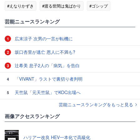
#えなりかずき
#渡る世間は鬼ばかり
#ゴシップ
芸能ニュースランキング
広末涼子 次男の一言が転機に
1
坂口杏里が逃亡 恩人に不満も?
2
辻希美 息子2人の「病気」を告白
3
「VIVANT」ラストで裏切り者判明
4
天竺鼠「元天竺鼠」でKOC出場へ
5
芸能ニュースランキングをもっと見る
画像アクセスランキング
ハリアー改良 HEV一本化で高級化