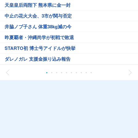
天皇皇后両陛下 熊本県に金一封
中止の花火大会、3市が関与否定
井脇ノブ子さん 体重38kg減の今
昨夏覇者・沖縄尚学が初戦で敗退
STARTO初 博士号アイドルが快挙
ダレノガレ 支援金振り込み報告