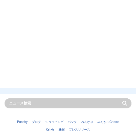
Peachy
ブログ
ショッピング
バンク
みんかぶ
みんかぶChoice
Kstyle
株探
プレスリリース