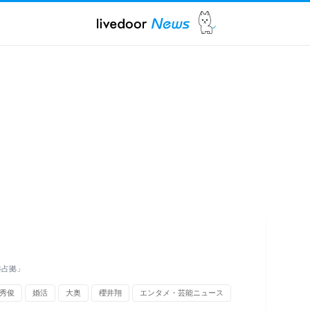
港占拠」
秀俊
婚活
大奥
櫻井翔
エンタメ・芸能ニュース