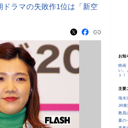
今期ドラマの失敗作1位は「新空
お知
映画
い。
ト！
主要
海水
JR
教員
夏の
表参