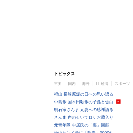
トピックス
主要
国内
海外
IT 経済
スポーツ
福山 長崎原爆の日への思い語る
中島歩 国木田独歩の子孫と告白
明石家さんま 元妻への感謝語る
さんま 声のせいでロケお蔵入り
元青年隊 中居氏の「裏」回顧
松山ケンイチに「叱責」3000件