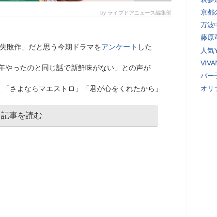
京都
by ライブドアニュース編集部
万波
藤原
に「失敗作」だと思う今期ドラマを
アンケート
した
人気Y
VI
去年やったのと同じ話で新鮮味がない」との声が
パー
ク」「さよならマエストロ」「君が心をくれたから」
オリ
記事を読む