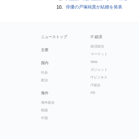
10.
俳優の戸塚純貴が結婚を発表
ニューストップ
IT 経済
経済総合
主要
マーケット
Web
国内
ガジェット
社会
ITビジネス
政治
IT総合
海外
PR
海外総合
韓国
中国