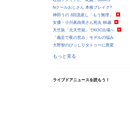
Nクールおじさん 本格ブレイク?
神田うの 3回流産し「もう無理」
女優・小川眞由美さん死去 86歳
天竺鼠「元天竺鼠」でKOC出場へ
「義足で夜の営み」モデルの悩み
大野智のびっしりタトゥーに異変
もっと見る
ライブドアニュースを読もう！