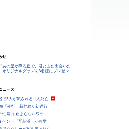
らせ
『あの星が降る丘で、君とまた出会いた
』オリジナルグッズを3名様にプレゼン
ニュース
浴で3人が流される 1人死亡
東海「夜行」新幹線が初運行
の性暴力 止まらないワケ
イベント「配信派」が急増
道でタクシーがビル突っ込む