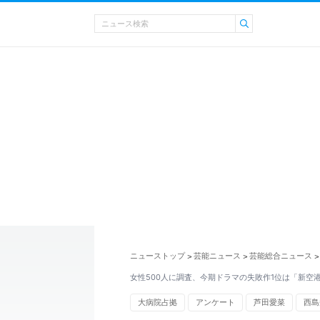
ニューストップ
芸能ニュース
芸能総合ニュース
>
>
>
女性500人に調査、今期ドラマの失敗作1位は「新空
大病院占拠
アンケート
芦田愛菜
西島