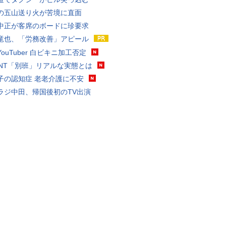
の五山送り火が苦境に直面
中正が客席のボードに珍要求
竜也、「労務改善」アピール
ouTuber 白ビキニ加工否定
VANT「別班」リアルな実態とは
子の認知症 老老介護に不安
ラジ中田、帰国後初のTV出演