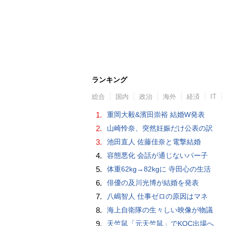
ランキング
総合
国内
政治
海外
経済
IT
1.
重岡大毅&濱田崇裕 結婚W発表
2.
山崎怜奈、突然妊娠だけ公表の訳
3.
池田直人 佐藤佳奈と電撃結婚
4.
容態悪化 会話が通じないパー子
5.
体重62kg→82kgに 寺田心の生活
6.
俳優の及川光博が結婚を発表
7.
八嶋智人 仕事ゼロの原因はマネ
8.
海上自衛隊の生々しい映像が物議
9.
天竺鼠「元天竺鼠」でKOC出場へ