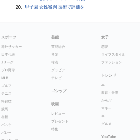
20.
甲子園 女性審判 技術で評価を
スポーツ
芸能
女子
海外サッカー
芸能総合
恋愛
日本代表
音楽
ライフスタイル
Jリーグ
韓流
ファッション
プロ野球
グラビア
トレンド
MLB
テレビ
本
ゴルフ
ゴシップ
教育・仕事
テニス
からだ
格闘技
映画
マネー
競馬
レビュー
車
相撲
プレゼント
グルメ
バスケ
特集
バレー
YouTube