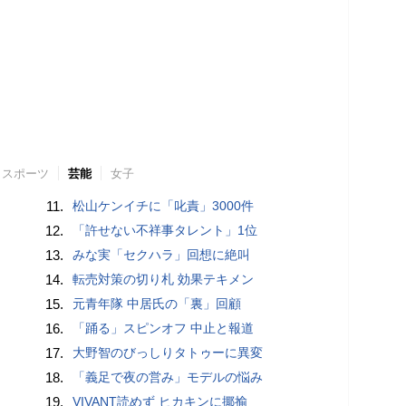
スポーツ
芸能
女子
11.
松山ケンイチに「叱責」3000件
12.
「許せない不祥事タレント」1位
13.
みな実「セクハラ」回想に絶叫
14.
転売対策の切り札 効果テキメン
15.
元青年隊 中居氏の「裏」回顧
16.
「踊る」スピンオフ 中止と報道
17.
大野智のびっしりタトゥーに異変
18.
「義足で夜の営み」モデルの悩み
19.
VIVANT読めず ヒカキンに揶揄