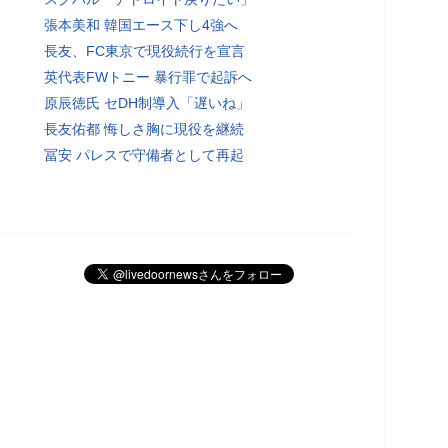
張本美和 韓国エース下し4強へ
長友、FC東京で現役続行を宣言
英代表FWトニー 暴行罪で起訴へ
原辰徳氏 セDH制導入「遅いね」
長友佑都 悔しさ胸に現役を継続
冨安 パレスで守備者として再起