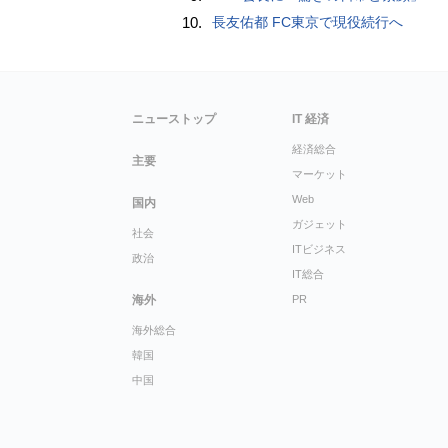
10.
長友佑都 FC東京で現役続行へ
ニューストップ
IT 経済
経済総合
主要
マーケット
Web
国内
ガジェット
社会
ITビジネス
政治
IT総合
海外
PR
海外総合
韓国
中国