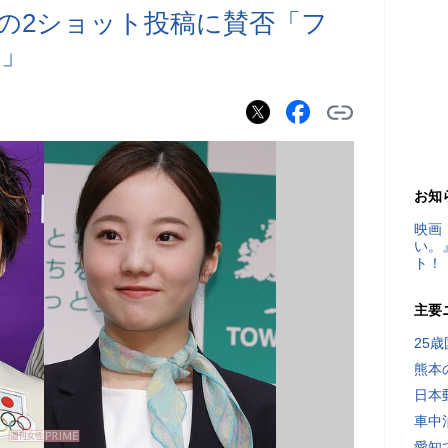
の2ショット投稿に賛否「フ
？」
お知
映画
い。
ト！
主要
25
熊本
日本
車中
愛知