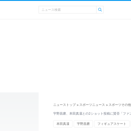
ニューストップ
スポーツニュース
スポーツその他
>
>
宇野昌磨、本田真凜との2ショット投稿に賛否「ファ
本田真凜
宇野昌磨
フィギュアスケート