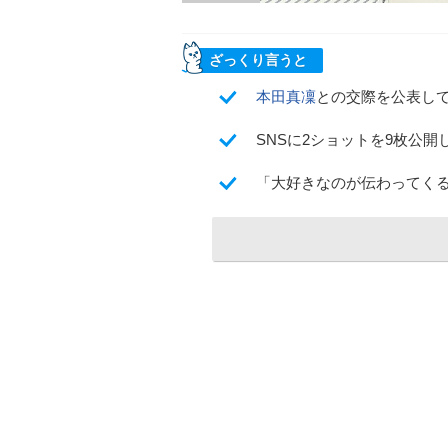
ざっくり言うと
本田真凜
との交際を公表し
SNSに2ショットを9枚公
「大好きなのが伝わってく