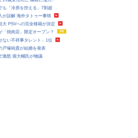
でも「冷房を控える」7割超
人が誤解 海外タトゥー事情
航大 PSVへの完全移籍が決定
が「焼肉店」限定オープン？
せない不祥事タレント」1位
の戸塚純貴が結婚を発表
で激怒 堀大輔氏が物議