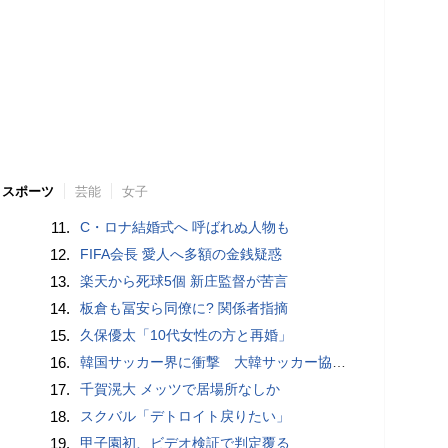
スポーツ
芸能
女子
11.
C・ロナ結婚式へ 呼ばれぬ人物も
12.
FIFA会長 愛人へ多額の金銭疑惑
13.
楽天から死球5個 新庄監督が苦言
14.
板倉も冨安ら同僚に? 関係者指摘
15.
久保優太「10代女性の方と再婚」
16.
韓国サッカー界に衝撃 大韓サッカー協会に外国人審判への“性的接待”疑惑 韓国メディアが報道
17.
千賀滉大 メッツで居場所なしか
18.
スクバル「デトロイト戻りたい」
19.
甲子園初、ビデオ検証で判定覆る