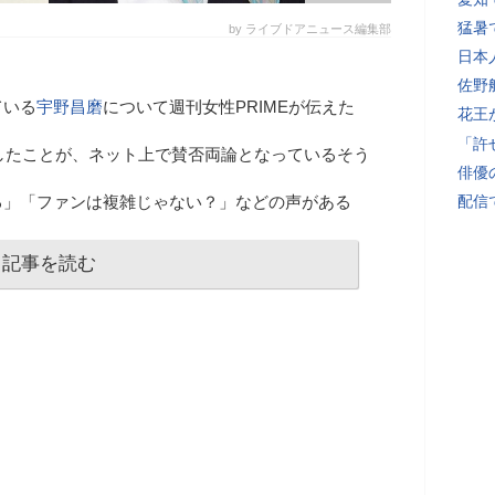
猛暑
by ライブドアニュース編集部
日本
佐野
ている
宇野昌磨
について週刊女性PRIMEが伝えた
花王
「許
開したことが、ネット上で賛否両論となっているそう
俳優
る」「ファンは複雑じゃない？」などの声がある
配信
記事を読む