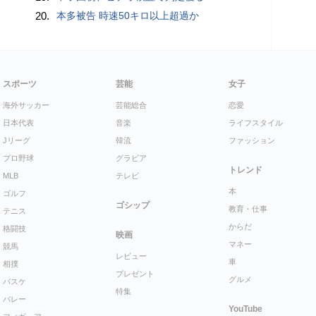
20.
本多被告 時速50キロ以上超過か
スポーツ
芸能
女子
海外サッカー
芸能総合
恋愛
日本代表
音楽
ライフスタイル
Jリーグ
韓流
ファッション
プロ野球
グラビア
トレンド
MLB
テレビ
本
ゴルフ
ゴシップ
教育・仕事
テニス
からだ
格闘技
映画
マネー
競馬
レビュー
車
相撲
プレゼント
グルメ
バスケ
特集
バレー
YouTube