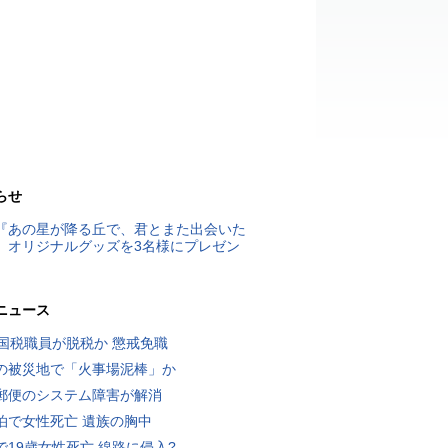
らせ
『あの星が降る丘で、君とまた出会いた
』オリジナルグッズを3名様にプレゼン
ニュース
歳国税職員が脱税か 懲戒免職
の被災地で「火事場泥棒」か
郵便のシステム障害が解消
泊で女性死亡 遺族の胸中
で19歳女性死亡 線路に侵入?