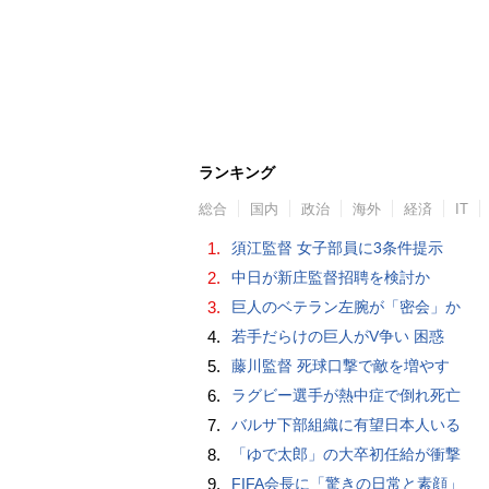
ランキング
総合
国内
政治
海外
経済
IT
1.
須江監督 女子部員に3条件提示
2.
中日が新庄監督招聘を検討か
3.
巨人のベテラン左腕が「密会」か
4.
若手だらけの巨人がV争い 困惑
5.
藤川監督 死球口撃で敵を増やす
6.
ラグビー選手が熱中症で倒れ死亡
7.
バルサ下部組織に有望日本人いる
8.
「ゆで太郎」の大卒初任給が衝撃
9.
FIFA会長に「驚きの日常と素顔」