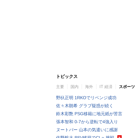
トピックス
主要
国内
海外
IT 経済
スポーツ
野杁正明 1RKOでリベンジ成功
佐々木朗希 グラブ疑惑が続く
鈴木彩艶 PSG移籍に地元紙が苦言
張本智和 0-7から逆転で4強入り
ヌートバー 山本の気遣いに感謝
佐野航大 PSV移籍でCLへ挑戦