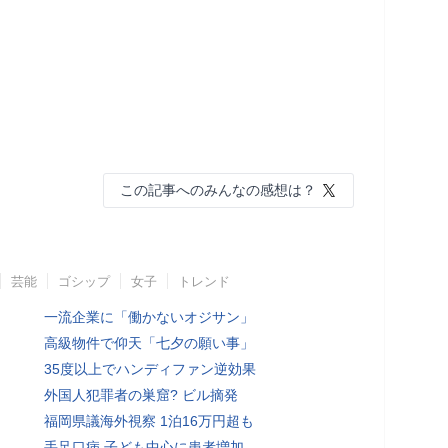
この記事へのみんなの感想は？
芸能
ゴシップ
女子
トレンド
一流企業に「働かないオジサン」
高級物件で仰天「七夕の願い事」
35度以上でハンディファン逆効果
外国人犯罪者の巣窟? ビル摘発
福岡県議海外視察 1泊16万円超も
手足口病 子ども中心に患者増加