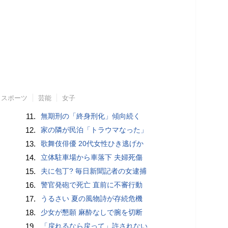
スポーツ
芸能
女子
11.
無期刑の「終身刑化」傾向続く
12.
家の隣が民泊「トラウマなった」
13.
歌舞伎俳優 20代女性ひき逃げか
14.
立体駐車場から車落下 夫婦死傷
15.
夫に包丁? 毎日新聞記者の女逮捕
16.
警官発砲で死亡 直前に不審行動
17.
うるさい 夏の風物詩が存続危機
18.
少女が懇願 麻酔なしで腕を切断
19.
「戻れるなら戻って」許されない