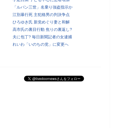
「ルパン三世」名乗り強盗指示か
江別暴行死 主犯格男の判決争点
ひろゆき氏 新党めぐり妻と和解
高市氏の裏目行動 焦りの裏返し?
夫に包丁? 毎日新聞記者の女逮捕
れいわ「いのちの党」に変更へ