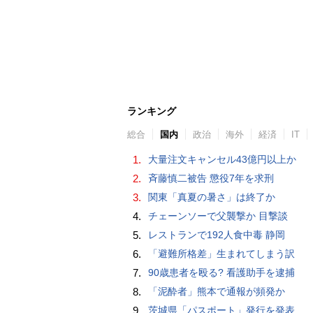
ランキング
総合
国内
政治
海外
経済
IT
1.
大量注文キャンセル43億円以上か
2.
斉藤慎二被告 懲役7年を求刑
3.
関東「真夏の暑さ」は終了か
4.
チェーンソーで父襲撃か 目撃談
5.
レストランで192人食中毒 静岡
6.
「避難所格差」生まれてしまう訳
7.
90歳患者を殴る? 看護助手を逮捕
8.
「泥酔者」熊本で通報が頻発か
9.
茨城県「パスポート」発行を発表