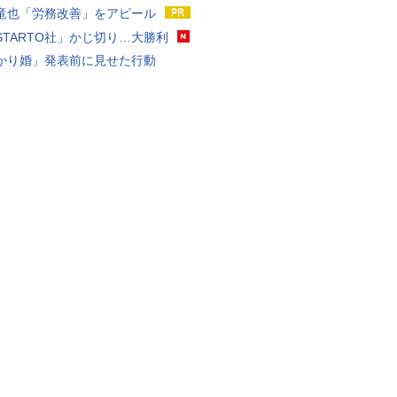
竜也「労務改善」をアピール
STARTO社」かじ切り…大勝利
かり婚」発表前に見せた行動