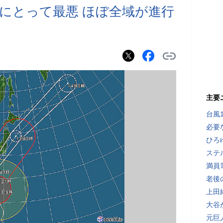
東にとって最悪 ほぼ全域が進行
主要
台風
必要
ひろ
ステ
満員
老後
上田
大谷
元巨