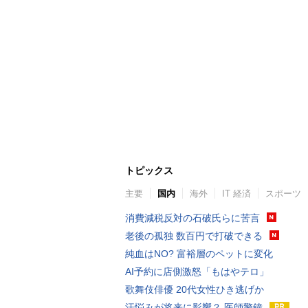
トピックス
主要
国内
海外
IT 経済
スポーツ
消費減税反対の石破氏らに苦言
老後の孤独 数百円で打破できる
純血はNO? 富裕層のペットに変化
AI予約に店側激怒「もはやテロ」
歌舞伎俳優 20代女性ひき逃げか
汗悩みが将来に影響？ 医師警鐘