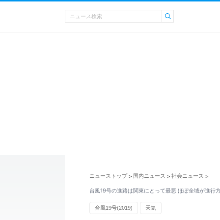
ニューストップ
国内ニュース
社会ニュース
>
>
>
台風19号の進路は関東にとって最悪 ほぼ全域が進行
台風19号(2019)
天気