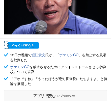
ざっくり言うと
12日の番組で
堀江貴文
氏が、「
ポケモンGO
」を禁止する風潮
を批判した
ポケモンGO
を禁止させるためにアンインストールさせる小学
校について言及
「アホですね」「やったほうが絶対将来役にたちますよ」と持
論を展開した
アプリで読む
（アプリ限定記事）