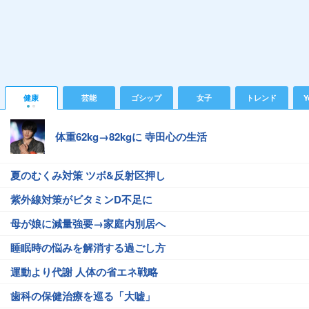
健康
芸能
ゴシップ
女子
トレンド
Y
体重62kg→82kgに 寺田心の生活
夏のむくみ対策 ツボ&反射区押し
紫外線対策がビタミンD不足に
母が娘に減量強要→家庭内別居へ
睡眠時の悩みを解消する過ごし方
運動より代謝 人体の省エネ戦略
歯科の保健治療を巡る「大嘘」