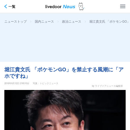
一覧
>
>
>
堀江貴文氏 「ポケモンGO
ニューストップ
国内ニュース
政治ニュース
堀江貴文氏 「ポケモンGO」を禁止する風潮に「ア
ホですね」
2016年8月12日 21時10分
写真：トピックニュース
by ライブドアニュース編集部