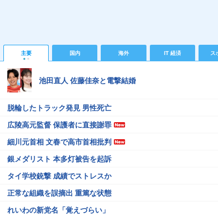
主要
国内
海外
IT 経済
ス
池田直人 佐藤佳奈と電撃結婚
脱輪したトラック発見 男性死亡
広陵高元監督 保護者に直接謝罪
細川元首相 文春で高市首相批判
銀メダリスト 本多灯被告を起訴
タイ学校銃撃 成績でストレスか
正常な組織を誤摘出 重篤な状態
れいわの新党名「覚えづらい」