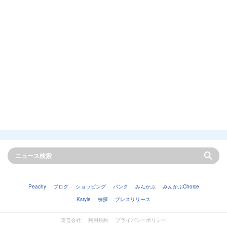
Peachy
ブログ
ショッピング
バンク
みんかぶ
みんかぶChoice
Kstyle
株探
プレスリリース
運営会社
利用規約
プライバシーポリシー