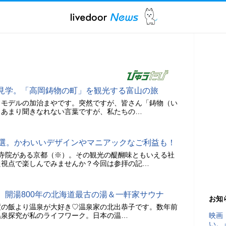
見学。「高岡鋳物の町」を観光する富山の旅
きモデルの加治まやです。突然ですが、皆さん「鋳物（い
？あまり聞きなれない言葉ですが、私たちの…
0選。かわいいデザインやマニアックなご利益も！
社や寺院がある京都（※）。その観光の醍醐味ともいえる社
た視点で楽しんでみませんか？今回は参拝の記…
】開湯800年の北海道最古の湯＆一軒家サウナ
お知
度の飯より温泉が大好き♡温泉家の北出恭子です。数年前
温泉探究が私のライフワーク。日本の温…
映画
い。