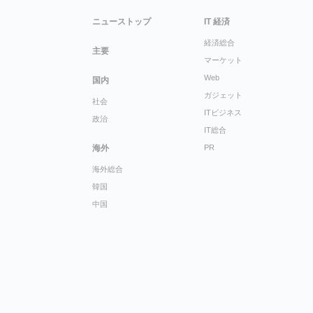
ニューストップ
IT 経済
経済総合
主要
マーケット
Web
国内
ガジェット
社会
ITビジネス
政治
IT総合
海外
PR
海外総合
韓国
中国