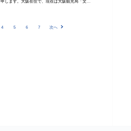
と申します。大阪在住で、現在は大阪観光局「文…
4
5
6
7
次へ