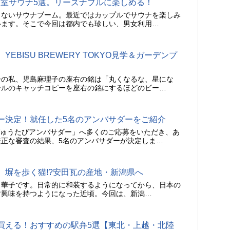
個室サウナ5選。リーズナブルに楽しめる！
らないサウナブーム。最近ではカップルでサウナを楽しみ
います。そこで今回は都内でも珍しい、男女利用…
EBISU BREWERY TOKYO見学＆ガーデンプ
ーの私、児島麻理子の座右の銘は「丸くなるな、星にな
ールのキャッチコピーを座右の銘にするほどのビー…
ー決定！就任した5名のアンバサダーをご紹介
「びゅうたびアンバサダー」へ多くのご応募をいただき、あ
正な審査の結果、5名のアンバサダーが決定しま…
。塀を歩く猫!?安田瓦の産地・新潟県へ
田華子です。日常的に和装するようになってから、日本の
す興味を持つようになった近頃。今回は、新潟…
買える！おすすめの駅弁5選【東北・上越・北陸