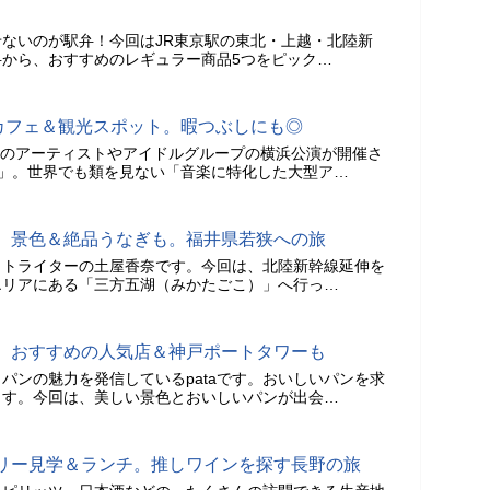
ないのが駅弁！今回はJR東京駅の東北・上越・北陸新
から、おすすめのレギュラー商品5つをピック…
カフェ＆観光スポット。暇つぶしにも◎
数々のアーティストやアイドルグループの横浜公演が開催さ
浜」。世界でも類を見ない「音楽に特化した大型ア…
】景色＆絶品うなぎも。福井県若狭への旅
ォトライターの土屋香奈です。今回は、北陸新幹線延伸を
エリアにある「三方五湖（みかたごこ）」へ行っ…
。おすすめの人気店＆神戸ポートタワーも
パンの魅力を発信しているpataです。おいしいパンを求
ます。今回は、美しい景色とおいしいパンが出会…
リー見学＆ランチ。推しワインを探す長野の旅