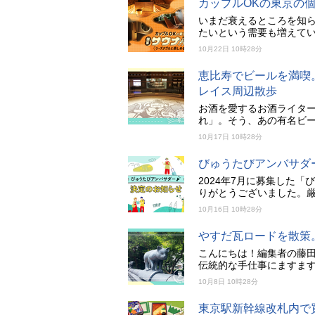
カップルOKの東京の
いまだ衰えるところを知
たいという需要も増えて
10月22日 10時28分
恵比寿でビールを満喫。Y
レイス周辺散歩
お酒を愛するお酒ライタ
れ」。そう、あの有名ビ
10月17日 10時28分
びゅうたびアンバサダ
2024年7月に募集した
りがとうございました。厳
10月16日 10時28分
やすだ瓦ロードを散策
こんにちは！編集者の藤
伝統的な手仕事にますま
10月8日 10時28分
東京駅新幹線改札内で