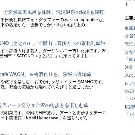
ト！
）で天然露天風呂を体験。泥湯温泉の秘湯も満喫
主要
会社員旅フォトグラファーの私・hirotographerも、
天下の名湯から、徒歩でしかいけない山の上の…
台風
帰省
TONO（さとの）」で郡山→喜多方への東北列車旅
悠仁
す！鉄道大好き芸人、ダーリンハニー吉川正洋です。20
なぜ
観光列車「SATONO（さとの）」に乗ってきまし…
「家
注目
cafe WAON」＆梅酒作りも。茨城へ近場旅
米の
や旅行を楽しむ、おでかけクリエイターのMAHOです。
レア
大洗。都会の喧騒から離れてのんびりと過ごしたい…
U-2
「パ
wa」現代アート巡り＆金沢の街歩きを楽しむ旅
広陵
ーの明菜です。今回の列車旅は、アートと街歩きをテーマ
「T
ト美術館「KAMU kanazawa」を巡りながら、…