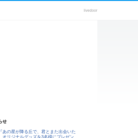
livedoor
らせ
『あの星が降る丘で、君とまた出会いた
』オリジナルグッズを3名様にプレゼン