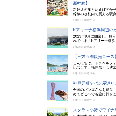
新幹線】
新幹線の旅といえば欠かせ
幹線の改札内で買える駅弁
9月30日 10時28分
Kアリーナ横浜周辺の
2023年9月に開業し、
れている「Kアリーナ横
9月24日 10時28分
【三方五湖観光コース
こんにちは。トラベルフ
記念して、福井県・若狭
9月18日 10時28分
神戸元町でパン屋巡り
全国のパン屋さんを巡り、
めてどこへでも旅に行き
9月12日 10時28分
スタラス小諸でワイナ