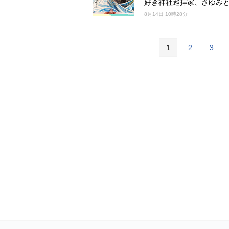
好き神社巡拝家、さゆみ
8月14日 10時28分
1
2
3