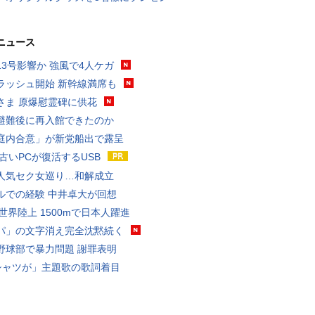
ニュース
13号影響か 強風で4人ケガ
ラッシュ開始 新幹線満席も
さま 原爆慰霊碑に供花
避難後に再入館できたのか
庭内合意」が新党船出で露呈
 古いPCが復活するUSB
人気セク女巡り…和解成立
ルでの経験 中井卓大が回想
0世界陸上 1500mで日本人躍進
パ」の文字消え完全沈黙続く
野球部で暴力問題 謝罪表明
シャツが」主題歌の歌詞着目