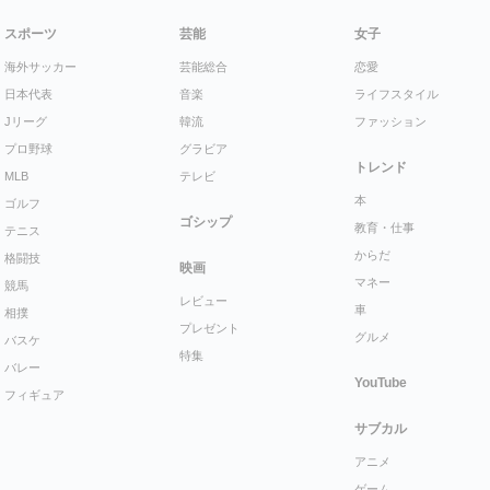
スポーツ
芸能
女子
海外サッカー
芸能総合
恋愛
日本代表
音楽
ライフスタイル
Jリーグ
韓流
ファッション
プロ野球
グラビア
トレンド
MLB
テレビ
本
ゴルフ
ゴシップ
教育・仕事
テニス
からだ
格闘技
映画
マネー
競馬
レビュー
車
相撲
プレゼント
グルメ
バスケ
特集
バレー
YouTube
フィギュア
サブカル
アニメ
ゲーム