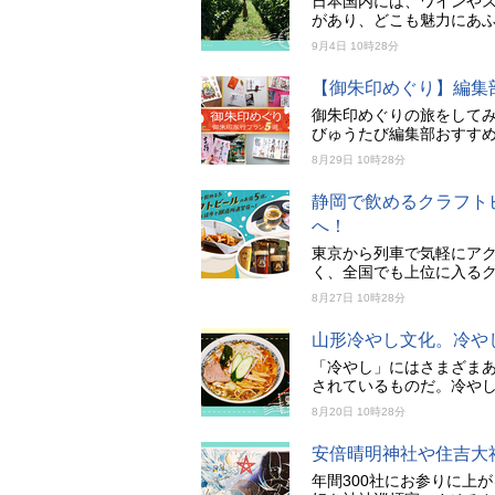
日本国内には、ワインや
があり、どこも魅力にあふ
9月4日 10時28分
【御朱印めぐり】編集
御朱印めぐりの旅をして
びゅうたび編集部おすすめ
8月29日 10時28分
静岡で飲めるクラフト
へ！
東京から列車で気軽にア
く、全国でも上位に入るク
8月27日 10時28分
山形冷やし文化。冷や
「冷やし」にはさまざま
されているものだ。冷や
8月20日 10時28分
安倍晴明神社や住吉大
年間300社にお参りに上