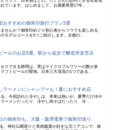
スピリッツ、日本酒などの、たくさんの訪問できる生産地
れています。はじめまして。お酒業界歴17年、…
部おすすめの御朱印旅行プラン5選
みませんか？御朱印めぐり初心者からツウでも楽しめる、
のモデルコースを5つご紹介します。京都の…
ビールのお店5選。駅から徒歩で醸造所直営店
クセスできる静岡は、実はマイクロブルワリーの数が多
ラフトビールの聖地。日本三大清流の1つである…
しラーメンにシャンプーも！夏におすすめ店
ある。今回訪れた冷やしは、本来は熱いが、夏季だけ冷や
しラーメンだったり、冷やし肉そばだったり、冷…
社の御朱印も。大阪・阪堺電車で御朱印巡り
がる、神社仏閣巡りと美術鑑賞が好きな元ツアコンで、旅