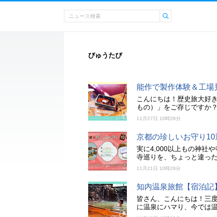
びゅうたび
能作で製作体験＆工場
こんにちは！歴史旅大好
もの）」をご存じですか
11月27日 10時28分
京都の珍しいお守り1
実に4,000以上もの神
寺巡りを、ちょっと違っ
11月21日 10時28分
知内温泉旅館【宿泊記
皆さん、こんにちは！三
に温泉にハマり、今では