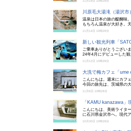
11月19日 10時28分
川原毛大湯滝（湯沢市
温泉は日本の旅の醍醐味。平日
もちろん温泉が大好き。
11月14日 10時28分
新しい観光列車「SA
ご乗車ありがとうございま
24年4月にデビューした
11月12日 10時28分
大洗で梅カフェ「ume 
こんにちは。週末にカフェ
今回の旅先は、茨城県の
11月6日 10時28分
「KAMU kanaza
こんにちは、美術ライタ
に石川県金沢市へ。現代アー
10月30日 10時28分