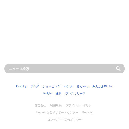
Peachy
ブログ
ショッピング
バンク
みんかぶ
みんかぶChoice
Kstyle
株探
プレスリリース
運営会社
利用規約
プライバシーポリシー
livedoorお客様サポートセンター
livedoor
コンテンツ・広告ポリシー