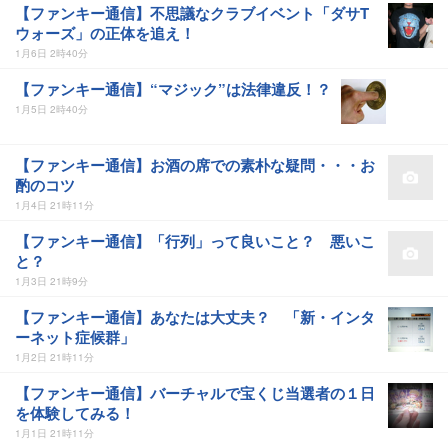
【ファンキー通信】不思議なクラブイベント「ダサT
ウォーズ」の正体を追え！
1月6日 2時40分
【ファンキー通信】“マジック”は法律違反！？
1月5日 2時40分
【ファンキー通信】お酒の席での素朴な疑問・・・お
酌のコツ
1月4日 21時11分
【ファンキー通信】「行列」って良いこと？ 悪いこ
と？
1月3日 21時9分
【ファンキー通信】あなたは大丈夫？ 「新・インタ
ーネット症候群」
1月2日 21時11分
【ファンキー通信】バーチャルで宝くじ当選者の１日
を体験してみる！
1月1日 21時11分