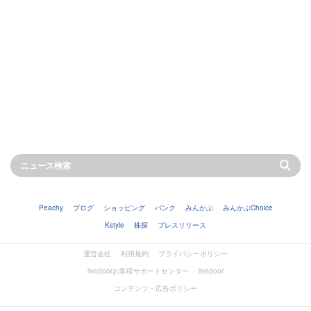
Peachy
ブログ
ショッピング
バンク
みんかぶ
みんかぶChoice
Kstyle
株探
プレスリリース
運営会社
利用規約
プライバシーポリシー
livedoorお客様サポートセンター
livedoor
コンテンツ・広告ポリシー