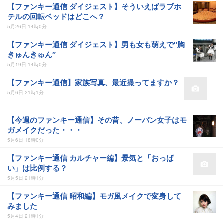
【ファンキー通信 ダイジェスト】そういえばラブホ
テルの回転ベッドはどこへ？
5月26日 14時0分
【ファンキー通信 ダイジェスト】男も女も萌えで″胸
きゅんきゅん″
5月19日 14時0分
【ファンキー通信】家族写真、最近撮ってますか？
5月6日 21時1分
【今週のファンキー通信】その昔、ノーパン女子はモ
ガメイクだった・・・
5月6日 18時0分
【ファンキー通信 カルチャー編】景気と「おっぱ
い」は比例する？
5月5日 21時1分
【ファンキー通信 昭和編】モガ風メイクで変身して
みました
5月4日 21時1分