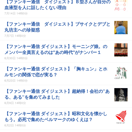
【ファンキー通信 ダイジェスト】Ｂ型さんが自分の
血液型を人に話したくない理由
7月14日 14時0分
【ファンキー通信 ダイジェスト】ブサイクとデブと
丸坊主への珍疑惑
7月7日 14時0分
【ファンキー通信 ダイジェスト】モーニング娘。の
メンバー全員言えるのは″あの時代″がナンバー１
6月30日 14時0分
【ファンキー通信 ダイジェスト】「胸キュン」とホ
ルモンの関係で恋が実る？
6月23日 14時0分
【ファンキー通信 ダイジェスト】超納得！会社の”あ
る、ある”を集めてみました
6月9日 14時0分
【ファンキー通信 ダイジェスト】昭和文化を懐かし
もう。必死で集めたベルマークのゆくえは？
6月2日 14時0分