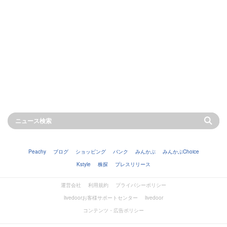
Peachy
ブログ
ショッピング
バンク
みんかぶ
みんかぶChoice
Kstyle
株探
プレスリリース
運営会社
利用規約
プライバシーポリシー
livedoorお客様サポートセンター
livedoor
コンテンツ・広告ポリシー