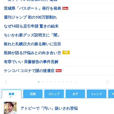
茨城県「パスポート」発行を発表
週刊ジャンプ 初の100万部割れ
なぜ14回も忌引申請 驚きの結末
ちいかわ新グッズ説明文に「闇」
敗れた札幌日大の振る舞いに注目
医師が語る汗悩みとの向き合い方
有罪でいい 斉藤被告の事件見解
ケンコバ コロナで謎の後遺症
健康
芸能
ゴシップ
女子
トレンド
Y
アトピーで「汚い」扱いされ苦悩