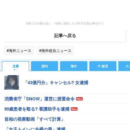
2歳で大火傷を負い、16歳に成長した少年の言葉が胸を打つ
記事へ戻る
#海外ニュース
#海外総合ニュース
主要
国内
海外
IT 経済
ス
「43億円分」キャンセル? 女逮捕
消費者庁「SNOW」運営に措置命令
90歳患者を殴る? 看護助手を逮捕
首相の視察動画「すべて計算」
「女子トイレに全裸の男」逮捕