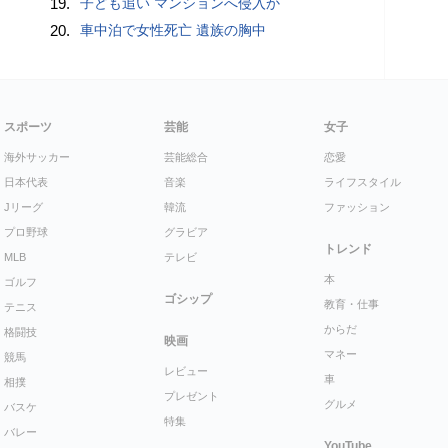
19.
子ども追い マンションへ侵入か
20.
車中泊で女性死亡 遺族の胸中
スポーツ
芸能
女子
海外サッカー
芸能総合
恋愛
日本代表
音楽
ライフスタイル
Jリーグ
韓流
ファッション
プロ野球
グラビア
トレンド
MLB
テレビ
本
ゴルフ
ゴシップ
教育・仕事
テニス
からだ
格闘技
映画
マネー
競馬
レビュー
車
相撲
プレゼント
グルメ
バスケ
特集
バレー
YouTube