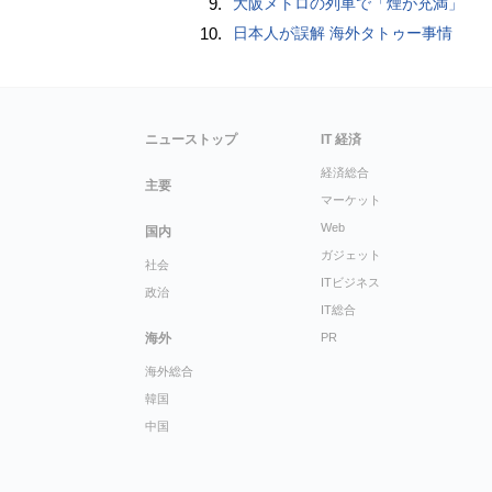
9.
大阪メトロの列車で「煙が充満」
10.
日本人が誤解 海外タトゥー事情
ニューストップ
IT 経済
経済総合
主要
マーケット
Web
国内
ガジェット
社会
ITビジネス
政治
IT総合
海外
PR
海外総合
韓国
中国