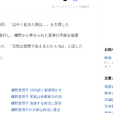
by ライブドアニュース編集部
6日、「はやく起きた朝は…」を欠席した
で進行し、磯野から寄せられた直筆の手紙を披露
り、「元気な状態で会えると(いいね)」と話した
お知
た。
映画
い。
ト！
主要
地震速
磯野貴理子 15代続く家業明かす
熊本
磯野貴理子 実家は米農家15代目
25
磯野貴理子 加速する終活に賛否
日本
磯野貴理子の大胆な終活に驚き
車中