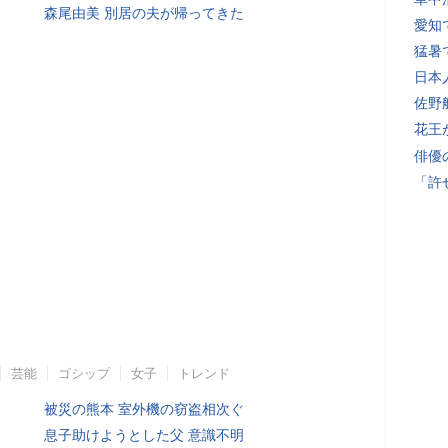
森尾由美 別居の夫が帰ってきた
愛知
猛暑
日本
佐野
花王
俳優
「許
芸能
ゴシップ
女子
トレンド
被災の熊本 室外機の窃盗相次ぐ
息子助けようとした父 意識不明