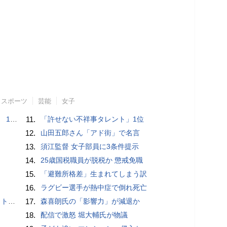
スポーツ
芸能
女子
で誘い出し
11.
「許せない不祥事タレント」1位
12.
山田五郎さん「アド街」で名言
13.
須江監督 女子部員に3条件提示
14.
25歳国税職員が脱税か 懲戒免職
15.
「避難所格差」生まれてしまう訳
16.
ラグビー選手が熱中症で倒れ死亡
岡山県警
17.
森喜朗氏の「影響力」が減退か
18.
配信で激怒 堀大輔氏が物議