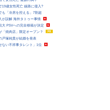
で19歳女性死亡 線路に侵入?
でも「冷房を控える」7割超
人が誤解 海外タトゥー事情
航大 PSVへの完全移籍が決定
が「焼肉店」限定オープン？
の戸塚純貴が結婚を発表
せない不祥事タレント」1位