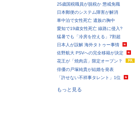
25歳国税職員が脱税か 懲戒免職
日本郵便のシステム障害が解消
車中泊で女性死亡 遺族の胸中
愛知で19歳女性死亡 線路に侵入?
猛暑でも「冷房を控える」7割超
日本人が誤解 海外タトゥー事情
佐野航大 PSVへの完全移籍が決定
花王が「焼肉店」限定オープン？
俳優の戸塚純貴が結婚を発表
「許せない不祥事タレント」1位
もっと見る