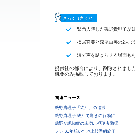
ざっくり言うと
緊急入院した磯野貴理子が1
松居直美と森尾由美の2人
涙で声を詰まらせる場面もあ
提供社の都合により、削除されまし
概要のみ掲載しております。
関連ニュース
磯野貴理子「終活」の進捗
磯野貴理子 終活で驚きの行動に
磯野が認知症の未病…視聴者動揺
フジ 31年続いた地上波番組終了