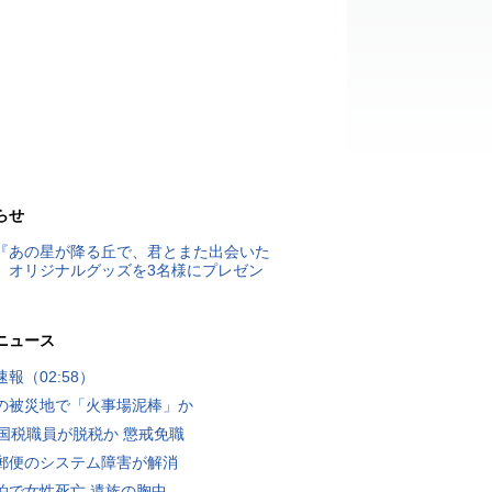
らせ
『あの星が降る丘で、君とまた出会いた
』オリジナルグッズを3名様にプレゼン
ニュース
報（02:58）
の被災地で「火事場泥棒」か
歳国税職員が脱税か 懲戒免職
郵便のシステム障害が解消
泊で女性死亡 遺族の胸中