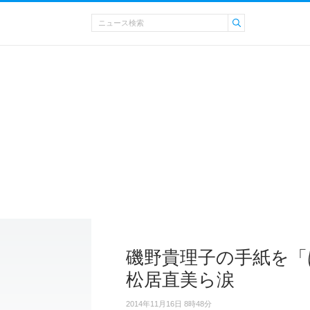
磯野貴理子の手紙を「
松居直美ら涙
2014年11月16日 8時48分