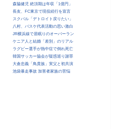
森脇健児 絶頂期は年収「1億円」
長友、FC東京で現役続行を宣言
スクバル「デトロイト戻りたい」
八村、バスケ代表活動の思い激白
JR横浜線で居眠りのオーバーラン
ケニア人と結婚「差別」のリアル
ラグビー選手が熱中症で倒れ死亡
韓国サッカー協会が疑惑巡り謝罪
大倉忠義「鳥貴族」実父と初共演
池袋暴走事故 加害者家族の苦悩