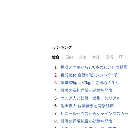
ランキング
総合
国内
政治
海外
経済
IT
1.
押収スマホから770本のわいせつ動画 15歳少女に酒と薬飲ませ性的暴行か 54歳男を再逮捕 「薬もありますよ」とSNS
2.
容態悪化 会話が通じないパー子
3.
体重62kg→82kgに 寺田心の生活
4.
俳優の及川光博が結婚を発表
5.
ケニア人と結婚「差別」のリアル
6.
池田直人 佐藤佳奈と電撃結婚
7.
ビニールハウスからシャインマスカット約200房を盗んだ疑い ネットで販売か 無職の男（42）逮捕 
8.
俳優の戸塚純貴が結婚を発表