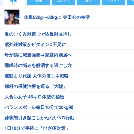
健康
芸能
ゴシップ
女子
トレンド
Y
体重62kg→82kgに 寺田心の生活
夏のむくみ対策 ツボ&反射区押し
紫外線対策がビタミンD不足に
母が娘に減量強要→家庭内別居へ
睡眠時の悩みを解消する過ごし方
運動より代謝 人体の省エネ戦略
歯科の保健治療を巡る「大嘘」
大食い女子 46キロ体型の秘密
バランスボール毎日10分で20kg減
躁状態引き起こしかねないNG行動
1日10分で手軽に「ひざ痛対策」