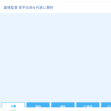
森保監督 若手台頭を代表に期待
主要
国内
海外
IT 経済
ス