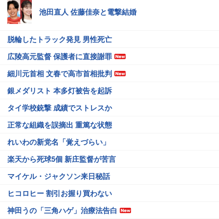
池田直人 佐藤佳奈と電撃結婚
脱輪したトラック発見 男性死亡
広陵高元監督 保護者に直接謝罪
細川元首相 文春で高市首相批判
銀メダリスト 本多灯被告を起訴
タイ学校銃撃 成績でストレスか
正常な組織を誤摘出 重篤な状態
れいわの新党名「覚えづらい」
楽天から死球5個 新庄監督が苦言
マイケル・ジャクソン来日秘話
ヒコロヒー 割引お握り買わない
神田うの「三角ハゲ」治療法告白