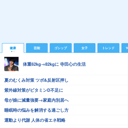
健康
芸能
ゴシップ
女子
トレンド
Y
体重62kg→82kgに 寺田心の生活
夏のむくみ対策 ツボ&反射区押し
紫外線対策がビタミンD不足に
母が娘に減量強要→家庭内別居へ
睡眠時の悩みを解消する過ごし方
運動より代謝 人体の省エネ戦略