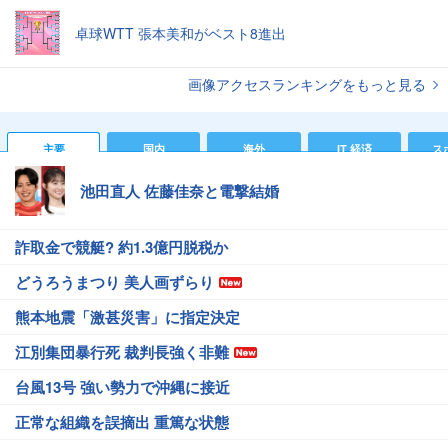
卓球WTT 張本美和がベスト8進出
画像アクセスランキングをもっと見る
主要
国内
海外
IT 経済
ス
池田直人 佐藤佳奈と電撃結婚
詐取金で競艇? 約1.3億円脱税か
どうろうまつり 美人画ずらり
熊本地震「激甚災害」に指定決定
江別集団暴行死 裁判長強く非難
台風13号 強い勢力で沖縄に接近
正常な組織を誤摘出 重篤な状態