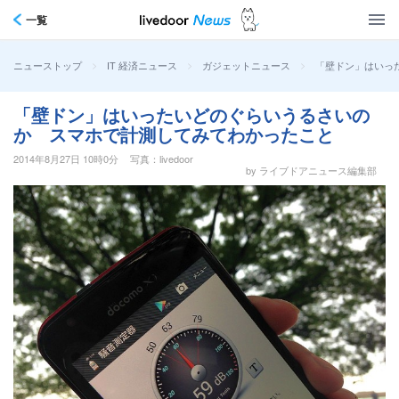
一覧
>
>
>
「壁ドン」はいっ
ニューストップ
IT 経済ニュース
ガジェットニュース
「壁ドン」はいったいどのぐらいうるさいの
か スマホで計測してみてわかったこと
2014年8月27日 10時0分
写真：livedoor
by ライブドアニュース編集部