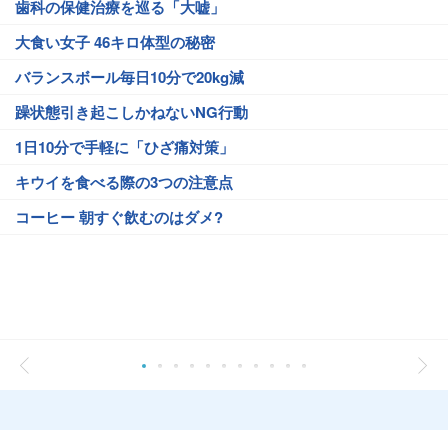
歯科の保健治療を巡る「大嘘」
大食い女子 46キロ体型の秘密
バランスボール毎日10分で20kg減
躁状態引き起こしかねないNG行動
1日10分で手軽に「ひざ痛対策」
キウイを食べる際の3つの注意点
コーヒー 朝すぐ飲むのはダメ?