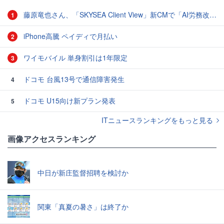
藤原竜也さん、「SKYSEA Client View」新CMで「AI労務改善」をアピール 働き方をAIが分析したら「すぐに休んで」と言われる？
1
iPhone高騰 ペイディで月払い
2
ワイモバイル 単身割引は1年限定
3
ドコモ 台風13号で通信障害発生
4
ドコモ U15向け新プラン発表
5
ITニュースランキングをもっと見る
画像アクセスランキング
中日が新庄監督招聘を検討か
関東「真夏の暑さ」は終了か