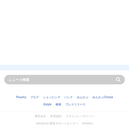
Peachy
ブログ
ショッピング
バンク
みんかぶ
みんかぶChoice
Kstyle
株探
プレスリリース
運営会社
利用規約
プライバシーポリシー
livedoorお客様サポートセンター
livedoor