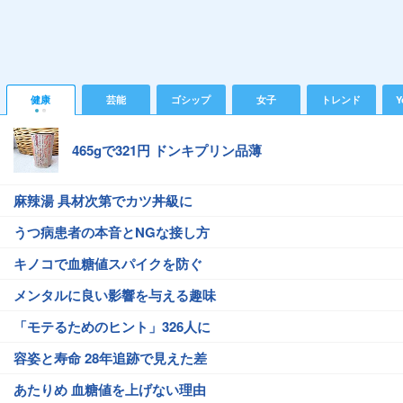
健康
芸能
ゴシップ
女子
トレンド
Y
465gで321円 ドンキプリン品薄
麻辣湯 具材次第でカツ丼級に
うつ病患者の本音とNGな接し方
キノコで血糖値スパイクを防ぐ
メンタルに良い影響を与える趣味
「モテるためのヒント」326人に
容姿と寿命 28年追跡で見えた差
あたりめ 血糖値を上げない理由