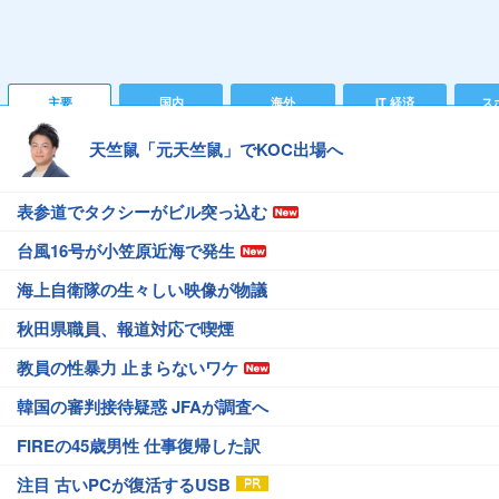
主要
国内
海外
IT 経済
ス
天竺鼠「元天竺鼠」でKOC出場へ
表参道でタクシーがビル突っ込む
台風16号が小笠原近海で発生
海上自衛隊の生々しい映像が物議
秋田県職員、報道対応で喫煙
教員の性暴力 止まらないワケ
韓国の審判接待疑惑 JFAが調査へ
FIREの45歳男性 仕事復帰した訳
注目 古いPCが復活するUSB